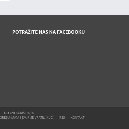
POTRAŽITE NAS NA FACEBOOKU
USLOVI KORIŠTENJA
REBU: MAJA I EMIR SE VRATILI KUĆI
RSS
KONTAKT