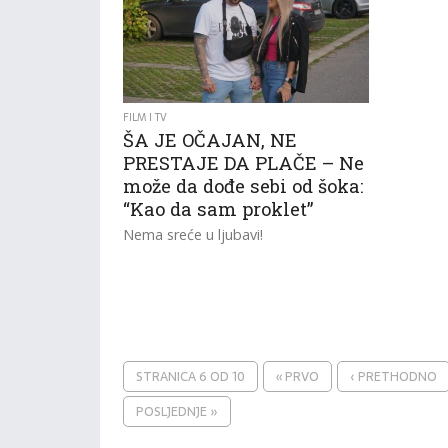
FILM I TV
ŠA JE OČAJAN, NE
PRESTAJE DA PLAČE – Ne
može da dođe sebi od šoka:
“Kao da sam proklet”
Nema sreće u ljubavi!
STRANICA 6 OD 10
« PRVO
‹ PRETHODNO
POSLJEDNJE »