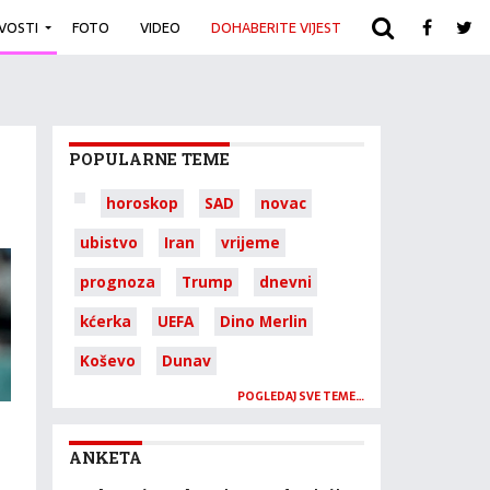
IVOSTI
FOTO
VIDEO
DOHABERITE VIJEST
ARHIVA
POPULARNE TEME
horoskop
SAD
novac
ubistvo
Iran
vrijeme
prognoza
Trump
dnevni
kćerka
UEFA
Dino Merlin
Koševo
Dunav
POGLEDAJ SVE TEME…
ANKETA