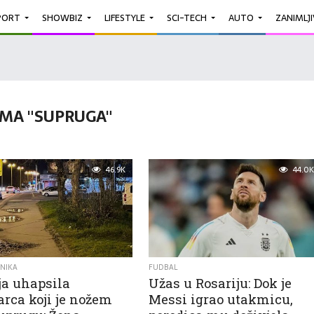
PORT
SHOWBIZ
LIFESTYLE
SCI-TECH
AUTO
ZANIMLJ
MA "SUPRUGA"
46.9K
44.0K
NIKA
FUDBAL
ja uhapsila
Užas u Rosariju: Dok je
rca koji je nožem
Messi igrao utakmicu,