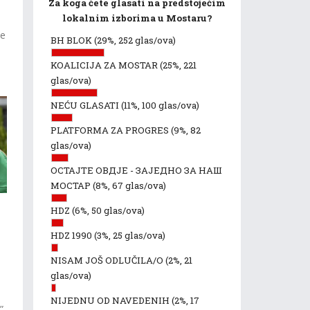
Za koga ćete glasati na predstojećim
lokalnim izborima u Mostaru?
še
BH BLOK
(29%, 252 glas/ova)
KOALICIJA ZA MOSTAR
(25%, 221
glas/ova)
NEĆU GLASATI
(11%, 100 glas/ova)
PLATFORMA ZA PROGRES
(9%, 82
glas/ova)
ОСТАЈТЕ ОВДЈЕ - ЗАЈЕДНО ЗА НАШ
МОСТАР
(8%, 67 glas/ova)
HDZ
(6%, 50 glas/ova)
HDZ 1990
(3%, 25 glas/ova)
NISAM JOŠ ODLUČILA/O
(2%, 21
glas/ova)
NIJEDNU OD NAVEDENIH
(2%, 17
”