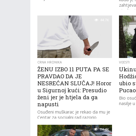
zahtjeva
strpljen
44.7K
CRNA HRONIKA
VIJESTI
ŽENU IZBO 11 PUTA PA SE
Ukinu
PRAVDAO DA JE
Hodžić
NESREĆAN SLUČAJ! Horor
ubio 
u Sigurnoj kući: Presudio
Pucao 
ženi jer je htjela da ga
Bio osuđ
napusti
nasilje u
Osuđeni muškarac je rekao da mu je
Centar za socijalni rad razorio
porodicu.
116.4K