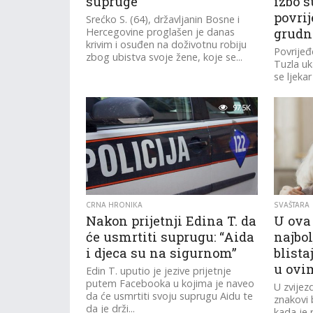
supruge
izbo 
povrij
Srećko S. (64), državljanin Bosne i
Hercegovine proglašen je danas
grudn
krivim i osuđen na doživotnu robiju
Povrijeđ
zbog ubistva svoje žene, koje se...
Tuzla uk
se ljekar
povreda
97.5K
CRNA HRONIKA
SVAŠTARA
Nakon prijetnji Edina T. da
U ova
će usmrtiti suprugu: “Aida
najbol
i djeca su na sigurnom”
blist
u ovi
Edin T. uputio je jezive prijetnje
putem Facebooka u kojima je naveo
U zvijez
da će usmrtiti svoju suprugu Aidu te
znakovi 
da je drži...
kada je 