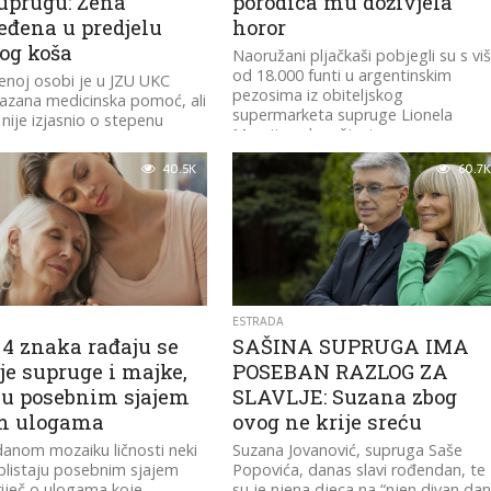
suprugu: Žena
porodica mu doživjela
eđena u predjelu
horor
og koša
Naoružani pljačkaši pobjegli su s vi
od 18.000 funti u argentinskim
enoj osobi je u JZU UKC
pezosima iz obiteljskog
azana medicinska pomoć, ali
supermarketa supruge Lionela
 nije izjasnio o stepenu
Messija nakon što je na...
40.5K
60.7K
ESTRADA
 4 znaka rađaju se
SAŠINA SUPRUGA IMA
je supruge i majke,
POSEBAN RAZLOG ZA
aju posebnim sjajem
SLAVLJE: Suzana zbog
m ulogama
ovog ne krije sreću
danom mozaiku ličnosti neki
Suzana Jovanović, supruga Saše
blistaju posebnim sjajem
Popovića, danas slavi rođendan, te
riječ o ulogama koje
su je njena djeca na “njen divan dan