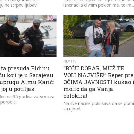
ju neiscrpnu ljubav,
iznenadila divnim poklonima, te im..
je i posvećenost.
79.8K
98.7K
FILM I TV
ta presuda Eldinu
“BIĆU DOBAR, MUŽ TE
u koji je u Sarajevu
VOLI NAJVIŠE!” Reper pre
suprugu Almu Karić:
OČIMA JAVNOSTI kukao 
joj u potiljak
molio da ga Vanja
oblokira!
en na 35 godina zatvora za
 porodici
Na sve načine pokušava da se pomi
sa njom!