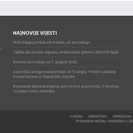
NAJNOVIJE VIJESTI
Stiže blagi predah od vrelina, ali ne zadugo
a.
Tajfun ide prema Japanu, evakuisano gotovo 260.000 ljudi
Dnevni horoskop za 7. avgust 2026.
Američki kongresmeni traže od Trampa: Vratite sankcije
zvaničnicima iz Republike Srpske
Kremasta lijena krempita gotova bez puno truda: Potrebna
su samo četiri sastojka
O NAMA
MARKETING
IMPRESSUM
PRONAĐENI NESTALI TINEJDŽERI U ZAG