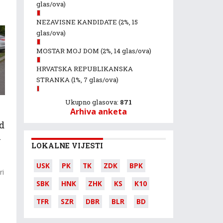
glas/ova)
.
NEZAVISNE KANDIDATE
(2%, 15
glas/ova)
MOSTAR MOJ DOM
(2%, 14 glas/ova)
HRVATSKA REPUBLIKANSKA
STRANKA
(1%, 7 glas/ova)
Ukupno glasova:
871
Arhiva anketa
d
i
LOKALNE VIJESTI
USK
PK
TK
ZDK
BPK
ri
SBK
HNK
ZHK
KS
K10
TFR
SZR
DBR
BLR
BD