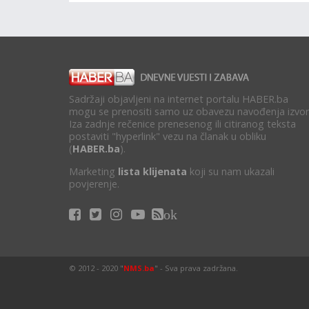
Sadržaji objavljeni na internet portalu HABER.ba
mogu se prenositi samo uz obavezu navođenja izvor
Iza zadnje rečenice prenesenog ili citiranog teksta
postaviti "hyperlink" vezu na članak u obliku
(
HABER.ba
).
Marketing
lista klijenata
koji su nam ukazali
povjerenje.
ok
© 2012 - 2020 "
NMS.ba
" - Sva prava zadržana.