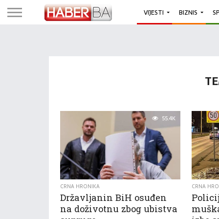
VIJESTI
BIZNIS
S
TE
55.4K
CRNA HRONIKA
CRNA HRO
Državljanin BiH osuđen
Polici
na doživotnu zbog ubistva
muška