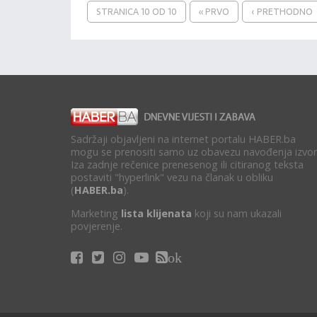
STRANICA 10 OD 10
« PRVO
‹ PRETHODNO
Sadržaji objavljeni na internet portalu HABER.ba
mogu se prenositi samo uz obavezu navođenja izvor
Iza zadnje rečenice prenesenog ili citiranog teksta
postaviti "hyperlink" vezu na članak u obliku
(
HABER.ba
).
Marketing
lista klijenata
koji su nam ukazali
povjerenje.
ok