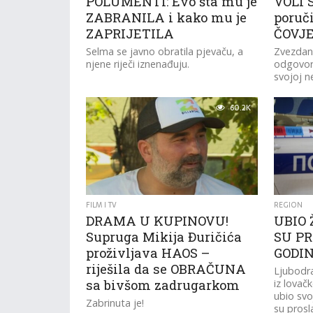
POLUMENTI: Evo šta mu je
VOLI 
ZABRANILA i kako mu je
poruči
ZAPRIJETILA
ČOVJE
Selma se javno obratila pjevaču, a
Zvezdan S
njene riječi iznenađuju.
odgovori
svojoj n
Slavnić.
60.2K
FILM I TV
REGION
DRAMA U KUPINOVU!
UBIO 
Supruga Mikija Đuričića
SU PR
proživljava HAOS –
GODI
riješila da se OBRAČUNA
Ljubodra
sa bivšom zadrugarkom
iz lovač
ubio svo
Zabrinuta je!
su proslav