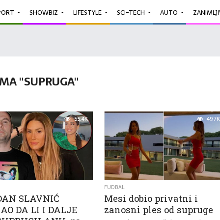
PORT
SHOWBIZ
LIFESTYLE
SCI-TECH
AUTO
ZANIMLJ
MA "SUPRUGA"
55.4K
49.7K
FUDBAL
DAN SLAVNIĆ
Mesi dobio privatni i
AO DA LI I DALJE
zanosni ples od supruge