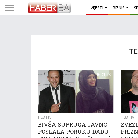
VIJESTI
BIZNIS
S
TE
73.4K
FILM I TV
FILM I TV
BIVŠA SUPRUGA JAVNO
ZVEZ
POSLALA PORUKU DADU
PRIZN