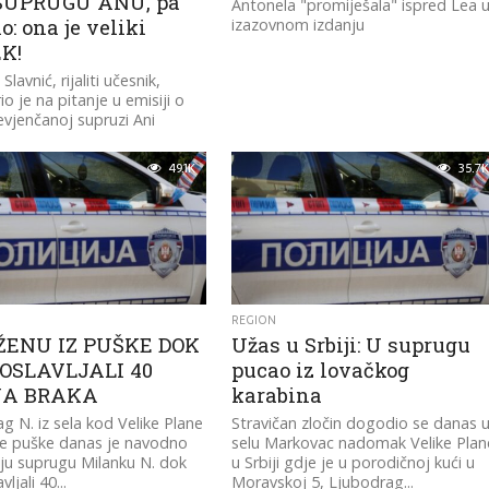
SUPRUGU ANU, pa
Antonela "promiješala" ispred Lea 
o: ona je veliki
izazovnom izdanju
K!
lavnić, rijaliti učesnik,
o je na pitanje u emisiji o
evjenčanoj supruzi Ani
49.1K
35.7K
REGION
ŽENU IZ PUŠKE DOK
Užas u Srbiji: U suprugu
OSLAVLJALI 40
pucao iz lovačkog
NA BRAKA
karabina
g N. iz sela kod Velike Plane
Stravičan zločin dogodio se danas 
ke puške danas je navodno
selu Markovac nadomak Velike Plan
ju suprugu Milanku N. dok
u Srbiji gdje je u porodičnoj kući u
ljali 40...
Moravskoj 5, Ljubodrag...