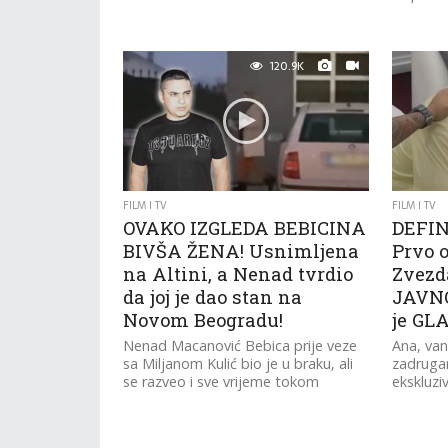
120.9K
FILM I TV
FILM I TV
OVAKO IZGLEDA BEBICINA
DEFIN
BIVŠA ŽENA! Usnimljena
Prvo 
na Altini, a Nenad tvrdio
Zvezd
da joj je dao stan na
JAVNO
Novom Beogradu!
je GL
Nenad Macanović Bebica prije veze
Ana, va
sa Miljanom Kulić bio je u braku, ali
zadrugar
se razveo i sve vrijeme tokom
ekskluzi
boravka u "Zadruzi...
potvrdil
sa njim.