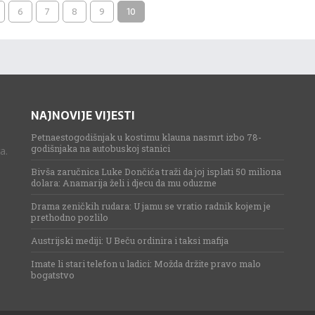
6
7
8
9
10
NAJNOVIJE VIJESTI
Petnaestogodišnjak u kostimu klauna nasmrt izbo 78-
godišnjaka na autobuskoj stanici
a.
Bivša zaručnica Luke Dončića traži da joj isplati 50 miliona
dolara: Anamarija želi i djecu da mu oduzme
Drama zeničkih rudara: U jamu se vratio radnik kojem je
prethodno pozlilo
Austrijski mediji: U Beču ordinira i taksi mafija
Imate li stari telefon u ladici: Možda držite pravo malo
bogatstvo