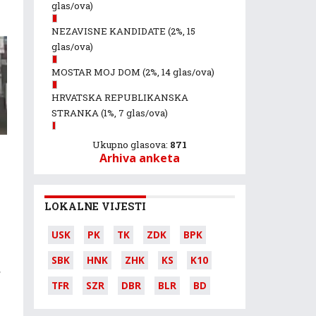
glas/ova)
NEZAVISNE KANDIDATE
(2%, 15
glas/ova)
MOSTAR MOJ DOM
(2%, 14 glas/ova)
HRVATSKA REPUBLIKANSKA
STRANKA
(1%, 7 glas/ova)
Ukupno glasova:
871
Arhiva anketa
LOKALNE VIJESTI
USK
PK
TK
ZDK
BPK
SBK
HNK
ZHK
KS
K10
,
TFR
SZR
DBR
BLR
BD