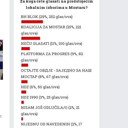
u
Za koga ćete glasati na predstojećim
lokalnim izborima u Mostaru?
BH BLOK
(29%, 252 glas/ova)
KOALICIJA ZA MOSTAR
(25%, 221
glas/ova)
NEĆU GLASATI
(11%, 100 glas/ova)
PLATFORMA ZA PROGRES
(9%, 82
glas/ova)
ОСТАЈТЕ ОВДЈЕ - ЗАЈЕДНО ЗА НАШ
МОСТАР
(8%, 67 glas/ova)
HDZ
(6%, 50 glas/ova)
HDZ 1990
(3%, 25 glas/ova)
NISAM JOŠ ODLUČILA/O
(2%, 21
u
glas/ova)
e
NIJEDNU OD NAVEDENIH
(2%, 17