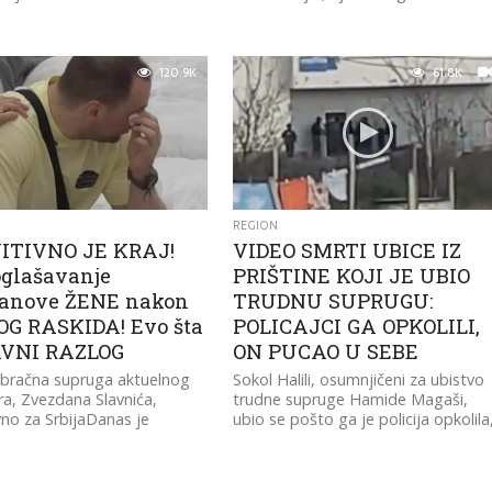
120.9K
61.8K
REGION
ITIVNO JE KRAJ!
VIDEO SMRTI UBICE IZ
oglašavanje
PRIŠTINE KOJI JE UBIO
anove ŽENE nakon
TRUDNU SUPRUGU:
G RASKIDA! Evo šta
POLICAJCI GA OPKOLILI,
AVNI RAZLOG
ON PUCAO U SEBE
nbračna supruga aktuelnog
Sokol Halili, osumnjičeni za ubistvo
a, Zvezdana Slavnića,
trudne supruge Hamide Magaši,
vno za SrbijaDanas je
ubio se pošto ga je policija opkolila
a da je završila ljubavnu vezu
a lokalni mediji objavili su i...