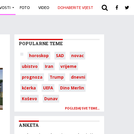
IVOSTI
FOTO
VIDEO
DOHABERITE VIJEST
ARHIVA
POPULARNE TEME
horoskop
SAD
novac
ubistvo
Iran
vrijeme
prognoza
Trump
dnevni
kćerka
UEFA
Dino Merlin
Koševo
Dunav
POGLEDAJ SVE TEME…
ANKETA