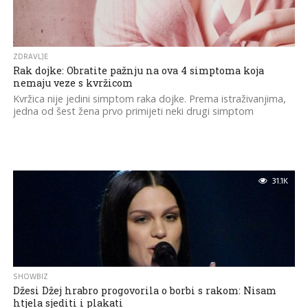
ZDRAVLJE
Rak dojke: Obratite pažnju na ova 4 simptoma koja
nemaju veze s kvržicom
Kvržica nije jedini simptom raka dojke. Prema istraživanjima,
jedna od šest žena prvo primijeti neki drugi simptom
31.1K
SHOWBIZ
Džesi Džej hrabro progovorila o borbi s rakom: Nisam
htjela sjediti i plakati