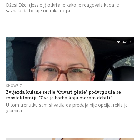
Džesi Džej (Jessie J) otkrila je kako je reagovala kada je
saznala da boluje od raka dojke.
47.3K
SHOWBIZ
Zvijezda kultne serije “Čuvari plaže” podvrgnula se
mastektomiji: “Ovo je borba koju moram dobiti”
U tom trenutku sam shvatila da predaja nije opcija, rekla je
glumica