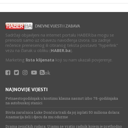
Sadržaji objavljeni na internet portalu HABER.ba mogu se
prenositi samo uz obavezu navođenja izvora. Iza zadnje
rečenice prenesenog ili citiranog teksta postaviti "hyperlink"
vezu na članak u obliku (
HABER.ba
).
Marketing
lista klijenata
koji su nam ukazali povjerenje.
ok
NAJNOVIJE VIJESTI
Petnaestogodišnjak u kostimu klauna nasmrt izbo 78-godišnjaka
na autobuskoj stanici
Bivša zaručnica Luke Dončića traži da joj isplati 50 miliona dolara:
Anamarija želi i djecu da mu oduzme
Drama zeničkih rudara: U jamu se vratio radnik kojem je prethodno