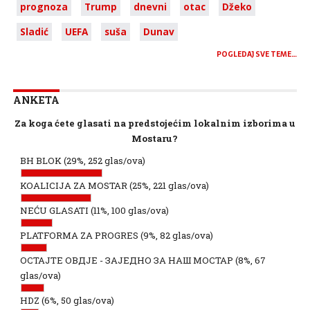
prognoza
Trump
dnevni
otac
Džeko
Sladić
UEFA
suša
Dunav
POGLEDAJ SVE TEME…
ANKETA
Za koga ćete glasati na predstojećim lokalnim izborima u
Mostaru?
BH BLOK
(29%, 252 glas/ova)
KOALICIJA ZA MOSTAR
(25%, 221 glas/ova)
NEĆU GLASATI
(11%, 100 glas/ova)
PLATFORMA ZA PROGRES
(9%, 82 glas/ova)
ОСТАЈТЕ ОВДЈЕ - ЗАЈЕДНО ЗА НАШ МОСТАР
(8%, 67
glas/ova)
HDZ
(6%, 50 glas/ova)