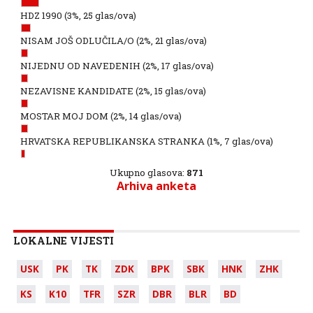
HDZ 1990
(3%, 25 glas/ova)
NISAM JOŠ ODLUČILA/O
(2%, 21 glas/ova)
NIJEDNU OD NAVEDENIH
(2%, 17 glas/ova)
NEZAVISNE KANDIDATE
(2%, 15 glas/ova)
MOSTAR MOJ DOM
(2%, 14 glas/ova)
HRVATSKA REPUBLIKANSKA STRANKA
(1%, 7 glas/ova)
Ukupno glasova:
871
Arhiva anketa
LOKALNE VIJESTI
USK
PK
TK
ZDK
BPK
SBK
HNK
ZHK
KS
K10
TFR
SZR
DBR
BLR
BD