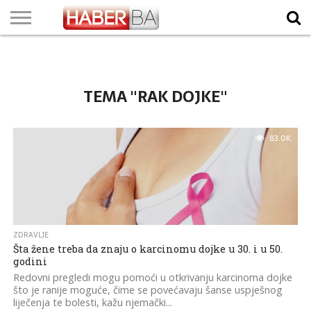
VIJESTI
BIZNIS
SPORT
SHOWBIZ
LIFESTYLE
SCI-
AUTO
ZANIMLJIVOSTI
FOTO
VIDEO
TV
VREMENSKA
STANJE NA
KURSNA
O
MARKETING
IMPRESSUM
KONTAKT
TECH
PROGRAM
PROGNOZA
PUTEVIMA
LISTA
NAMA
TEMA "RAK DOJKE"
83.0K
ZDRAVLJE
Šta žene treba da znaju o karcinomu dojke u 30. i u 50.
godini
Redovni pregledi mogu pomoći u otkrivanju karcinoma dojke
što je ranije moguće, čime se povećavaju šanse uspješnog
liječenja te bolesti, kažu njemački...