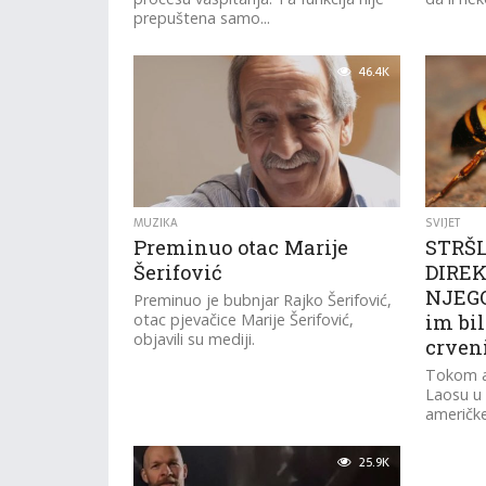
prepuštena samo...
46.4K
MUZIKA
SVIJET
Preminuo otac Marije
STRŠL
Šerifović
DIREK
NJEGO
Preminuo je bubnjar Rajko Šerifović,
otac pjevačice Marije Šerifović,
im bi
objavili su mediji.
crven
Tokom a
Laosu u A
američke
napao je
stršljena
25.9K