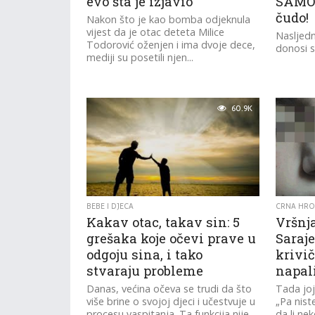
evo šta je izjavio
SAMO 
čudo!
Nakon što je kao bomba odjeknula
vijest da je otac deteta Milice
Nasljedn
Todorović oženjen i ima dvoje dece,
donosi s
mediji su posetili njen...
60.9K
BEBE I DJECA
CRNA HRO
Kakav otac, takav sin: 5
Vršnja
grešaka koje očevi prave u
Saraje
odgoju sina, i tako
krivič
stvaraju probleme
napali
Danas, većina očeva se trudi da što
Tada joj
više brine o svojoj djeci i učestvuje u
„Pa niste
procesu vaspitanja. Ta funkcija nije
da li nek