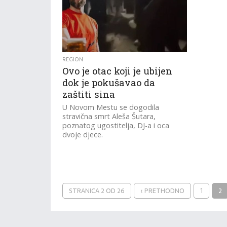
REGION
Ovo je otac koji je ubijen
dok je pokušavao da
zaštiti sina
U Novom Mestu se dogodila
stravična smrt Aleša Šutara,
poznatog ugostitelja, DJ-a i oca
dvoje djece.
STRANICA 2 OD 26
‹ PRETHODNO
1
2