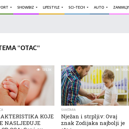
PORT
SHOWBIZ
LIFESTYLE
SCI-TECH
AUTO
ZANIMLJ
TEMA "OTAC"
135.3K
59.3K
CA
SVAŠTARA
RAKTERISTIKA KOJE
Nježan i strpljiv: Ovaj
TE NASLJEĐUJE
znak Zodijaka najbolji je