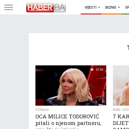
VIJESTI
BIZNIS
S
37.7K
ESTRADA
BEBE I DJE
OCA MILICE TODOROVIĆ
7 KA
pitali o njenom partneru,
DIJE