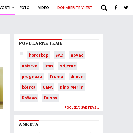
IVOSTI
FOTO
VIDEO
DOHABERITE VIJEST
ARHIVA
POPULARNE TEME
horoskop
SAD
novac
ubistvo
Iran
vrijeme
prognoza
Trump
dnevni
kćerka
UEFA
Dino Merlin
Koševo
Dunav
POGLEDAJ SVE TEME…
ANKETA