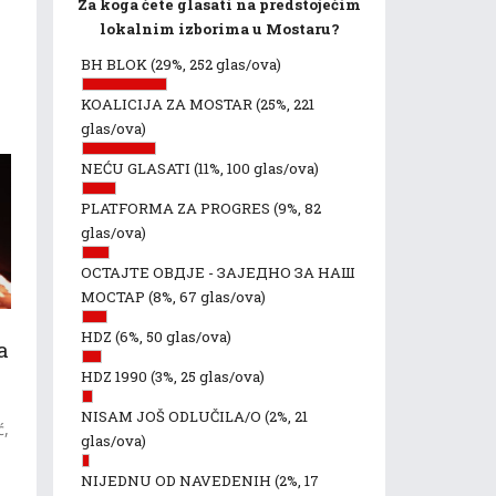
Za koga ćete glasati na predstojećim
lokalnim izborima u Mostaru?
BH BLOK
(29%, 252 glas/ova)
KOALICIJA ZA MOSTAR
(25%, 221
glas/ova)
NEĆU GLASATI
(11%, 100 glas/ova)
PLATFORMA ZA PROGRES
(9%, 82
glas/ova)
ОСТАЈТЕ ОВДЈЕ - ЗАЈЕДНО ЗА НАШ
МОСТАР
(8%, 67 glas/ova)
HDZ
(6%, 50 glas/ova)
a
HDZ 1990
(3%, 25 glas/ova)
NISAM JOŠ ODLUČILA/O
(2%, 21
ć,
glas/ova)
NIJEDNU OD NAVEDENIH
(2%, 17