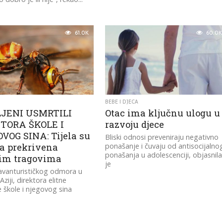
61.0K
60.0K
BEBE I DJECA
JENI USMRTILI
Otac ima ključnu ulogu u
TORA ŠKOLE I
razvoju djece
VOG SINA: Tijela su
Bliski odnosi preveniraju negativno
la prekrivena
ponašanje i čuvaju od antisocijalno
ponašanja u adolescenciji, objasnil
im tragovima
je
vanturističkog odmora u
ziji, direktora elitne
 škole i njegovog sina
 i ubo roj azijskih džinovskih
.