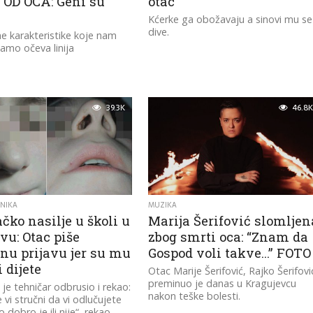
OD OCA: Geni su
otac
Kćerke ga obožavaju a sinovi mu se
dive.
e karakteristike koje nam
amo očeva linija
39.3K
46.8K
NIKA
MUZIKA
čko nasilje u školi u
Marija Šerifović slomljen
vu: Otac piše
zbog smrti oca: “Znam da
nu prijavu jer su mu
Gospod voli takve…” FOTO
 dijete
Otac Marije Šerifović, Rajko Šerifovi
preminuo je danas u Kragujevcu
 je tehničar odbrusio i rekao:
nakon teške bolesti.
 vi stručni da vi odlučujete
o dobro je ili nije“, rekao...