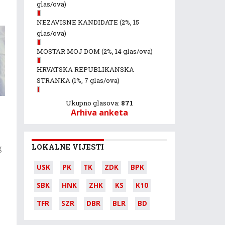
glas/ova)
NEZAVISNE KANDIDATE
(2%, 15
glas/ova)
MOSTAR MOJ DOM
(2%, 14 glas/ova)
HRVATSKA REPUBLIKANSKA
STRANKA
(1%, 7 glas/ova)
Ukupno glasova:
871
Arhiva anketa
LOKALNE VIJESTI
g
a
USK
PK
TK
ZDK
BPK
SBK
HNK
ZHK
KS
K10
TFR
SZR
DBR
BLR
BD