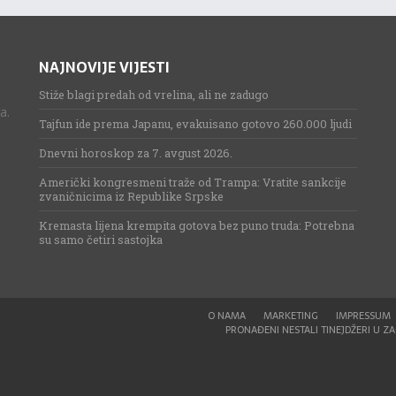
NAJNOVIJE VIJESTI
Stiže blagi predah od vrelina, ali ne zadugo
a.
Tajfun ide prema Japanu, evakuisano gotovo 260.000 ljudi
Dnevni horoskop za 7. avgust 2026.
Američki kongresmeni traže od Trampa: Vratite sankcije
zvaničnicima iz Republike Srpske
Kremasta lijena krempita gotova bez puno truda: Potrebna
su samo četiri sastojka
O NAMA
MARKETING
IMPRESSUM
PRONAĐENI NESTALI TINEJDŽERI U ZAG