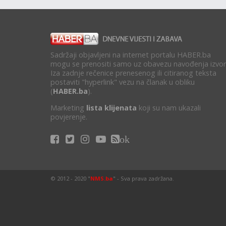
Sadržaji objavljeni na internet portalu HABER.ba
mogu se prenositi samo uz obavezu navođenja izvor
Iza zadnje rečenice prenesenog ili citiranog teksta
postaviti "hyperlink" vezu na članak u obliku
(
HABER.ba
).
Marketing
lista klijenata
koji su nam ukazali
povjerenje.
ok
© 2012 - 2020 "
NMS.ba
" - Sva prava zadržana.