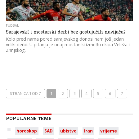
FUDBAL
SarajevskI i mostarski derbi bez gostujućih navijača?
Kolo pred nama pored sarajevskog donosi nam još jedan
veliki derbi. U pitanju je onaj mostarski između ekipa Veleža i
Zrinjskog.
STRANICA 1 OD 7
1
2
3
4
5
6
7
POPULARNE TEME
horoskop
SAD
ubistvo
Iran
vrijeme