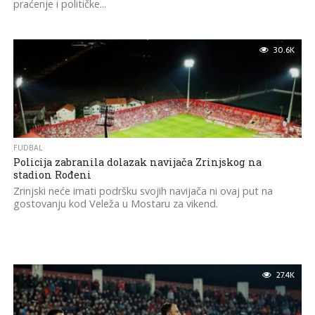
praćenje i političke...
30.6K
FUDBAL
Policija zabranila dolazak navijača Zrinjskog na
stadion Rođeni
Zrinjski neće imati podršku svojih navijača ni ovaj put na
gostovanju kod Veleža u Mostaru za vikend.
27.4K