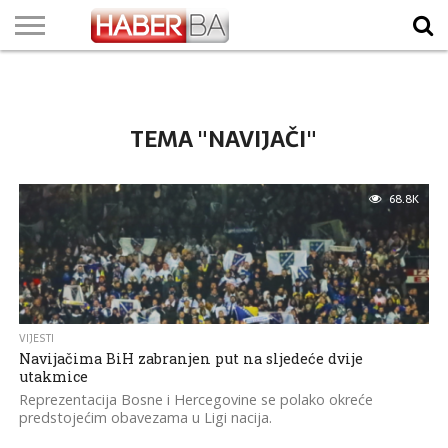
VIJESTI
BIZNIS
SPORT
SHOWBIZ
LIFESTYLE
SCI-
AUTO
ZANIMLJIVOSTI
FOTO
VIDEO
TV
VREMENSKA
STANJE NA
KURSNA
O
MARKETING
IMPRESSUM
KONTAKT
TECH
PROGRAM
PROGNOZA
PUTEVIMA
LISTA
NAMA
TEMA "NAVIJAČI"
68.8K
VIJESTI
Navijačima BiH zabranjen put na sljedeće dvije
utakmice
Reprezentacija Bosne i Hercegovine se polako okreće
predstojećim obavezama u Ligi nacija.