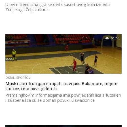
U ovim trenucima igra se derbi susret ovog kola između
Zrinjskog i Željezničara.
56.7K
OSTALI SPORTOVI
Maskirani huligani napali navijače Bubamare, letjele
stolice, ima povrijeđenih
Prema njihovim informacijama ima povrijeđenih lica a futsaleri
i službena lica su se domah povukli u svlačionice.