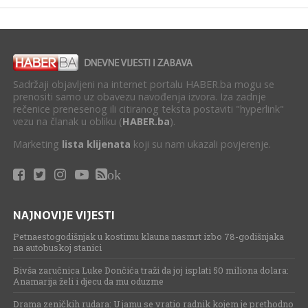
Sadržaji objavljeni na internet portalu HABER.ba mogu se
prenositi samo uz obavezu navođenja izvora. Iza zadnje
rečenice prenesenog ili citiranog teksta postaviti "hyperlink"
vezu na članak u obliku (
HABER.ba
).
Marketing
lista klijenata
koji su nam ukazali povjerenje.
ok
NAJNOVIJE VIJESTI
Petnaestogodišnjak u kostimu klauna nasmrt izbo 78-godišnjaka
na autobuskoj stanici
Bivša zaručnica Luke Dončića traži da joj isplati 50 miliona dolara:
Anamarija želi i djecu da mu oduzme
Drama zeničkih rudara: U jamu se vratio radnik kojem je prethodno