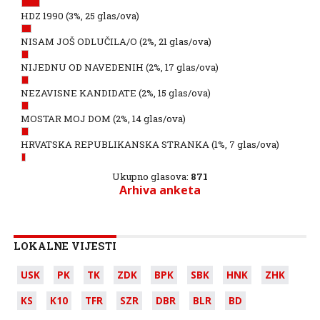
HDZ 1990
(3%, 25 glas/ova)
NISAM JOŠ ODLUČILA/O
(2%, 21 glas/ova)
NIJEDNU OD NAVEDENIH
(2%, 17 glas/ova)
NEZAVISNE KANDIDATE
(2%, 15 glas/ova)
MOSTAR MOJ DOM
(2%, 14 glas/ova)
HRVATSKA REPUBLIKANSKA STRANKA
(1%, 7 glas/ova)
Ukupno glasova:
871
Arhiva anketa
LOKALNE VIJESTI
USK
PK
TK
ZDK
BPK
SBK
HNK
ZHK
KS
K10
TFR
SZR
DBR
BLR
BD