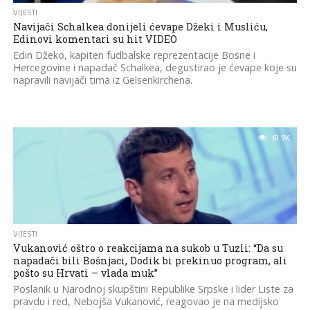
VIJESTI
Navijači Schalkea donijeli ćevape Džeki i Musliću,
Edinovi komentari su hit VIDEO
Edin Džeko, kapiten fudbalske reprezentacije Bosne i
Hercegovine i napadač Schalkea, degustirao je ćevape koje su
napravili navijači tima iz Gelsenkirchena.
61.9K
VIJESTI
Vukanović oštro o reakcijama na sukob u Tuzli: “Da su
napadači bili Bošnjaci, Dodik bi prekinuo program, ali
pošto su Hrvati – vlada muk”
Poslanik u Narodnoj skupštini Republike Srpske i lider Liste za
pravdu i red, Nebojša Vukanović, reagovao je na medijsko