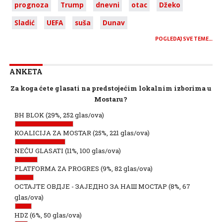
prognoza
Trump
dnevni
otac
Džeko
Sladić
UEFA
suša
Dunav
POGLEDAJ SVE TEME…
ANKETA
Za koga ćete glasati na predstojećim lokalnim izborima u
Mostaru?
BH BLOK
(29%, 252 glas/ova)
KOALICIJA ZA MOSTAR
(25%, 221 glas/ova)
NEĆU GLASATI
(11%, 100 glas/ova)
PLATFORMA ZA PROGRES
(9%, 82 glas/ova)
ОСТАЈТЕ ОВДЈЕ - ЗАЈЕДНО ЗА НАШ МОСТАР
(8%, 67
glas/ova)
HDZ
(6%, 50 glas/ova)