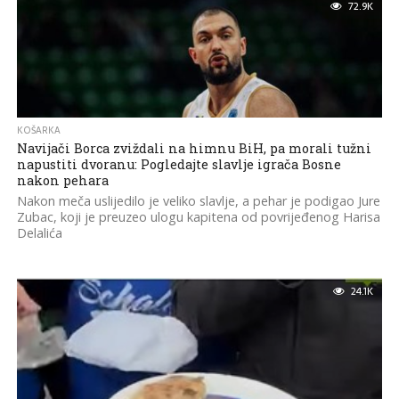
72.9K
KOŠARKA
Navijači Borca zviždali na himnu BiH, pa morali tužni
napustiti dvoranu: Pogledajte slavlje igrača Bosne
nakon pehara
Nakon meča uslijedilo je veliko slavlje, a pehar je podigao Jure
Zubac, koji je preuzeo ulogu kapitena od povrijeđenog Harisa
Delalića
24.1K