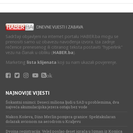
Sadržaji objavljeni na internet portalu HABER.ba mogu se
prenositi samo uz obavezu navođenja izvora. Iza zadnje
rečenice prenesenog ili citiranog teksta postaviti "hyperlink"
vezu na članak u obliku (
HABER.ba
).
Marketing
lista klijenata
koji su nam ukazali povjerenje.
ok
NAJNOVIJE VIJESTI
Šokantni snimci: Deseci miliona ljudi u SAD u problemima, dva
najveća akumulacijska jezera ostaju bez vode
Nakon Koševa, Dino Merlin pomjera granice: Spektakularan
dolazak avionom na aerodrom u Kraljevu
Dvojna registracija: Velež poslao deset igrača u Igman iz Konjica