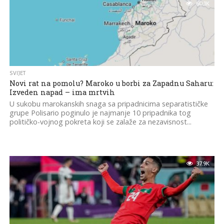
60.1K
SVIJET
Novi rat na pomolu? Maroko u borbi za Zapadnu Saharu:
Izveden napad – ima mrtvih
U sukobu marokanskih snaga sa pripadnicima separatističke
grupe Polisario poginulo je najmanje 10 pripadnika tog
političko-vojnog pokreta koji se zalaže za nezavisnost...
37.9K