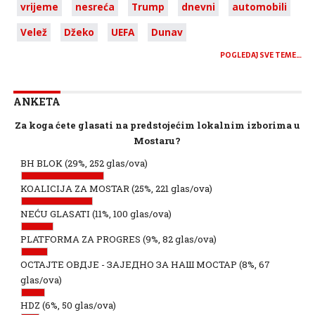
vrijeme
nesreća
Trump
dnevni
automobili
Velež
Džeko
UEFA
Dunav
POGLEDAJ SVE TEME…
ANKETA
Za koga ćete glasati na predstojećim lokalnim izborima u
Mostaru?
BH BLOK
(29%, 252 glas/ova)
KOALICIJA ZA MOSTAR
(25%, 221 glas/ova)
NEĆU GLASATI
(11%, 100 glas/ova)
PLATFORMA ZA PROGRES
(9%, 82 glas/ova)
ОСТАЈТЕ ОВДЈЕ - ЗАЈЕДНО ЗА НАШ МОСТАР
(8%, 67
glas/ova)
HDZ
(6%, 50 glas/ova)