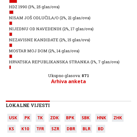
HDZ 1990
(3%, 25 glas/ova)
NISAM JOŠ ODLUČILA/O
(2%, 21 glas/ova)
NIJEDNU OD NAVEDENIH
(2%, 17 glas/ova)
NEZAVISNE KANDIDATE
(2%, 15 glas/ova)
MOSTAR MOJ DOM
(2%, 14 glas/ova)
HRVATSKA REPUBLIKANSKA STRANKA
(1%, 7 glas/ova)
Ukupno glasova:
871
Arhiva anketa
LOKALNE VIJESTI
USK
PK
TK
ZDK
BPK
SBK
HNK
ZHK
KS
K10
TFR
SZR
DBR
BLR
BD