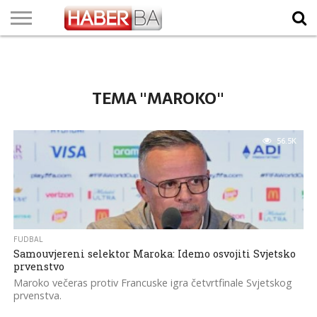
VIJESTI
BIZNIS
SPORT
SHOWBIZ
LIFESTYLE
SCI-
AUTO
ZANIMLJIVOSTI
FOTO
VIDEO
TV
VREMENSKA
STANJE NA
KURSNA
O
MARKETING
IMPRESSUM
KONTAKT
TECH
PROGRAM
PROGNOZA
PUTEVIMA
LISTA
NAMA
TEMA "MAROKO"
56.5K
FUDBAL
Samouvjereni selektor Maroka: Idemo osvojiti Svjetsko
prvenstvo
Maroko večeras protiv Francuske igra četvrtfinale Svjetskog
prvenstva.