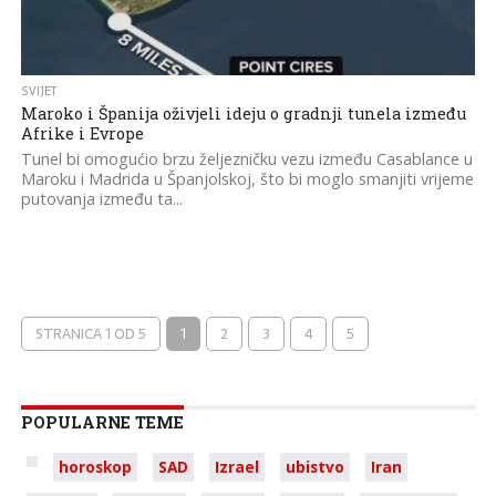
SVIJET
Maroko i Španija oživjeli ideju o gradnji tunela između
Afrike i Evrope
Tunel bi omogućio brzu željezničku vezu između Casablance u
Maroku i Madrida u Španjolskoj, što bi moglo smanjiti vrijeme
putovanja između ta...
STRANICA 1 OD 5
1
2
3
4
5
POPULARNE TEME
horoskop
SAD
Izrael
ubistvo
Iran