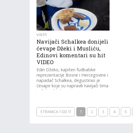
VIJESTI
Navijači Schalkea donijeli
ćevape Džeki i Musliću,
Edinovi komentari su hit
VIDEO
Edin Džeko, kapiten fudbalske
reprezentacije Bosne i Hercegovine i
napadač Schalkea, degustirao je
ćevape koje su napravili navijači tima
iz Gelsenkirchena.
STRANICA 1 OD 11
1
2
3
4
5