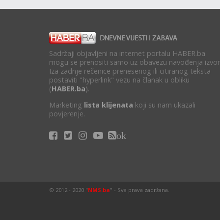
Sadržaji objavljeni na internet portalu HABER.ba
mogu se prenositi samo uz obavezu navođenja izvor
Iza zadnje rečenice prenesenog ili citiranog teksta
postaviti "hyperlink" vezu na članak u obliku
(
HABER.ba
).
Marketing
lista klijenata
koji su nam ukazali
povjerenje.
ok
© 2012 - 2020 "
NMS.ba
" - Sva prava zadržana.