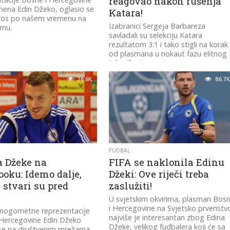
reagovao nakon rušenja
mena Edin Džeko, oglasio se
Katara!
tros po našem vremenu na
Izabranici Sergeja Barbareza
amu.
savladali su selekciju Katara
rezultatom 3:1 i tako stigli na korak
od plasmana u nokaut fazu elitnog
takmičenja.
26.6K
86.7K
FUDBAL
a Džeke na
FIFA se naklonila Edinu
oku: Idemo dalje,
Džeki: Ove riječi treba
 stvari su pred
zaslužiti!
U svjetskim okvirima, plasman Bos
i Hercegovine na Svjetsko prvenstv
 nogometne reprezentacije
najviše je interesantan zbog Edina
 Hercegovine Edin Džeko
Džeke, velikog fudbalera koji će sa
 se na društvenim mrežama