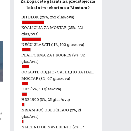
Za koga ćete glasati na predstojećim
lokalnim izborima u Mostaru?
BH BLOK
(29%, 252 glas/ova)
KOALICIJA ZA MOSTAR
(25%, 221
glas/ova)
NEĆU GLASATI
(11%, 100 glas/ova)
PLATFORMA ZA PROGRES
(9%, 82
glas/ova)
ОСТАЈТЕ ОВДЈЕ - ЗАЈЕДНО ЗА НАШ
МОСТАР
(8%, 67 glas/ova)
HDZ
(6%, 50 glas/ova)
HDZ 1990
(3%, 25 glas/ova)
NISAM JOŠ ODLUČILA/O
(2%, 21
ne
glas/ova)
o
NIJEDNU OD NAVEDENIH
(2%, 17