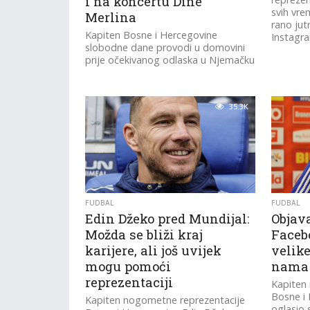
i na koncertu Dine
svih vre
Merlina
rano ju
Kapiten Bosne i Hercegovine
Instagr
slobodne dane provodi u domovini
prije očekivanog odlaska u Njemačku
35.3K
FUDBAL
FUDBAL
Edin Džeko pred Mundijal:
Objav
Možda se bliži kraj
Facebo
karijere, ali još uvijek
velike
mogu pomoći
nama
reprezentaciji
Kapiten
Bosne i
Kapiten nogometne reprezentacije
oglasio