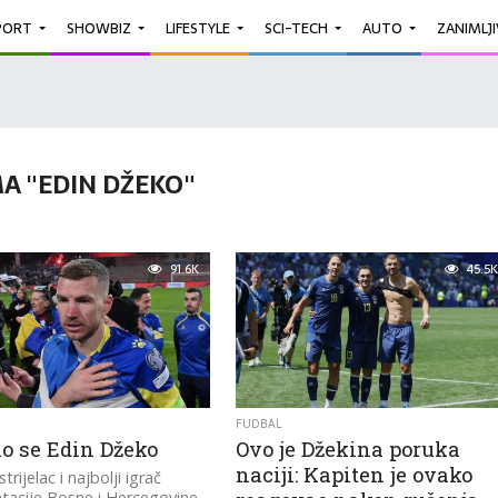
PORT
SHOWBIZ
LIFESTYLE
SCI-TECH
AUTO
ZANIMLJ
A "EDIN DŽEKO"
91.6K
45.5K
FUDBAL
io se Edin Džeko
Ovo je Džekina poruka
naciji: Kapiten je ovako
strijelac i najbolji igrač
tacije Bosne i Hercegovine