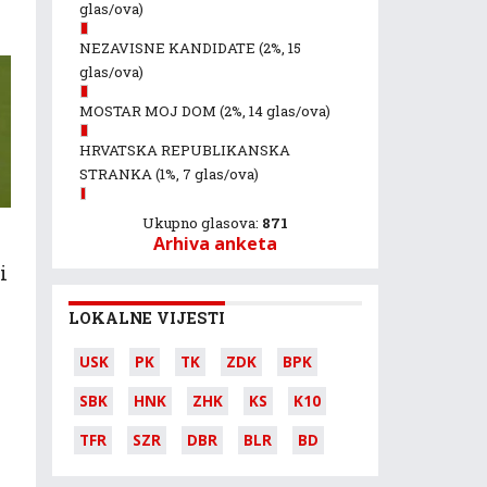
glas/ova)
NEZAVISNE KANDIDATE
(2%, 15
glas/ova)
MOSTAR MOJ DOM
(2%, 14 glas/ova)
HRVATSKA REPUBLIKANSKA
STRANKA
(1%, 7 glas/ova)
Ukupno glasova:
871
Arhiva anketa
i
LOKALNE VIJESTI
USK
PK
TK
ZDK
BPK
SBK
HNK
ZHK
KS
K10
TFR
SZR
DBR
BLR
BD