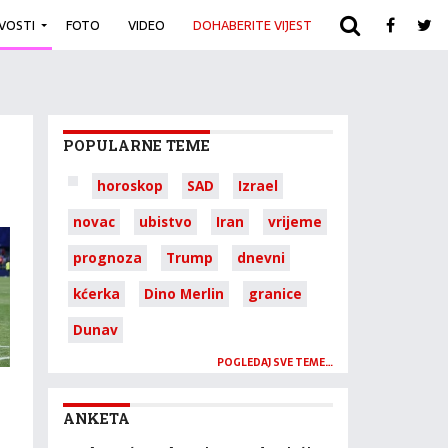
IVOSTI
FOTO
VIDEO
DOHABERITE VIJEST
ARHIVA
POPULARNE TEME
horoskop
SAD
Izrael
novac
ubistvo
Iran
vrijeme
prognoza
Trump
dnevni
kćerka
Dino Merlin
granice
Dunav
POGLEDAJ SVE TEME…
ANKETA