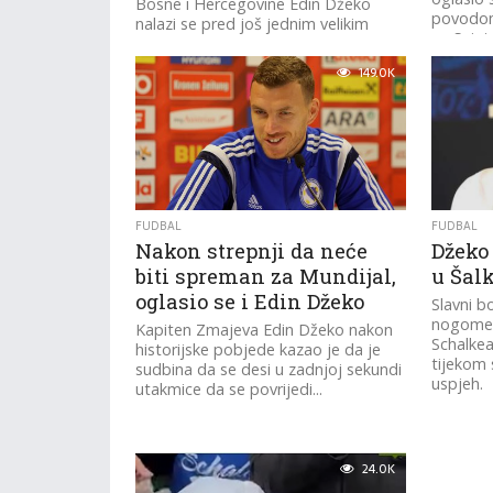
Bosne i Hercegovine Edin Džeko
povodom
nalazi se pred još jednim velikim
na Svjet
izazovom u svojoj bogatoj karijeri,
iza...
nastupom na Svjetskom...
149.0K
FUDBAL
FUDBAL
Nakon strepnji da neće
Džeko 
biti spreman za Mundijal,
u Šal
oglasio se i Edin Džeko
Slavni 
nogomet
Kapiten Zmajeva Edin Džeko nakon
Schalkea
historijske pobjede kazao je da je
tijekom 
sudbina da se desi u zadnjoj sekundi
uspjeh.
utakmice da se povrijedi...
24.0K