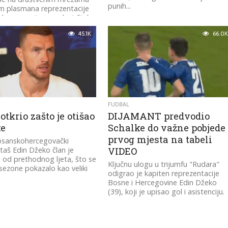
punih...
 plasmana reprezentacije
sko prvenstvo, naglasivši da
45.1K
66.0K
FUDBAL
otkrio zašto je otišao
DIJAMANT predvodio
ke
Schalke do važne pobjede 
prvog mjesta na tabeli
bosanskohercegovački
aš Edin Džeko član je
VIDEO
 od prethodnog ljeta, što se
Ključnu ulogu u trijumfu "Rudara"
sezone pokazalo kao veliki
odigrao je kapiten reprezentacije
Bosne i Hercegovine Edin Džeko
(39), koji je upisao gol i asistenciju.