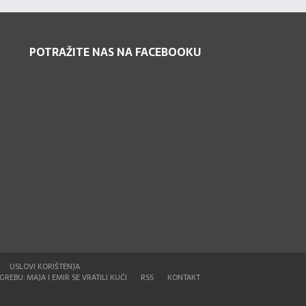
POTRAŽITE NAS NA FACEBOOKU
USLOVI KORIŠTENJA
REBU: MAJA I EMIR SE VRATILI KUĆI
RSS
KONTAKT