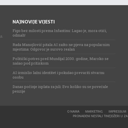
NAJNOVIJE VIJESTI
Figo bez milosti prema Infantinu: Lagao je, mora otići,
odmah!
a.
Rada Manojlović pitala AI zašto ne pjeva na popularnim
mjestima: Odgovor je surovo realan
Politički potres pred Mundijal 2030. godine, Maroko se
našao pod pritiskom
AI izmislio lažni identitet i pokušao prevariti stvarnu
osobu
Danas počinje isplata za juli: Evo koliko su se povećale
penzije
O NAMA
MARKETING
IMPRESSUM
PRONAĐENI NESTALI TINEJDŽERI U ZAG