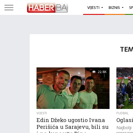
VIJESTI
BIZNIS
S
TEM
22.8K
VIJESTI
FUDBAL
Edin Džeko ugostio Ivana
Oglas
Perišića u Sarajevu, bili su
Najbolji 
reprezen