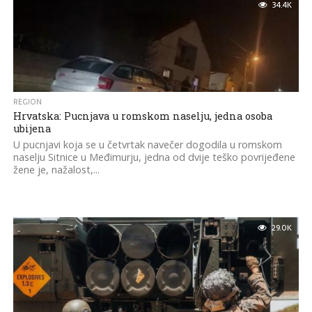
34.4K
REGION
Hrvatska: Pucnjava u romskom naselju, jedna osoba
ubijena
U pucnjavi koja se u četvrtak navečer dogodila u romskom
naselju Sitnice u Međimurju, jedna od dvije teško povrijeđene
žene je, nažalost,...
29.0K