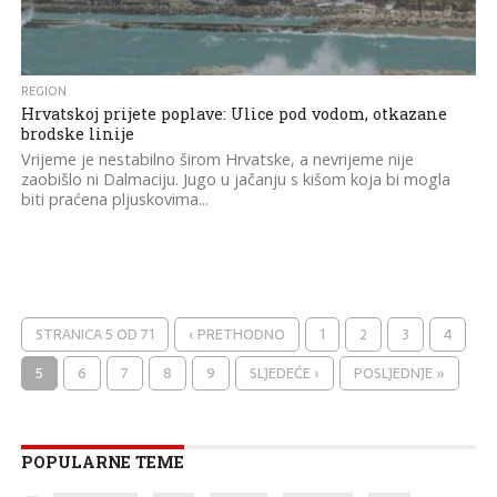
REGION
Hrvatskoj prijete poplave: Ulice pod vodom, otkazane
brodske linije
Vrijeme je nestabilno širom Hrvatske, a nevrijeme nije
zaobišlo ni Dalmaciju. Jugo u jačanju s kišom koja bi mogla
biti praćena pljuskovima...
STRANICA 5 OD 71
‹ PRETHODNO
1
2
3
4
5
6
7
8
9
SLJEDEĆE ›
POSLJEDNJE »
POPULARNE TEME