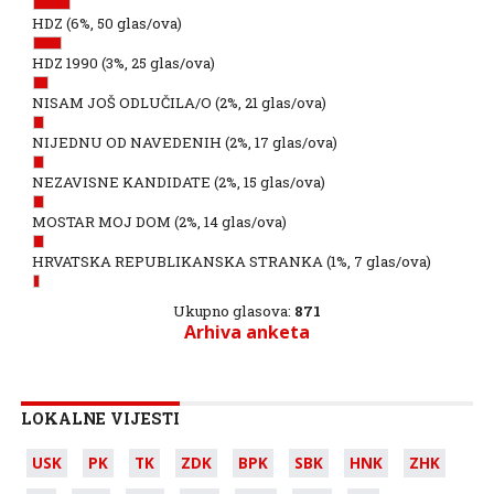
HDZ
(6%, 50 glas/ova)
HDZ 1990
(3%, 25 glas/ova)
NISAM JOŠ ODLUČILA/O
(2%, 21 glas/ova)
NIJEDNU OD NAVEDENIH
(2%, 17 glas/ova)
NEZAVISNE KANDIDATE
(2%, 15 glas/ova)
MOSTAR MOJ DOM
(2%, 14 glas/ova)
HRVATSKA REPUBLIKANSKA STRANKA
(1%, 7 glas/ova)
Ukupno glasova:
871
Arhiva anketa
LOKALNE VIJESTI
USK
PK
TK
ZDK
BPK
SBK
HNK
ZHK