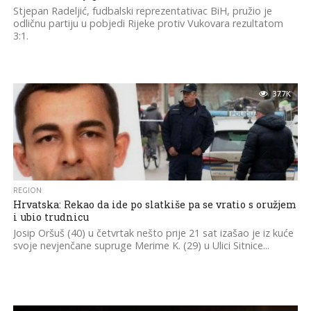
Stjepan Radeljić, fudbalski reprezentativac BiH, pružio je
odličnu partiju u pobjedi Rijeke protiv Vukovara rezultatom
3:1.
37.7K
REGION
Hrvatska: Rekao da ide po slatkiše pa se vratio s oružjem
i ubio trudnicu
Josip Oršuš (40) u četvrtak nešto prije 21 sat izašao je iz kuće
svoje nevjenčane supruge Merime K. (29) u Ulici Sitnice...