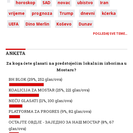
horoskop
SAD
novac
ubistvo
Iran
vrijeme
prognoza
Trump
dnevni
kćerka
UEFA
Dino Merlin
Koševo
Dunav
POGLEDAJ SVE TEME…
ANKETA
Za koga ćete glasati na predstojećim lokalnim izborima u
Mostaru?
BH BLOK
(29%, 252 glas/ova)
KOALICIJA ZA MOSTAR
(25%, 221 glas/ova)
NEĆU GLASATI
(11%, 100 glas/ova)
PLATFORMA ZA PROGRES
(9%, 82 glas/ova)
ОСТАЈТЕ ОВДЈЕ - ЗАЈЕДНО ЗА НАШ МОСТАР
(8%, 67
glas/ova)