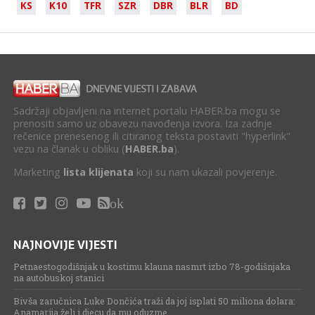
KS
K10
TFR
SZR
DBR
BLR
BD
Sadržaji objavljeni na internet portalu HABER.ba mogu se
prenositi samo uz obavezu navođenja izvora. Iza zadnje
rečenice prenesenog ili citiranog teksta postaviti "hyperlink"
vezu na članak u obliku (
HABER.ba
).
Marketing
lista klijenata
koji su nam ukazali povjerenje.
ok
NAJNOVIJE VIJESTI
Petnaestogodišnjak u kostimu klauna nasmrt izbo 78-godišnjaka
na autobuskoj stanici
Bivša zaručnica Luke Dončića traži da joj isplati 50 miliona dolara:
Anamarija želi i djecu da mu oduzme