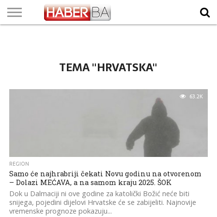
VIJESTI
BIZNIS
SPORT
SHOWBIZ
LIFESTYLE
SCI-
AUTO
ZANIMLJIVOSTI
FOTO
VIDEO
TV
VREMENSKA
STANJE NA
KURSNA
O
MARKETING
IMPRESSUM
KONTAKT
TECH
PROGRAM
PROGNOZA
PUTEVIMA
LISTA
NAMA
TEMA "HRVATSKA"
63.2K
REGION
Samo će najhrabriji čekati Novu godinu na otvorenom
– Dolazi MEĆAVA, a na samom kraju 2025. ŠOK
Dok u Dalmaciji ni ove godine za katolički Božić neće biti
snijega, pojedini dijelovi Hrvatske će se zabijeliti. Najnovije
vremenske prognoze pokazuju...