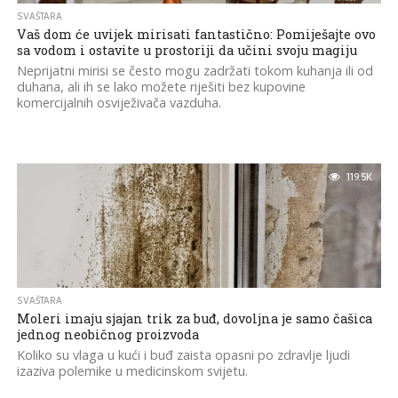
SVAŠTARA
Vaš dom će uvijek mirisati fantastično: Pomiješajte ovo
sa vodom i ostavite u prostoriji da učini svoju magiju
Neprijatni mirisi se često mogu zadržati tokom kuhanja ili od
duhana, ali ih se lako možete riješiti bez kupovine
komercijalnih osviježivača vazduha.
119.5K
SVAŠTARA
Moleri imaju sjajan trik za buđ, dovoljna je samo čašica
jednog neobičnog proizvoda
Koliko su vlaga u kući i buđ zaista opasni po zdravlje ljudi
izaziva polemike u medicinskom svijetu.