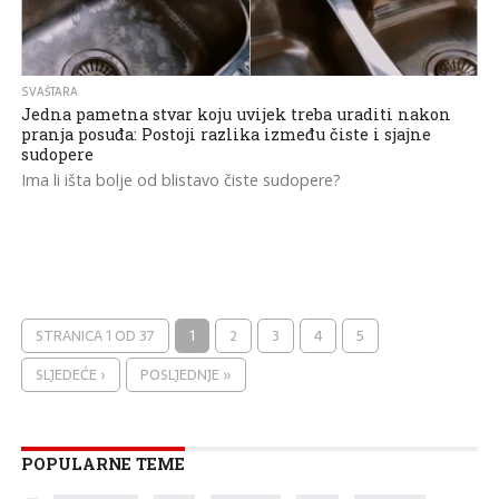
SVAŠTARA
Jedna pametna stvar koju uvijek treba uraditi nakon
pranja posuđa: Postoji razlika između čiste i sjajne
sudopere
Ima li išta bolje od blistavo čiste sudopere?
STRANICA 1 OD 37
1
2
3
4
5
SLJEDEĆE ›
POSLJEDNJE »
POPULARNE TEME