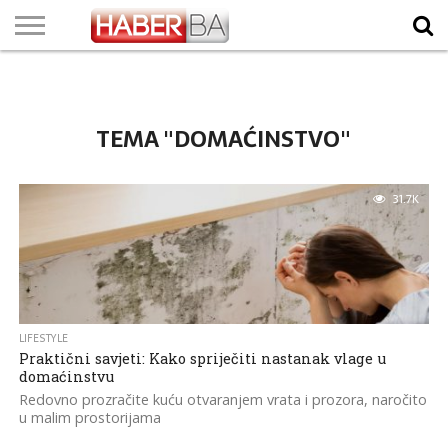
VIJESTI
BIZNIS
SPORT
SHOWBIZ
LIFESTYLE
SCI-
AUTO
ZANIMLJIVOSTI
FOTO
VIDEO
TV
VREMENSKA
STANJE NA
KURSNA
O
MARKETING
IMPRESSUM
KONTAKT
TECH
PROGRAM
PROGNOZA
PUTEVIMA
LISTA
NAMA
TEMA "DOMAĆINSTVO"
31.7K
LIFESTYLE
Praktični savjeti: Kako spriječiti nastanak vlage u
domaćinstvu
Redovno prozračite kuću otvaranjem vrata i prozora, naročito
u malim prostorijama