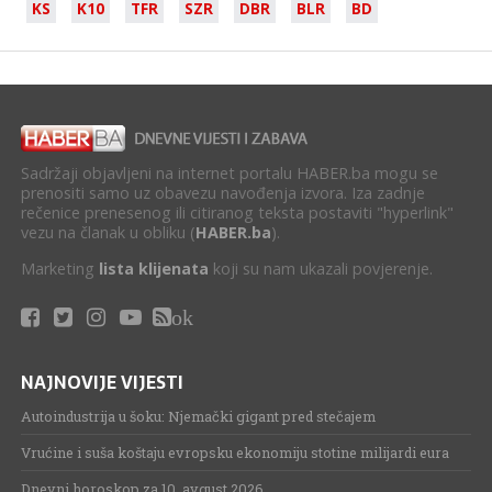
KS
K10
TFR
SZR
DBR
BLR
BD
Sadržaji objavljeni na internet portalu HABER.ba mogu se
prenositi samo uz obavezu navođenja izvora. Iza zadnje
rečenice prenesenog ili citiranog teksta postaviti "hyperlink"
vezu na članak u obliku (
HABER.ba
).
Marketing
lista klijenata
koji su nam ukazali povjerenje.
ok
NAJNOVIJE VIJESTI
Autoindustrija u šoku: Njemački gigant pred stečajem
Vrućine i suša koštaju evropsku ekonomiju stotine milijardi eura
Dnevni horoskop za 10. avgust.2026.