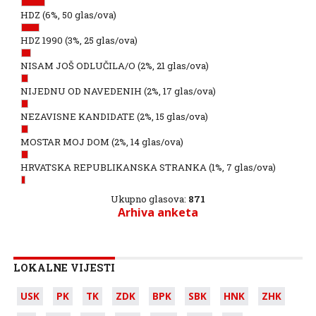
HDZ
(6%, 50 glas/ova)
HDZ 1990
(3%, 25 glas/ova)
NISAM JOŠ ODLUČILA/O
(2%, 21 glas/ova)
NIJEDNU OD NAVEDENIH
(2%, 17 glas/ova)
NEZAVISNE KANDIDATE
(2%, 15 glas/ova)
MOSTAR MOJ DOM
(2%, 14 glas/ova)
HRVATSKA REPUBLIKANSKA STRANKA
(1%, 7 glas/ova)
Ukupno glasova:
871
Arhiva anketa
LOKALNE VIJESTI
USK
PK
TK
ZDK
BPK
SBK
HNK
ZHK