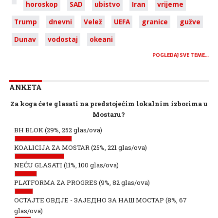
horoskop
SAD
ubistvo
Iran
vrijeme
Trump
dnevni
Velež
UEFA
granice
gužve
Dunav
vodostaj
okeani
POGLEDAJ SVE TEME…
ANKETA
Za koga ćete glasati na predstojećim lokalnim izborima u
Mostaru?
BH BLOK
(29%, 252 glas/ova)
KOALICIJA ZA MOSTAR
(25%, 221 glas/ova)
NEĆU GLASATI
(11%, 100 glas/ova)
PLATFORMA ZA PROGRES
(9%, 82 glas/ova)
ОСТАЈТЕ ОВДЈЕ - ЗАЈЕДНО ЗА НАШ МОСТАР
(8%, 67
glas/ova)