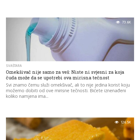
73.6K
SVAŠTARA
Omekšivač nije samo za veš: Niste ni svjesni za koja
čuda može da se upotrebi ova mirisna tečnost
Svi znamo čemu služi omekšivač, ali to nije jedina korist koju
možemo dobiti od ove mirisne tečnosti. Bićete iznenađeni
koliko namjena ima...
126.5K