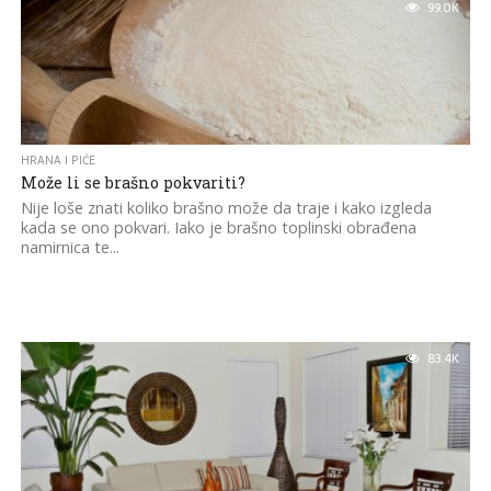
99.0K
HRANA I PIĆE
Može li se brašno pokvariti?
Nije loše znati koliko brašno može da traje i kako izgleda
kada se ono pokvari. Iako je brašno toplinski obrađena
namirnica te...
83.4K