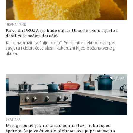
HRANA I PIĆE
Kako da PROJA ne bude suha? Ubacite ovo u tijesto i
dobit ćete sočan doručak
Kako napraviti sočniju proju? Primjenite neki od ovih pet
savjeta i dobit ćete slasni kukuruzni hljeb božanstvenog
ukusa.
30.4K
SVAŠTARA
Mnogi još uvijek ne znaju čemu služi fioka ispod
šporeta: Nije za čuvanje plehova, ovo je prava svrha