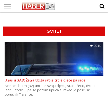
VIJESTI
BIZNIS
SPORT
SHOWBIZ
LIFESTYLE
SCI-
AUTO
ZANIMLJIVOSTI
FOTO
VIDEO
TV
VREMENSKA
STANJE NA
KURSNA
O
MARKETING
IMPRESSUM
KONTAKT
TECH
PROGRAM
PROGNOZA
PUTEVIMA
LISTA
NAMA
SVIJET
37.8K
Užas u SAD: Žena ubila svoje troje djece pa sebe
Maribel Ibarra (32) ubila je svoju djecu, staru četiri, dvije i
jednu godinu, pa se potom upucala, rekao je policijski
poručnik Terance...