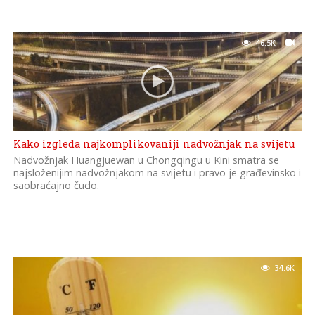
46.5K
Kako izgleda najkomplikovaniji nadvožnjak na svijetu
Nadvožnjak Huangjuewan u Chongqingu u Kini smatra se
najsloženijim nadvožnjakom na svijetu i pravo je građevinsko i
saobraćajno čudo.
34.6K