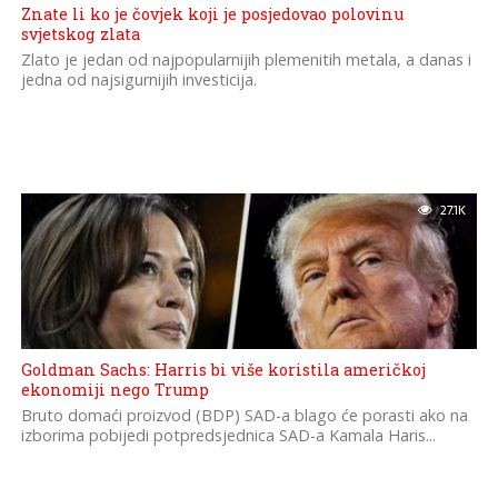
Znate li ko je čovjek koji je posjedovao polovinu
svjetskog zlata
Zlato je jedan od najpopularnijih plemenitih metala, a danas i
jedna od najsigurnijih investicija.
27.1K
Goldman Sachs: Harris bi više koristila američkoj
ekonomiji nego Trump
Bruto domaći proizvod (BDP) SAD-a blago će porasti ako na
izborima pobijedi potpredsjednica SAD-a Kamala Haris...