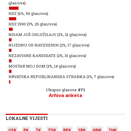
glas/ova)
HDZ
(6%, 50 glas/ova)
HDZ 1990
(3%, 25 glas/ova)
NISAM JOŠ ODLUČILA/O
(2%, 21 glas/ova)
NIJEDNU OD NAVEDENIH
(2%, 17 glas/ova)
NEZAVISNE KANDIDATE
(2%, 15 glas/ova)
MOSTAR MOJ DOM
(2%, 14 glas/ova)
HRVATSKA REPUBLIKANSKA STRANKA
(1%, 7 glas/ova)
Ukupno glasova:
871
Arhiva anketa
LOKALNE VIJESTI
USK
PK
TK
ZDK
BPK
SBK
HNK
ZHK