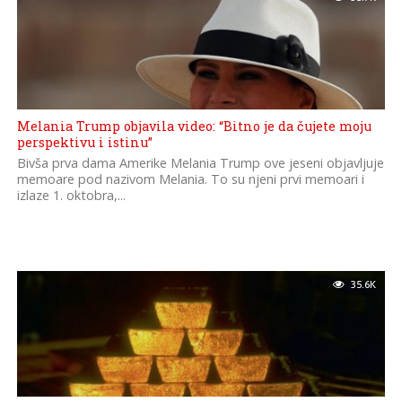
Melania Trump objavila video: “Bitno je da čujete moju
perspektivu i istinu”
Bivša prva dama Amerike Melania Trump ove jeseni objavljuje
memoare pod nazivom Melania. To su njeni prvi memoari i
izlaze 1. oktobra,...
35.6K