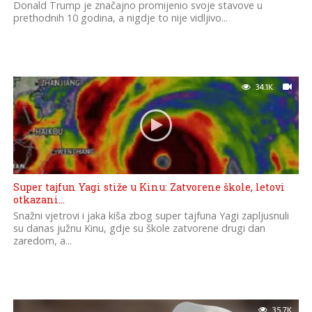
Donald Trump je značajno promijenio svoje stavove u
prethodnih 10 godina, a nigdje to nije vidljivo...
34.1K
Super tajfun Yagi stiže u Kinu: Zatvorene škole, letovi
otkazani…
Snažni vjetrovi i jaka kiša zbog super tajfuna Yagi zapljusnuli
su danas južnu Kinu, gdje su škole zatvorene drugi dan
zaredom, a...
35.7K