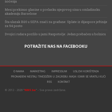
noćenja
Mesi prekinuo glasine o prelasku njegovog sina u omladinsku
akademiju Barselone
Šta ulazak BiH u SEPA znači za građane: Uplate iz dijaspore jeftinije
za 94 posto
Dvojici rudara pozlilo u jami Raspotočje: Jedan prebačen u bolnicu
POTRAŽITE NAS NA FACEBOOKU
O NAMA
MARKETING
IMPRESSUM
USLOVI KORIŠTENJA
PRONAĐENI NESTALI TINEJDŽERI U ZAGREBU: MAJA I EMIR SE VRATILI KUĆI
RSS
KONTAKT
© 2012 - 2020 "
NMS.ba
" - Sva prava zadržana.