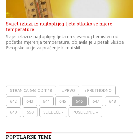
Svijet izlazi iz najtoplijeg ljeta otkako se mjere
temperature
Svijet izlazi iz najtoplijeg ljeta na sjevernoj hemisferi od
početka mjerenja temperatura, objavila je u petak Služba
Evropske unije za praćenje klimatskih...
STRANICA 646 OD 1148
« PRVO
‹ PRETHODNO
642
643
644
645
646
647
648
649
650
SLJEDEĆE ›
POSLJEDNJE »
POPULARNE TEME