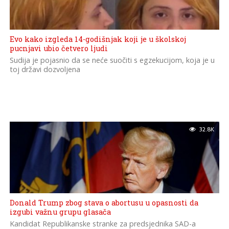
Evo kako izgleda 14-godišnjak koji je u školskoj
pucnjavi ubio četvero ljudi
Sudija je pojasnio da se neće suočiti s egzekucijom, koja je u
toj državi dozvoljena
32.8K
Donald Trump zbog stava o abortusu u opasnosti da
izgubi važnu grupu glasača
Kandidat Republikanske stranke za predsjednika SAD-a