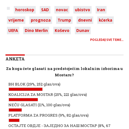
horoskop
SAD
novac
ubistvo
Iran
vrijeme
prognoza
Trump
dnevni
kćerka
UEFA
Dino Merlin
Koševo
Dunav
POGLEDAJ SVE TEME…
ANKETA
Za koga ćete glasati na predstojećim lokalnim izborima u
Mostaru?
BH BLOK
(29%, 252 glas/ova)
KOALICIJA ZA MOSTAR
(25%, 221 glas/ova)
NEĆU GLASATI
(11%, 100 glas/ova)
PLATFORMA ZA PROGRES
(9%, 82 glas/ova)
ОСТАЈТЕ ОВДЈЕ - ЗАЈЕДНО ЗА НАШ МОСТАР
(8%, 67