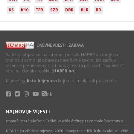
KS
K10
TFR
SZR
DBR
BLR
BD
Sadržaji objavljeni na internet portalu HABER.ba mogu se
prenositi samo uz obavezu navođenja izvora. Iza zadnje
rečenice prenesenog ili citiranog teksta postaviti "hyperlink"
vezu na članak u obliku (
HABER.ba
).
Marketing
lista klijenata
koji su nam ukazali povjerenje.
ok
NAJNOVIJE VIJESTI
Imate li stari telefon u ladici: Možda držite pravo malo bogatstvo
U BiH u prvih šest mjeseci 2026. manje turističkih dolazaka, ali više