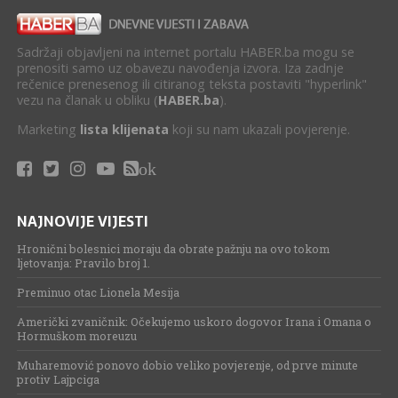
Sadržaji objavljeni na internet portalu HABER.ba mogu se
prenositi samo uz obavezu navođenja izvora. Iza zadnje
rečenice prenesenog ili citiranog teksta postaviti "hyperlink"
vezu na članak u obliku (
HABER.ba
).
Marketing
lista klijenata
koji su nam ukazali povjerenje.
ok
NAJNOVIJE VIJESTI
Hronični bolesnici moraju da obrate pažnju na ovo tokom
ljetovanja: Pravilo broj 1.
Preminuo otac Lionela Mesija
Američki zvaničnik: Očekujemo uskoro dogovor Irana i Omana o
Hormuškom moreuzu
Muharemović ponovo dobio veliko povjerenje, od prve minute
protiv Lajpciga