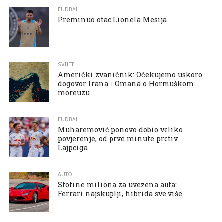
FUDBAL
Preminuo otac Lionela Mesija
SVIJET
Američki zvaničnik: Očekujemo uskoro
dogovor Irana i Omana o Hormuškom
moreuzu
FUDBAL
Muharemović ponovo dobio veliko
povjerenje, od prve minute protiv
Lajpciga
AUTO
Stotine miliona za uvezena auta:
Ferrari najskuplji, hibrida sve više