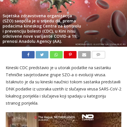
Svjetska zdravstvena organizacija
(SZO) saopćila je u srijedu da, prema
podacima kineskog Centra za kontrolu
i prevenciju bolesti (CDC), u Kini nisu
otkrivene nove varijante COVID-a 19,
prenosi Anadolu Agency (AA).
KORONAVIRUS -ILUSTRACIJA / ZENA.BLIC.RS
KOMENTARI
Kineski CDC predstavio je u utorak podatke na sastanku
Tehničke savjetodavne grupe SZO-a o evoluciji virusa.
Istaknuto je da su kineski naučnici tokom sastanka predstavili
DNK podatke iz uzoraka uzetih iz slučajeva virusa SARS-CoV-2
lokalnog porijekla i slučajeva koji spadaju u kategoriju
stranog porijekla.