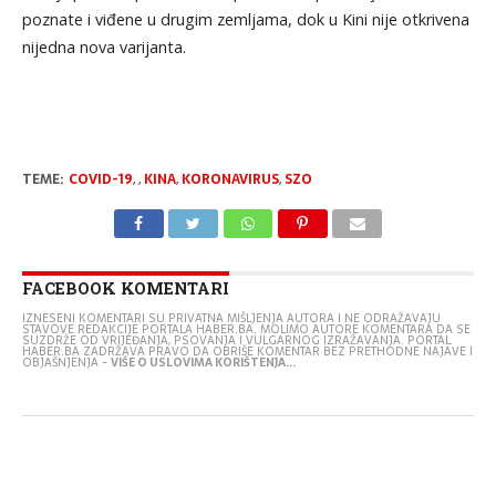
poznate i viđene u drugim zemljama, dok u Kini nije otkrivena
nijedna nova varijanta.
TEME:
COVID-19
,
,
KINA
,
KORONAVIRUS
,
SZO
FACEBOOK KOMENTARI
IZNESENI KOMENTARI SU PRIVATNA MIŠLJENJA AUTORA I NE ODRAŽAVAJU
STAVOVE REDAKCIJE PORTALA HABER.BA. MOLIMO AUTORE KOMENTARA DA SE
SUZDRŽE OD VRIJEĐANJA, PSOVANJA I VULGARNOG IZRAŽAVANJA. PORTAL
HABER.BA ZADRŽAVA PRAVO DA OBRIŠE KOMENTAR BEZ PRETHODNE NAJAVE I
OBJAŠNJENJA -
VIŠE O USLOVIMA KORIŠTENJA...