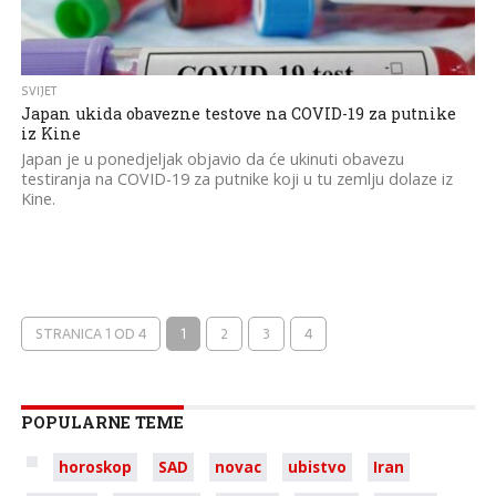
SVIJET
Japan ukida obavezne testove na COVID-19 za putnike
iz Kine
Japan je u ponedjeljak objavio da će ukinuti obavezu
testiranja na COVID-19 za putnike koji u tu zemlju dolaze iz
Kine.
STRANICA 1 OD 4
1
2
3
4
POPULARNE TEME
horoskop
SAD
novac
ubistvo
Iran