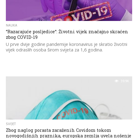
NAUKA
“Razarajuće posljedice“: Životni vijek značajno skraćen
zbog COVID-19
U prve dvije godine pandemije koronavirus je skratio životni
vijek odraslih osoba širom svijeta za 1,6 godina.
39.9K
SVIJET
Zbog naglog porasta zaraženih Covidom tokom
novogodišnjih praznika, europska zemlja uvela nošenje