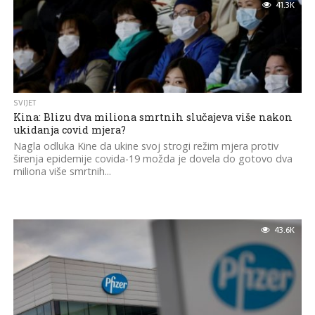
41.3K
SVIJET
Kina: Blizu dva miliona smrtnih slučajeva više nakon
ukidanja covid mjera?
Nagla odluka Kine da ukine svoj strogi režim mjera protiv
širenja epidemije covida-19 možda je dovela do gotovo dva
miliona više smrtnih...
43.6K