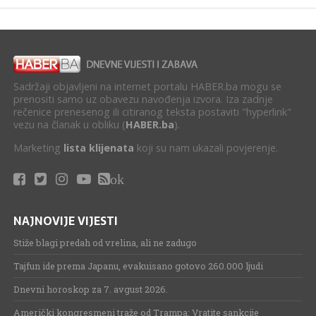
Sadržaji objavljeni na internet portalu HABER.ba mogu se
prenositi samo uz obavezu navođenja izvora. Iza zadnje
rečenice prenesenog ili citiranog teksta postaviti "hyperlink"
vezu na članak u obliku (
HABER.ba
).
Marketing
lista klijenata
koji su nam ukazali povjerenje.
ok
NAJNOVIJE VIJESTI
Stiže blagi predah od vrelina, ali ne zadugo
Tajfun ide prema Japanu, evakuisano gotovo 260.000 ljudi
Dnevni horoskop za 7. avgust 2026.
Američki kongresmeni traže od Trampa: Vratite sankcije