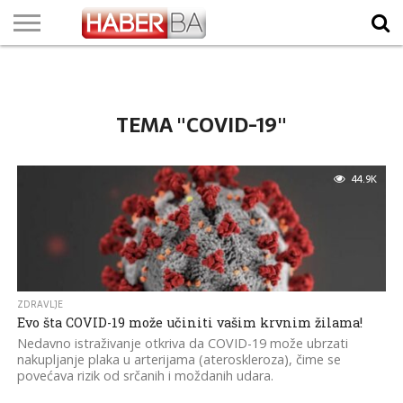
VIJESTI
BIZNIS
SPORT
SHOWBIZ
LIFESTYLE
SCI-
AUTO
ZANIMLJIVOSTI
FOTO
VIDEO
TV
VREMENSKA
STANJE NA
KURSNA
O
MARKETING
IMPRESSUM
KONTAKT
TECH
PROGRAM
PROGNOZA
PUTEVIMA
LISTA
NAMA
TEMA "COVID-19"
44.9K
ZDRAVLJE
Evo šta COVID-19 može učiniti vašim krvnim žilama!
Nedavno istraživanje otkriva da COVID-19 može ubrzati
nakupljanje plaka u arterijama (ateroskleroza), čime se
povećava rizik od srčanih i moždanih udara.