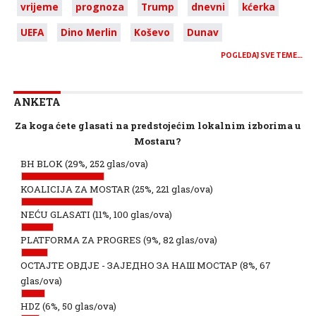
vrijeme
prognoza
Trump
dnevni
kćerka
UEFA
Dino Merlin
Koševo
Dunav
POGLEDAJ SVE TEME…
ANKETA
Za koga ćete glasati na predstojećim lokalnim izborima u
Mostaru?
BH BLOK
(29%, 252 glas/ova)
KOALICIJA ZA MOSTAR
(25%, 221 glas/ova)
NEĆU GLASATI
(11%, 100 glas/ova)
PLATFORMA ZA PROGRES
(9%, 82 glas/ova)
ОСТАЈТЕ ОВДЈЕ - ЗАЈЕДНО ЗА НАШ МОСТАР
(8%, 67
glas/ova)
HDZ
(6%, 50 glas/ova)