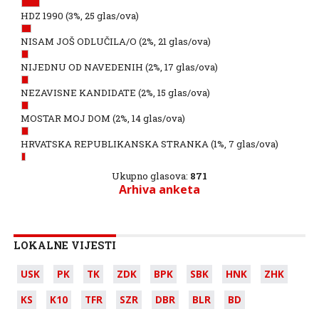
HDZ 1990
(3%, 25 glas/ova)
NISAM JOŠ ODLUČILA/O
(2%, 21 glas/ova)
NIJEDNU OD NAVEDENIH
(2%, 17 glas/ova)
NEZAVISNE KANDIDATE
(2%, 15 glas/ova)
MOSTAR MOJ DOM
(2%, 14 glas/ova)
HRVATSKA REPUBLIKANSKA STRANKA
(1%, 7 glas/ova)
Ukupno glasova:
871
Arhiva anketa
LOKALNE VIJESTI
USK
PK
TK
ZDK
BPK
SBK
HNK
ZHK
KS
K10
TFR
SZR
DBR
BLR
BD