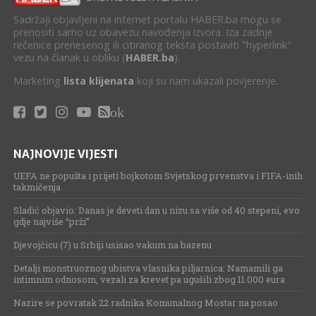
Sadržaji objavljeni na internet portalu HABER.ba mogu se
prenositi samo uz obavezu navođenja izvora. Iza zadnje
rečenice prenesenog ili citiranog teksta postaviti "hyperlink"
vezu na članak u obliku (
HABER.ba
).
Marketing
lista klijenata
koji su nam ukazali povjerenje.
ok
NAJNOVIJE VIJESTI
UEFA ne popušta i prijeti bojkotom Svjetskog prvenstva i FIFA-inih
takmičenja
Sladić objavio: Danas je deveti dan u nizu sa više od 40 stepeni, evo
gdje najviše “prži”
Djevojčicu (7) u Srbiji usisao vakum na bazenu
Detalji monstruoznog ubistva vlasnika piljarnica: Namamili ga
intimnim odnosom, vezali za krevet pa ugušili zbog 11.000 eura
Nazire se povratak 22 radnika Komunalnog Mostar na posao