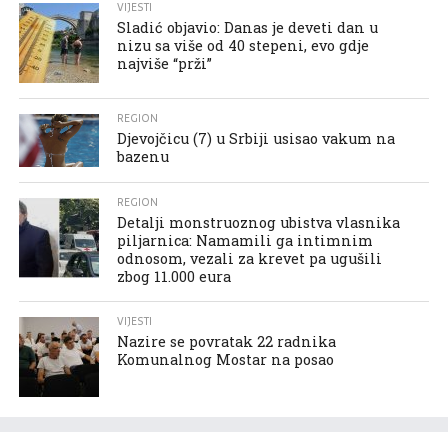
VIJESTI
Sladić objavio: Danas je deveti dan u
nizu sa više od 40 stepeni, evo gdje
najviše “prži”
REGION
Djevojčicu (7) u Srbiji usisao vakum na
bazenu
REGION
Detalji monstruoznog ubistva vlasnika
piljarnica: Namamili ga intimnim
odnosom, vezali za krevet pa ugušili
zbog 11.000 eura
VIJESTI
Nazire se povratak 22 radnika
Komunalnog Mostar na posao