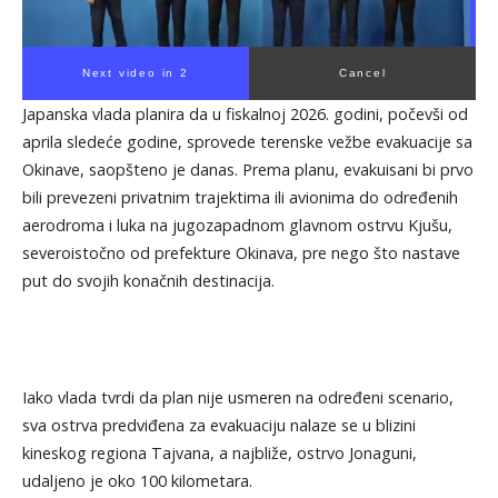
Next video in 1
Cancel
Japanska vlada planira da u fiskalnoj 2026. godini, počevši od
aprila sledeće godine, sprovede terenske vežbe evakuacije sa
Okinave, saopšteno je danas. Prema planu, evakuisani bi prvo
bili prevezeni privatnim trajektima ili avionima do određenih
aerodroma i luka na jugozapadnom glavnom ostrvu Kjušu,
severoistočno od prefekture Okinava, pre nego što nastave
put do svojih konačnih destinacija.
Iako vlada tvrdi da plan nije usmeren na određeni scenario,
sva ostrva predviđena za evakuaciju nalaze se u blizini
kineskog regiona Tajvana, a najbliže, ostrvo Jonaguni,
udaljeno je oko 100 kilometara.