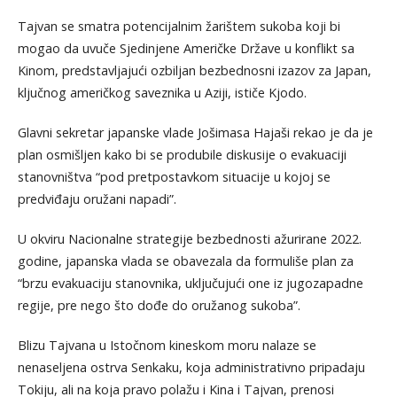
Tajvan se smatra potencijalnim žarištem sukoba koji bi
mogao da uvuče Sjedinjene Američke Države u konflikt sa
Kinom, predstavljajući ozbiljan bezbednosni izazov za Japan,
ključnog američkog saveznika u Aziji, ističe Kjodo.
Glavni sekretar japanske vlade Jošimasa Hajaši rekao je da je
plan osmišljen kako bi se produbile diskusije o evakuaciji
stanovništva “pod pretpostavkom situacije u kojoj se
predviđaju oružani napadi”.
U okviru Nacionalne strategije bezbednosti ažurirane 2022.
godine, japanska vlada se obavezala da formuliše plan za
“brzu evakuaciju stanovnika, uključujući one iz jugozapadne
regije, pre nego što dođe do oružanog sukoba”.
Blizu Tajvana u Istočnom kineskom moru nalaze se
nenaseljena ostrva Senkaku, koja administrativno pripadaju
Tokiju, ali na koja pravo polažu i Kina i Tajvan, prenosi