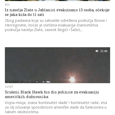
BIH
Iz naselja Zlate u Jablanici evakuisano 13 osoba, očekuje
se jaka kiša do 11 sati
Zbog padavina koje su zahvatile određena područja Bosne i
Hercegovine, noćas je izvršena evakuacija stanovništva
područja naselja Zlate, zaseok Begići i Šašići,...
32.4K
SVIJET
Srušeni Black Hawk bio dio jedinice za evakuaciju
američkih dužnosnika
Vojna misija, zvana ‘kontinuitet vlade’ i ‘kontinuitet rada’, ima
za cilj očuvanje sposobnosti američke vlade da funkcionira u
takvim okolnostima.