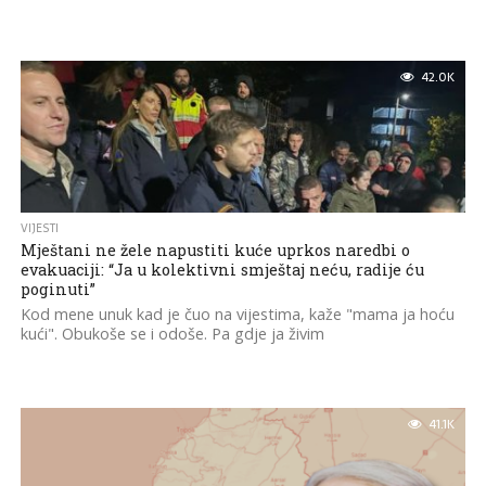
42.0K
VIJESTI
Mještani ne žele napustiti kuće uprkos naredbi o
evakuaciji: “Ja u kolektivni smještaj neću, radije ću
poginuti”
Kod mene unuk kad je čuo na vijestima, kaže "mama ja hoću
kući". Obukoše se i odoše. Pa gdje ja živim
41.1K