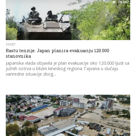
70.6K
SVIJET
Rastu tenzije: Japan planira evakuaciju 120.000
stanovnika
Japanska vlada objavila je plan evakuacije oko 120.000 ljudi sa
južnih ostrva u blizini kineskog regiona Tajvana u slučaju
vanredne situacije zbog...
51.5K