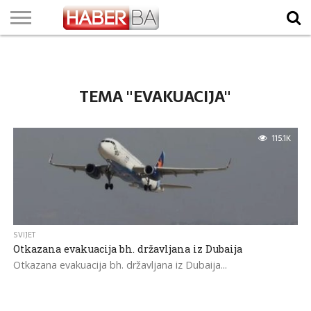
VIJESTI
BIZNIS
SPORT
SHOWBIZ
LIFESTYLE
SCI-
AUTO
ZANIMLJIVOSTI
FOTO
VIDEO
TV
VREMENSKA
STANJE NA
KURSNA
O
MARKETING
IMPRESSUM
KONTAKT
TECH
PROGRAM
PROGNOZA
PUTEVIMA
LISTA
NAMA
TEMA "EVAKUACIJA"
115.1K
SVIJET
Otkazana evakuacija bh. državljana iz Dubaija
Otkazana evakuacija bh. državljana iz Dubaija...