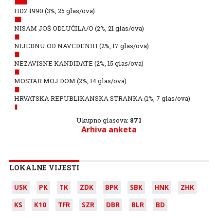
HDZ 1990
(3%, 25 glas/ova)
NISAM JOŠ ODLUČILA/O
(2%, 21 glas/ova)
NIJEDNU OD NAVEDENIH
(2%, 17 glas/ova)
NEZAVISNE KANDIDATE
(2%, 15 glas/ova)
MOSTAR MOJ DOM
(2%, 14 glas/ova)
HRVATSKA REPUBLIKANSKA STRANKA
(1%, 7 glas/ova)
Ukupno glasova:
871
Arhiva anketa
LOKALNE VIJESTI
USK
PK
TK
ZDK
BPK
SBK
HNK
ZHK
KS
K10
TFR
SZR
DBR
BLR
BD