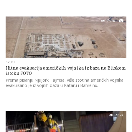
75.2K
SVIJET
Hitna evakuacija američkih vojnika iz baza na Bliskom
istoku FOTO
Prema pisanju Njujork Tajmsa, više stotina američkih vojnika
evakuisano je iz vojnih baza u Kataru i Bahreinu.
72.7K