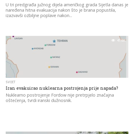
U tri predgrađa južnog dijela američkog grada Sijetla danas je
naređena hitna evakuacija nakon što je brana popustila,
izazvavši ozbiljne poplave nakon...
41.8K
SVIJET
Iran evakuirao nuklearna postrojenja prije napada?
Nuklearno postrojenje Fordow nije pretrpjelo značajna
oštećenja, tvrdi iranski dužnosnik.