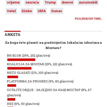
vrijeme
nesreća
Trump
dnevni
automobili
Velež
Džeko
UEFA
Dunav
POGLEDAJ SVE TEME…
ANKETA
Za koga ćete glasati na predstojećim lokalnim izborima u
Mostaru?
BH BLOK
(29%, 252 glas/ova)
KOALICIJA ZA MOSTAR
(25%, 221 glas/ova)
NEĆU GLASATI
(11%, 100 glas/ova)
PLATFORMA ZA PROGRES
(9%, 82 glas/ova)
ОСТАЈТЕ ОВДЈЕ - ЗАЈЕДНО ЗА НАШ МОСТАР
(8%, 67
glas/ova)
HDZ
(6%, 50 glas/ova)