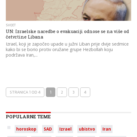
SVIJET
UN: Izraelske naredbe o evakuaciji odnose se na više od
četvrtine Libana
Izrael, koji je započeo upade u južni Liban prije dvije sedmice
kako bi se borio protiv oružane grupe Hezbollah koju
podržava Iran,...
STRANICA 1 OD 4
1
2
3
4
POPULARNE TEME
horoskop
SAD
Izrael
ubistvo
Iran