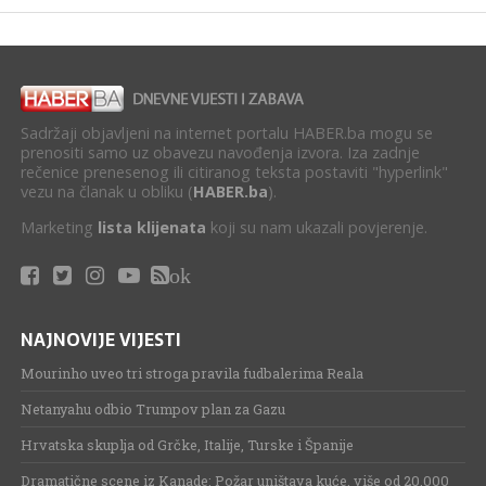
Sadržaji objavljeni na internet portalu HABER.ba mogu se
prenositi samo uz obavezu navođenja izvora. Iza zadnje
rečenice prenesenog ili citiranog teksta postaviti "hyperlink"
vezu na članak u obliku (
HABER.ba
).
Marketing
lista klijenata
koji su nam ukazali povjerenje.
ok
NAJNOVIJE VIJESTI
Mourinho uveo tri stroga pravila fudbalerima Reala
Netanyahu odbio Trumpov plan za Gazu
Hrvatska skuplja od Grčke, Italije, Turske i Španije
Dramatične scene iz Kanade: Požar uništava kuće, više od 20.000