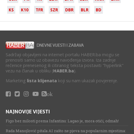
KS
K10
TFR
SZR
DBR
BLR
BD
Sadržaji objavljeni na internet portalu HABER.ba mogu se
prenositi samo uz obavezu navođenja izvora. Iza zadnje
rečenice prenesenog ili citiranog teksta postaviti "hyperlink"
vezu na članak u obliku (
HABER.ba
).
Marketing
lista klijenata
koji su nam ukazali povjerenje.
ok
NAJNOVIJE VIJESTI
Figo bez milosti prema Infantinu: Lagao je, mora otići, odmah!
Rada Manojlović pitala AI zašto ne pjeva na popularnim mjestima: