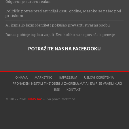
Odgovor je surovo realan
Politički potres pred Mundijal 2030. godine, Maroko se našao pod
pritiskom
AI izmislio lažni identitet i pokušao prevariti stvarnu osobu
Danas počinje isplata za juli: Evo koliko su se povećale penzije
POTRAŽITE NAS NA FACEBOOKU
O NAMA
MARKETING
IMPRESSUM
USLOVI KORIŠTENJA
PRONAĐENI NESTALI TINEJDŽERI U ZAGREBU: MAJA I EMIR SE VRATILI KUĆI
RSS
KONTAKT
© 2012 - 2020 "
NMS.ba
" - Sva prava zadržana.