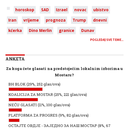
horoskop
SAD
Izrael
novac
ubistvo
Iran
vrijeme
prognoza
Trump
dnevni
kćerka
Dino Merlin
granice
Dunav
POGLEDAJ SVE TEME…
ANKETA
Za koga ćete glasati na predstojećim lokalnim izborima u
Mostaru?
BH BLOK
(29%, 252 glas/ova)
KOALICIJA ZA MOSTAR
(25%, 221 glas/ova)
NEĆU GLASATI
(11%, 100 glas/ova)
PLATFORMA ZA PROGRES
(9%, 82 glas/ova)
ОСТАЈТЕ ОВДЈЕ - ЗАЈЕДНО ЗА НАШ МОСТАР
(8%, 67