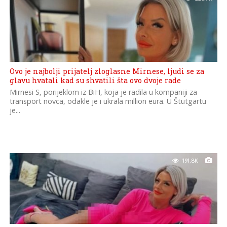
Ovo je najbolji prijatelj zloglasne Mirnese, ljudi se za
glavu hvatali kad su shvatili šta ovo dvoje rade
Mirnesi S, porijeklom iz BiH, koja je radila u kompaniji za
transport novca, odakle je i ukrala million eura. U Štutgartu
je...
191.8K