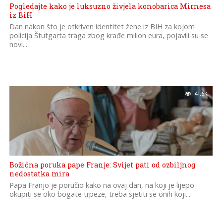
Pogledajte kako je luksuzno živjela konobarica Mirnesa
iz BiH
Dan nakon što je otkriven identitet žene iz BIH za kojom
policija Štutgarta traga zbog krađe milion eura, pojavili su se
novi...
41.6K
Božićna poruka pape Franje: Svijet pati od ozbiljnog
nedostatka mira
Papa Franjo je poručio kako na ovaj dan, na koji je lijepo
okupiti se oko bogate trpeze, treba sjetiti se onih koji...