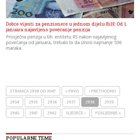
Dobre vijesti za penzionere u jednom dijelu BiH: Od 1.
januara najavljeno povećanje penzija
Prosječna penzija u bh. entitetu RS nakon najavljenog
povećanja od januara, trebalo bi da iznosi najmanje 536
maraka.
STRANICA 2938 OD 3047
« PRVO
‹ PRETHODNO
2934
2935
2936
2937
2938
2939
2940
2941
2942
SLJEDEĆE ›
POSLJEDNJE »
POPULARNE TEME