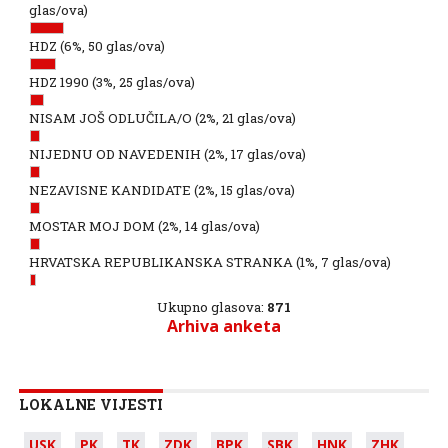
glas/ova)
HDZ
(6%, 50 glas/ova)
HDZ 1990
(3%, 25 glas/ova)
NISAM JOŠ ODLUČILA/O
(2%, 21 glas/ova)
NIJEDNU OD NAVEDENIH
(2%, 17 glas/ova)
NEZAVISNE KANDIDATE
(2%, 15 glas/ova)
MOSTAR MOJ DOM
(2%, 14 glas/ova)
HRVATSKA REPUBLIKANSKA STRANKA
(1%, 7 glas/ova)
Ukupno glasova:
871
Arhiva anketa
LOKALNE VIJESTI
USK
PK
TK
ZDK
BPK
SBK
HNK
ZHK