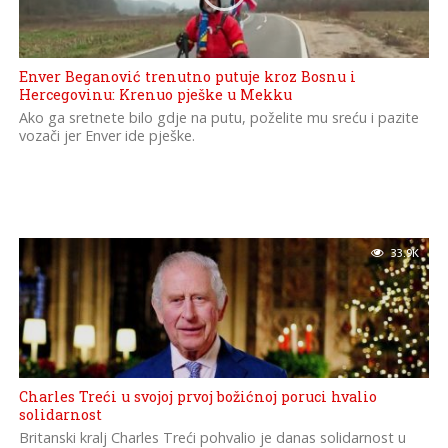
Enver Beganović trenutno putuje kroz Bosnu i
Hercegovinu: Krenuo pješke u Mekku
Ako ga sretnete bilo gdje na putu, poželite mu sreću i pazite
vozači jer Enver ide pješke.
33.9K
Charles Treći u svojoj prvoj božićnoj poruci hvalio
solidarnost
Britanski kralj Charles Treći pohvalio je danas solidarnost u