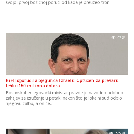
svojoj prvoj božićnoj poruci od kada je preuzeo tron.
47.5K
BiH isporučila bjegunca Izraelu: Optužen za prevaru
tešku 150 miliona dolara
Bosanskohercegovački ministar pravde je navodno odobrio
zahtjev za izručenje u petak, nakon što je lokalni sud odbio
njegovu žalbu, a on će...
226.7K