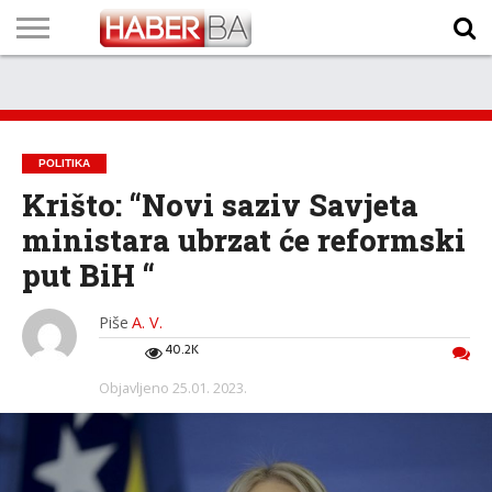
VIJESTI
BIZNIS
SPORT
SHOWBIZ
LIFESTYLE
SCI-
AUTO
ZANIMLJIVOSTI
FOTO
VIDEO
TV
VREMENSKA
STANJE NA
KURSNA
O
MARKETING
IMPRESSUM
KONTAKT
TECH
PROGRAM
PROGNOZA
PUTEVIMA
LISTA
NAMA
POLITIKA
Krišto: “Novi saziv Savjeta
ministara ubrzat će reformski
put BiH “
Piše
A. V.
40.2K
Objavljeno
25.01. 2023.