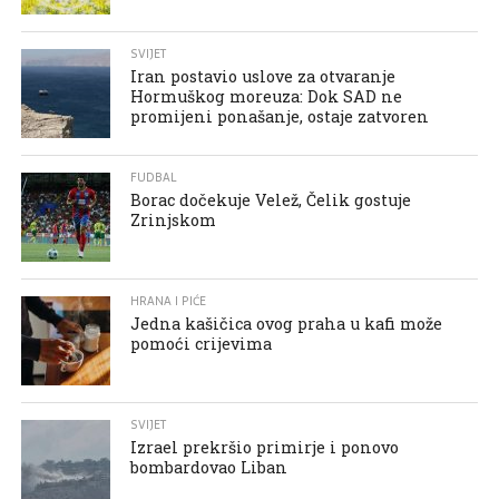
SVIJET
Iran postavio uslove za otvaranje
Hormuškog moreuza: Dok SAD ne
promijeni ponašanje, ostaje zatvoren
FUDBAL
Borac dočekuje Velež, Čelik gostuje
Zrinjskom
HRANA I PIĆE
Jedna kašičica ovog praha u kafi može
pomoći crijevima
SVIJET
Izrael prekršio primirje i ponovo
bombardovao Liban