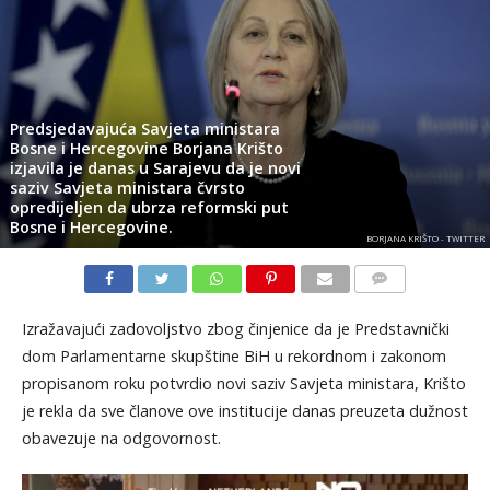
Predsjedavajuća Savjeta ministara
Bosne i Hercegovine Borjana Krišto
izjavila je danas u Sarajevu da je novi
saziv Savjeta ministara čvrsto
opredijeljen da ubrza reformski put
Bosne i Hercegovine.
BORJANA KRIŠTO - TWITTER
KOMENTARI
Izražavajući zadovoljstvo zbog činjenice da je Predstavnički
dom Parlamentarne skupštine BiH u rekordnom i zakonom
propisanom roku potvrdio novi saziv Savjeta ministara, Krišto
je rekla da sve članove ove institucije danas preuzeta dužnost
obavezuje na odgovornost.