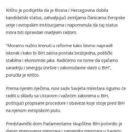
Krišto je podsjetila da je Bosna i Hercegovina dobila
kandidatski status, zahvaljujući zemljama članicama Evropske
unije i evropskim institucijama i napomenula da taj status
mora biti opravdan marljivim radom.
“Moramo nužno krenuti u reforme kako bismo napravili
iskorak i kako bi BiH zaista postala bezbjedna, politički
stabilna i ekonomski jaka. Radićemo na tome da ojačamo
saradnju i sinergiju izvršne i zakonodavne vlasti u BiH”,
poručila je Krišto.
Prema njenim riječima, novi saziv Savjeta ministara sigurno će
raditi u skladu sa Ustavom i važećim zakonima u BiH,
poštujući propisane procedure i obaveze koje stoje pred BiH
na njenom evropskom putu.
Predstavnički dom Parlamentarne skupštine BiH potvrdio je
danas imenovanja ministara i zamjenika ministara u Savjetu