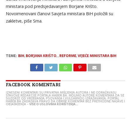
ministara pod predsjedavanjem Borjane Krišto.
Novoimenovani članovi Savjeta ministara BiH položili su
zakletve, piše Srna.
TEME:
BIH
,
BORJANA KRIŠTO
,
,
REFORME
,
VIJEĆE MINISTARA BIH
FACEBOOK KOMENTARI
IZNESENI KOMENTARI SU PRIVATNA MIŠLJENJA AUTORA I NE ODRAŽAVAJU
STAVOVE REDAKCIJE PORTALA HABER.BA. MOLIMO AUTORE KOMENTARA DA SE
SUZDRŽE OD VRIJEĐANJA, PSOVANJA I VULGARNOG IZRAŽAVANJA. PORTAL
HABER.BA ZADRŽAVA PRAVO DA OBRIŠE KOMENTAR BEZ PRETHODNE NAJAVE I
OBJAŠNJENJA -
VIŠE O USLOVIMA KORIŠTENJA...