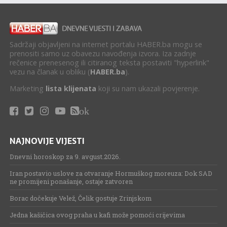
Sadržaji objavljeni na internet portalu HABER.ba mogu se
prenositi samo uz obavezu navođenja izvora. Iza zadnje
rečenice prenesenog ili citiranog teksta postaviti "hyperlink"
vezu na članak u obliku (
HABER.ba
).
Marketing
lista klijenata
koji su nam ukazali povjerenje.
ok
NAJNOVIJE VIJESTI
Dnevni horoskop za 9. avgust.2026.
Iran postavio uslove za otvaranje Hormuškog moreuza: Dok SAD
ne promijeni ponašanje, ostaje zatvoren
Borac dočekuje Velež, Čelik gostuje Zrinjskom
Jedna kašičica ovog praha u kafi može pomoći crijevima