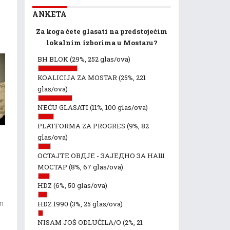
ANKETA
Za koga ćete glasati na predstojećim
lokalnim izborima u Mostaru?
BH BLOK
(29%, 252 glas/ova)
KOALICIJA ZA MOSTAR
(25%, 221
glas/ova)
NEĆU GLASATI
(11%, 100 glas/ova)
PLATFORMA ZA PROGRES
(9%, 82
glas/ova)
ОСТАЈТЕ ОВДЈЕ - ЗАЈЕДНО ЗА НАШ
МОСТАР
(8%, 67 glas/ova)
HDZ
(6%, 50 glas/ova)
in
HDZ 1990
(3%, 25 glas/ova)
NISAM JOŠ ODLUČILA/O
(2%, 21