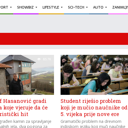
PORT
SHOWBIZ
LIFESTYLE
SCI-TECH
AUTO
ZANIMLJ
85.7K
40.3K
f Hasanović gradi
Student riješio problem
a koje vjeruje da će
koji je mučio naučnike od
uristički hit
5. vijeka prije nove ere
zgrađen kamin za spravljanje
Gramatički problem na drevnom
nalnih jela, dva pogona za
indijskom jeziku koji muči naučnike