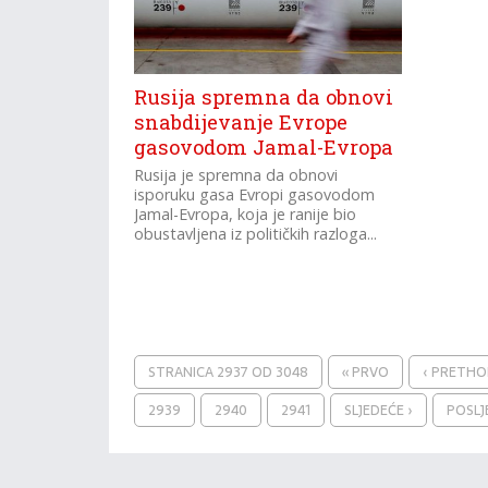
Rusija spremna da obnovi
snabdijevanje Evrope
gasovodom Jamal-Evropa
Rusija je spremna da obnovi
isporuku gasa Evropi gasovodom
Jamal-Evropa, koja je ranije bio
obustavljena iz političkih razloga...
STRANICA 2937 OD 3048
« PRVO
‹ PRETH
2939
2940
2941
SLJEDEĆE ›
POSLJ