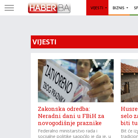
VIJESTI
BIZNIS
S
VIJESTI
43.1K
Zakonska odredba:
Husre
Neradni dani u FBiH za
selo z
novogodišnje praznike
biti t
Federalno ministarstvo rada i
Bit će i
socijalne politike saopćilo je da je, u
tradicio