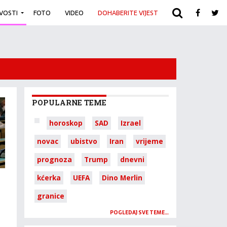
IVOSTI
FOTO
VIDEO
DOHABERITE VIJEST
ARHIVA
POPULARNE TEME
horoskop
SAD
Izrael
novac
ubistvo
Iran
vrijeme
prognoza
Trump
dnevni
kćerka
UEFA
Dino Merlin
granice
POGLEDAJ SVE TEME…