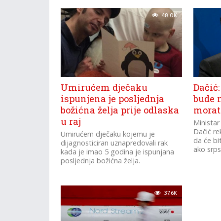
48.0K
Umirućem dječaku
Dačić:
ispunjena je posljednja
bude 
božićna želja prije odlaska
morat
u raj
Ministar
Dačić rek
Umirućem dječaku kojemu je
da će bi
dijagnosticiran uznapredovali rak
ako srpsk
kada je imao 5 godina je ispunjana
posljednja božićna želja.
37.6K