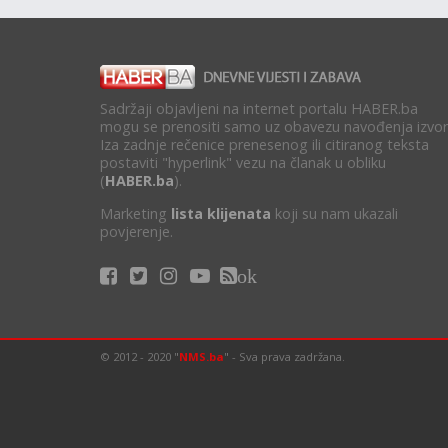
Sadržaji objavljeni na internet portalu HABER.ba
mogu se prenositi samo uz obavezu navođenja izvor
Iza zadnje rečenice prenesenog ili citiranog teksta
postaviti "hyperlink" vezu na članak u obliku
(
HABER.ba
).
Marketing
lista klijenata
koji su nam ukazali
povjerenje.
ok
© 2012 - 2020 "
NMS.ba
" - Sva prava zadržana.