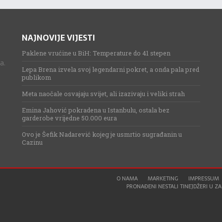
NAJNOVIJE VIJESTI
Paklene vrućine u BiH: Temperature do 41 stepen
a.
Lepa Brena izvela svoj legendarni pokret, a onda pala pred
publikom
Meta naočale osvajaju svijet, ali izazivaju i veliki strah
Emina Jahović pokradena u Istanbulu, ostala bez
garderobe vrijedne 50.000 eura
Ovo je Šefik Nadarević kojeg je usmrtio sugrađanin u
Cazinu
O NAMA
MARKETING
IMPRESSUM
PRONAĐENI NESTALI TINEJDŽERI U ZAG