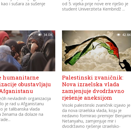
 kao i sušara za sušenje
od 5. vijeka prije nove ere riješio je
student Univerziteta Kembridž ...
34.0K
42.8K
e humanitarne
Palestinski zvaničnik:
zacije obustavljaju
Nova izraelska vlada
 Afganistanu
zamjenjuje dvodržavno
rješenje aneksijom
ćih nevladinih organizacija
lo je rad u Afganistanu
Visoki palestinski zvaničnik izjavio je
o je talibanska vlada
da nova izraelska vlada, koju je
a ženama da dolaze na
nedavno formirao premijer Benjam
ade...
Netanyahu, zamjenjuje mir i
dvodržavno rješenje izraelsko-