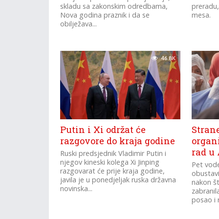
skladu sa zakonskim odredbama,
preradu,
Nova godina praznik i da se
mesa.
obilježava...
46.8K
Putin i Xi održat će
Stran
razgovore do kraja godine
organi
rad u
Ruski predsjednik Vladimir Putin i
njegov kineski kolega Xi Jinping
Pet vode
razgovarat će prije kraja godine,
obustavi
javila je u ponedjeljak ruska državna
nakon št
novinska...
zabranil
posao i r