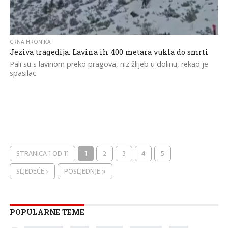
CRNA HRONIKA
Jeziva tragedija: Lavina ih 400 metara vukla do smrti
Pali su s lavinom preko pragova, niz žlijeb u dolinu, rekao je
spasilac
STRANICA 1 OD 11
1
2
3
4
5
SLJEDEĆE ›
POSLJEDNJE »
POPULARNE TEME