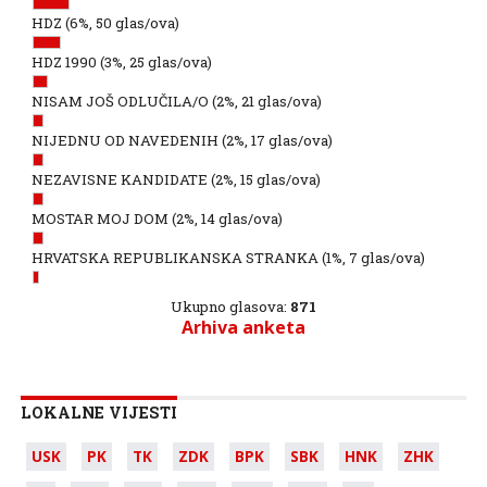
HDZ
(6%, 50 glas/ova)
HDZ 1990
(3%, 25 glas/ova)
NISAM JOŠ ODLUČILA/O
(2%, 21 glas/ova)
NIJEDNU OD NAVEDENIH
(2%, 17 glas/ova)
NEZAVISNE KANDIDATE
(2%, 15 glas/ova)
MOSTAR MOJ DOM
(2%, 14 glas/ova)
HRVATSKA REPUBLIKANSKA STRANKA
(1%, 7 glas/ova)
Ukupno glasova:
871
Arhiva anketa
LOKALNE VIJESTI
USK
PK
TK
ZDK
BPK
SBK
HNK
ZHK