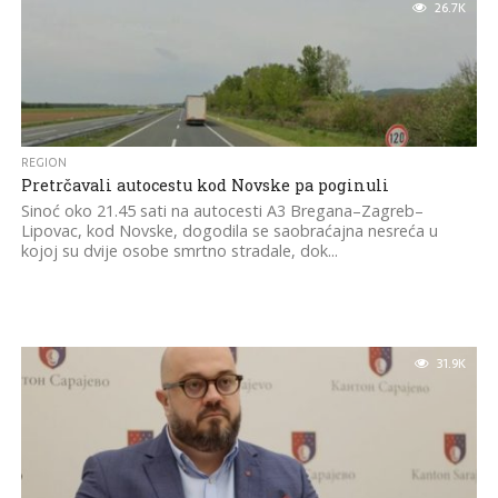
26.7K
REGION
Pretrčavali autocestu kod Novske pa poginuli
Sinoć oko 21.45 sati na autocesti A3 Bregana–Zagreb–
Lipovac, kod Novske, dogodila se saobraćajna nesreća u
kojoj su dvije osobe smrtno stradale, dok...
31.9K