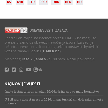
KS
K10
TFR
SZR
DBR
BLR
BD
Sadržaji objavljeni na internet portalu HABER.ba mogu se
prenositi samo uz obavezu navođenja izvora. Iza zadnje
rečenice prenesenog ili citiranog teksta postaviti "hyperlink"
vezu na članak u obliku (
HABER.ba
).
Marketing
lista klijenata
koji su nam ukazali povjerenje.
ok
NAJNOVIJE VIJESTI
Imate li stari telefon u ladici: Možda držite pravo malo bogatstvo
U BiH u prvih šest mjeseci 2026. manje turističkih dolazaka, ali više
noćenja