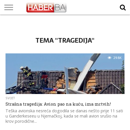
VIJESTI
BIZNIS
SPORT
SHOWBIZ
LIFESTYLE
SCI-
AUTO
ZANIMLJIVOSTI
FOTO
VIDEO
TV
VREMENSKA
STANJE NA
KURSNA
O
MARKETING
IMPRESSUM
KONTAKT
TECH
PROGRAM
PROGNOZA
PUTEVIMA
LISTA
NAMA
TEMA "TRAGEDIJA"
29.8K
SVIJET
Strašna tragedija: Avion pao na kuću, ima mrtvih!
Teška avionska nesreća dogodila se danas nešto prije 11 sati
u Ganderkeseeu u Njemačkoj, kada se mali avion srušio na
krov porodične...