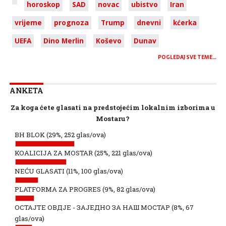
horoskop
SAD
novac
ubistvo
Iran
vrijeme
prognoza
Trump
dnevni
kćerka
UEFA
Dino Merlin
Koševo
Dunav
POGLEDAJ SVE TEME…
ANKETA
Za koga ćete glasati na predstojećim lokalnim izborima u
Mostaru?
BH BLOK
(29%, 252 glas/ova)
KOALICIJA ZA MOSTAR
(25%, 221 glas/ova)
NEĆU GLASATI
(11%, 100 glas/ova)
PLATFORMA ZA PROGRES
(9%, 82 glas/ova)
ОСТАЈТЕ ОВДЈЕ - ЗАЈЕДНО ЗА НАШ МОСТАР
(8%, 67
glas/ova)