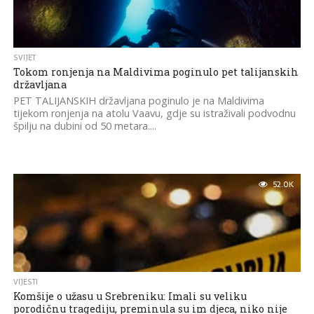
SVIJET
Tokom ronjenja na Maldivima poginulo pet talijanskih
državljana
PET TALIJANSKIH državljana poginulo je na Maldivima
tijekom ronjenja na atolu Vaavu, gdje su istraživali podvodnu
špilju na dubini od 50 metara....
52.0K
VIJESTI
Komšije o užasu u Srebreniku: Imali su veliku
porodičnu tragediju, preminula su im djeca, niko nije