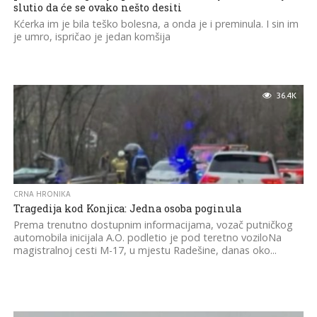
slutio da će se ovako nešto desiti
Kćerka im je bila teško bolesna, a onda je i preminula. I sin im
je umro, ispričao je jedan komšija
36.4K
CRNA HRONIKA
Tragedija kod Konjica: Jedna osoba poginula
Prema trenutno dostupnim informacijama, vozač putničkog
automobila inicijala A.O. podletio je pod teretno voziloNa
magistralnoj cesti M-17, u mjestu Radešine, danas oko...