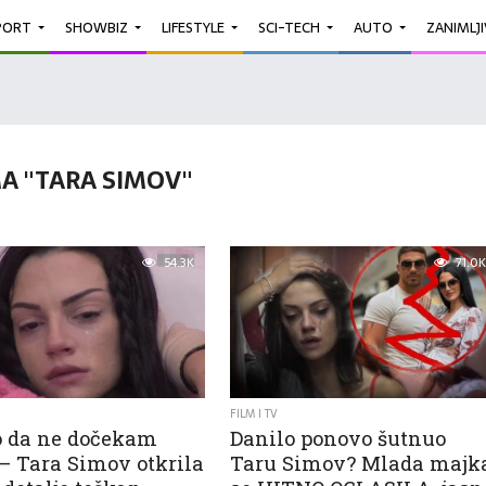
PORT
SHOWBIZ
LIFESTYLE
SCI-TECH
AUTO
ZANIMLJ
A "TARA SIMOV"
54.3K
71.0K
FILM I TV
 da ne dočekam
Danilo ponovo šutnuo
 – Tara Simov otkrila
Taru Simov? Mlada majk