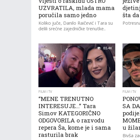
vijesti o raskidu OŠTRO
jezive
UZVRATILA, mlada mama
djeti
poručila samo jedno
šta da
Koliko juče, Danilo Raičević i Tara su
Potresna
delili srećne zajedničke trenutke..
85.4K
FILM I TV
FILM I TV
“MENE TRENUTNO
PONO
INTERESUJE…” Tara
SA DA
Simov KATEGORIČNO
podij
ODGOVORILA o razvodu
MOMEN
repera Ša, kome je i sama
u žil
rasturila brak
Bivša za