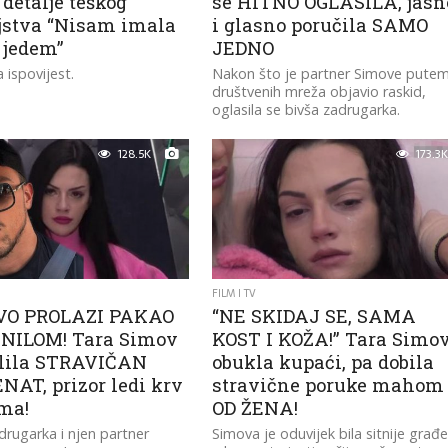
 detalje teškog
se HITNO OGLASILA, jasn
njstva “Nisam imala
i glasno poručila SAMO
 jedem”
JEDNO
 ispovijest.
Nakon što je partner Simove pute
društvenih mreža objavio raskid,
oglasila se bivša zadrugarka.
128.5K
173.3K
FILM I TV
VO PROLAZI PAKAO
“NE SKIDAJ SE, SAMA
NILOM! Tara Simov
KOST I KOŽA!” Tara Simo
elila STRAVIČAN
obukla kupaći, pa dobila
AT, prizor ledi krv
stravične poruke mahom
ama!
OD ŽENA!
drugarka i njen partner
Simova je oduvijek bila sitnije građe