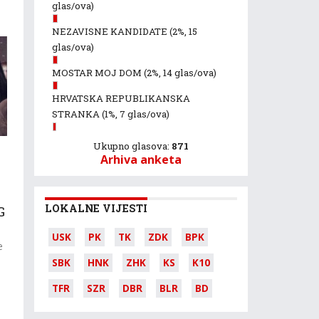
glas/ova)
NEZAVISNE KANDIDATE
(2%, 15
glas/ova)
MOSTAR MOJ DOM
(2%, 14 glas/ova)
HRVATSKA REPUBLIKANSKA
STRANKA
(1%, 7 glas/ova)
Ukupno glasova:
871
Arhiva anketa
LOKALNE VIJESTI
G
USK
PK
TK
ZDK
BPK
e
SBK
HNK
ZHK
KS
K10
TFR
SZR
DBR
BLR
BD