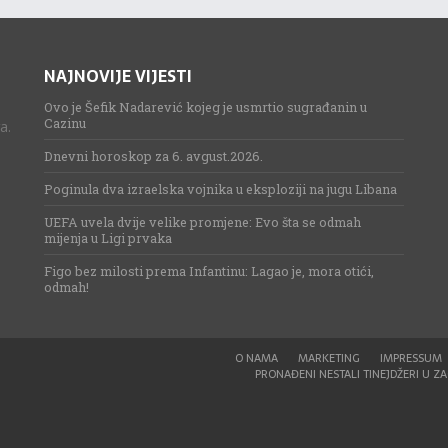
NAJNOVIJE VIJESTI
Ovo je Šefik Nadarević kojeg je usmrtio sugrađanin u
Cazinu
a.
Dnevni horoskop za 6. avgust.2026.
Poginula dva izraelska vojnika u eksploziji na jugu Libana
UEFA uvela dvije velike promjene: Evo šta se odmah
mijenja u Ligi prvaka
Figo bez milosti prema Infantinu: Lagao je, mora otići,
odmah!
O NAMA
MARKETING
IMPRESSUM
PRONAĐENI NESTALI TINEJDŽERI U ZAG