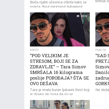
krenuli 
Bivša rijaliti učesnica otkrila kako se
osjeća zbog njegovog ljubavnog
brodoloma!
45.1K
VIJESTI
FILM I TV
“POD VELIKIM JE
“SAD 
STRESOM, BOJI SE ZA
PRETJ
ZDRAVLJE” – Tara Simov
Simov
SMRŠALA 16 kilograma
Danil
poslije POROĐAJA? ŠTA SE
zadru
OVO DEŠAVA
GORK
Tara je imala buran ljubavni život koji
Ne skida
je doveo do toga da joj se
zdravstveno stanje pogorša.
55.6K