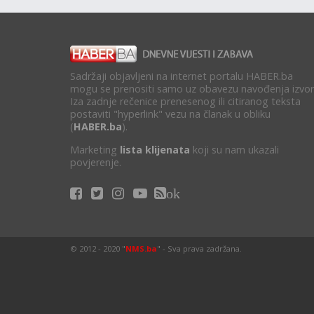
Sadržaji objavljeni na internet portalu HABER.ba
mogu se prenositi samo uz obavezu navođenja izvor
Iza zadnje rečenice prenesenog ili citiranog teksta
postaviti "hyperlink" vezu na članak u obliku
(
HABER.ba
).
Marketing
lista klijenata
koji su nam ukazali
povjerenje.
ok
© 2012 - 2020 "
NMS.ba
" - Sva prava zadržana.