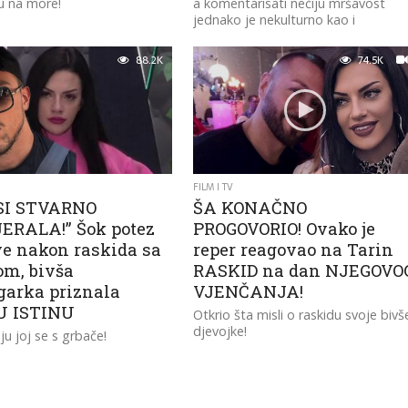
su na more!
a komentarisati nečiju mršavost
jednako je nekulturno kao i
komentarisanje gojazne osobe.
88.2K
74.5K
FILM I TV
SI STVARNO
ŠA KONAČNO
ERALA!” Šok potez
PROGOVORIO! Ovako je
e nakon raskida sa
reper reagovao na Tarin
om, bivša
RASKID na dan NJEGOVO
garka priznala
VJENČANJA!
U ISTINU
Otkrio šta misli o raskidu svoje bivš
djevojke!
ju joj se s grbače!