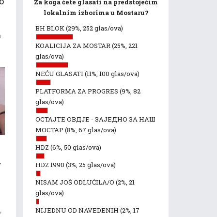
o
Za koga ćete glasati na predstojećim
lokalnim izborima u Mostaru?
BH BLOK
(29%, 252 glas/ova)
m
KOALICIJA ZA MOSTAR
(25%, 221
glas/ova)
NEĆU GLASATI
(11%, 100 glas/ova)
PLATFORMA ZA PROGRES
(9%, 82
glas/ova)
ОСТАЈТЕ ОВДЈЕ - ЗАЈЕДНО ЗА НАШ
МОСТАР
(8%, 67 glas/ova)
HDZ
(6%, 50 glas/ova)
v
HDZ 1990
(3%, 25 glas/ova)
NISAM JOŠ ODLUČILA/O
(2%, 21
glas/ova)
,
NIJEDNU OD NAVEDENIH
(2%, 17