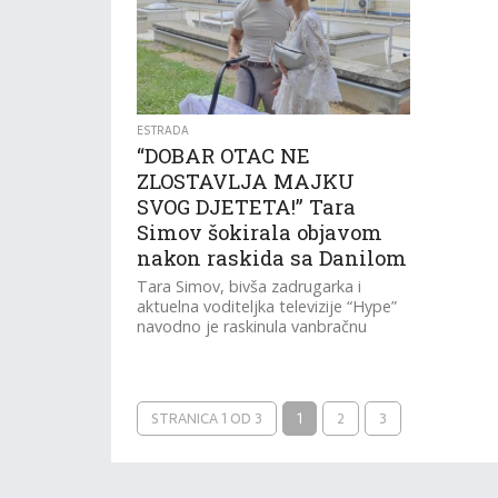
ESTRADA
“DOBAR OTAC NE
ZLOSTAVLJA MAJKU
SVOG DJETETA!” Tara
Simov šokirala objavom
nakon raskida sa Danilom
Tara Simov, bivša zadrugarka i
aktuelna voditeljka televizije “Hype”
navodno je raskinula vanbračnu
zajednicu sa partnerom Danilom
Raičevićem nakon što se porodila...
STRANICA 1 OD 3
1
2
3