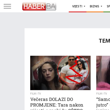
VIJESTI
BIZNIS
S
TEM
78.3K
FILM I TV
FILM I TV
Večeras DOLAZI DO
“Samo
PROMJENE: Tara nakon
jutro”