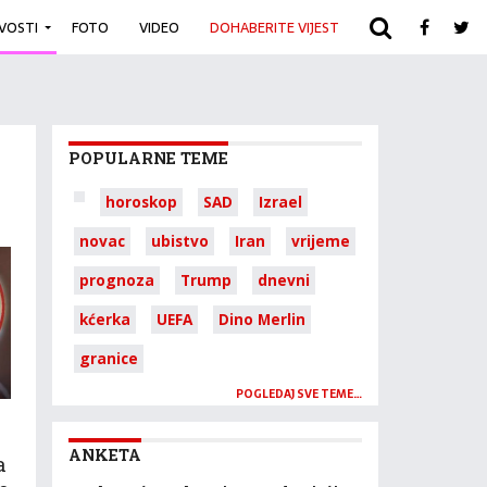
IVOSTI
FOTO
VIDEO
DOHABERITE VIJEST
ARHIVA
POPULARNE TEME
horoskop
SAD
Izrael
novac
ubistvo
Iran
vrijeme
prognoza
Trump
dnevni
kćerka
UEFA
Dino Merlin
granice
POGLEDAJ SVE TEME…
ANKETA
a