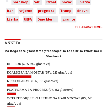
horoskop
SAD
Izrael
novac
ubistvo
Iran
vrijeme
prognoza
Trump
dnevni
kćerka
UEFA
Dino Merlin
granice
POGLEDAJ SVE TEME…
ANKETA
Za koga ćete glasati na predstojećim lokalnim izborima u
Mostaru?
BH BLOK
(29%, 252 glas/ova)
KOALICIJA ZA MOSTAR
(25%, 221 glas/ova)
NEĆU GLASATI
(11%, 100 glas/ova)
PLATFORMA ZA PROGRES
(9%, 82 glas/ova)
ОСТАЈТЕ ОВДЈЕ - ЗАЈЕДНО ЗА НАШ МОСТАР
(8%, 67
glas/ova)