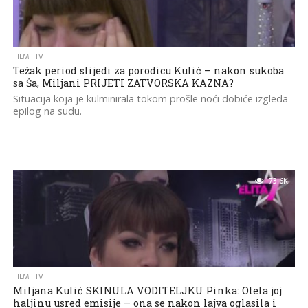
FILM I TV
Težak period slijedi za porodicu Kulić – nakon sukoba
sa Ša, Miljani PRIJETI ZATVORSKA KAZNA?
Situacija koja je kulminirala tokom prošle noći dobiće izgleda
epilog na sudu.
73.6K
FILM I TV
Miljana Kulić SKINULA VODITELJKU Pinka: Otela joj
haljinu usred emisije – ona se nakon lajva oglasila i