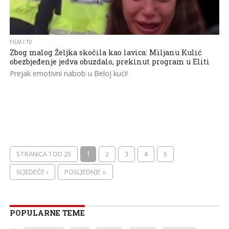
FILM I TV
Zbog malog Željka skočila kao lavica: Miljanu Kulić
obezbjeđenje jedva obuzdalo, prekinut program u Eliti
Prejak emotivni nabob u Beloj kući!
STRANICA 1 OD 25
1
2
3
4
5
SLJEDEĆE ›
POSLJEDNJE »
POPULARNE TEME