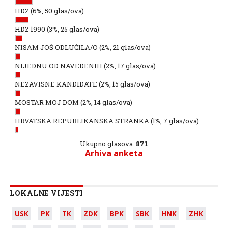
HDZ
(6%, 50 glas/ova)
HDZ 1990
(3%, 25 glas/ova)
NISAM JOŠ ODLUČILA/O
(2%, 21 glas/ova)
NIJEDNU OD NAVEDENIH
(2%, 17 glas/ova)
NEZAVISNE KANDIDATE
(2%, 15 glas/ova)
MOSTAR MOJ DOM
(2%, 14 glas/ova)
HRVATSKA REPUBLIKANSKA STRANKA
(1%, 7 glas/ova)
Ukupno glasova:
871
Arhiva anketa
LOKALNE VIJESTI
USK
PK
TK
ZDK
BPK
SBK
HNK
ZHK