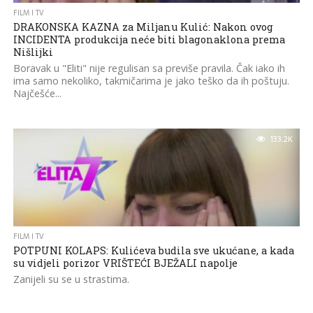
FILM I TV
DRAKONSKA KAZNA za Miljanu Kulić: Nakon ovog
INCIDENTA produkcija neće biti blagonaklona prema
Nišlijki
Boravak u "Eliti" nije regulisan sa previše pravila. Čak iako ih
ima samo nekoliko, takmičarima je jako teško da ih poštuju.
Najčešće...
133.2K
FILM I TV
POTPUNI KOLAPS: Kulićeva budila sve ukućane, a kada
su vidjeli porizor VRIŠTEĆI BJEŽALI napolje
Zanijeli su se u strastima.