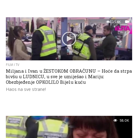
35.4K
FILM I TV
Miljana i Ivan u ŽESTOKOM OBRAČUNU – Hoće da strpa
bivšu u LUDNICU, u sve je umiješao i Mariju:
Obezbjeđenje OPKOLILO Bijelu kuću
Haos na sve strane!
58.0K