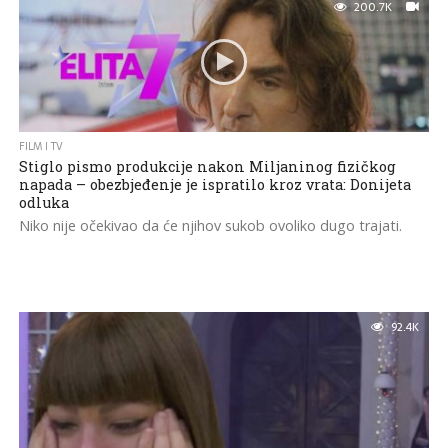
200.7K
FILM I TV
Stiglo pismo produkcije nakon Miljaninog fizičkog
napada – obezbjeđenje je ispratilo kroz vrata: Donijeta
odluka
Niko nije očekivao da će njihov sukob ovoliko dugo trajati.
92.4K