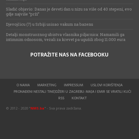
Sladić objavio: Danas je deveti dan u nizu sa više od 40 stepeni, evo
gdje najviše “prži”
Djevojčicu (7) u Srbiji usisao vakum na bazenu
Detalji monstruoznog ubistva vlasnika piljarnica: Namamili ga
intimnim odnosom, vezali za krevet pa ugušili zbog 11.000 eura
POTRAŽITE NAS NA FACEBOOKU
O NAMA
MARKETING
IMPRESSUM
USLOVI KORIŠTENJA
PRONAĐENI NESTALI TINEJDŽERI U ZAGREBU: MAJA I EMIR SE VRATILI KUĆI
RSS
KONTAKT
© 2012 - 2020 "
NMS.ba
" - Sva prava zadržana.