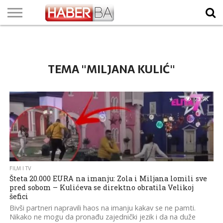
VIJESTI
BIZNIS
SPORT
SHOWBIZ
LIFESTYLE
SCI-
AUTO
ZANIMLJIVOSTI
FOTO
VIDEO
TV
VREMENSKA
STANJE NA
KURSNA
O
MARKETING
IMPRESSUM
KONTAKT
TECH
PROGRAM
PROGNOZA
PUTEVIMA
LISTA
NAMA
TEMA "MILJANA KULIĆ"
73.9K
FILM I TV
Šteta 20.000 EURA na imanju: Zola i Miljana lomili sve
pred sobom – Kulićeva se direktno obratila Velikoj
šefici
Bivši partneri napravili haos na imanju kakav se ne pamti.
Nikako ne mogu da pronađu zajednički jezik i da na duže