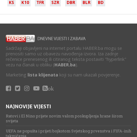
KS
K10
TFR
SZR
DBR
BLR
BD
Sadržaji objavljeni na internet portalu HABER.ba mogu se
prenositi samo uz obavezu navođenja izvora. Iza zadnje
rečenice prenesenog ili citiranog teksta postaviti "hyperlink"
vezu na članak u obliku (
HABER.ba
).
Marketing
lista klijenata
koji su nam ukazali povjerenje.
ok
NAJNOVIJE VIJESTI
Ratovi i El Nino prijete novim valom poskupljenja hrane širom
svijeta
UEFA ne popušta i prijeti bojkotom Svjetskog prvenstva i FIFA-inih
takmičenja