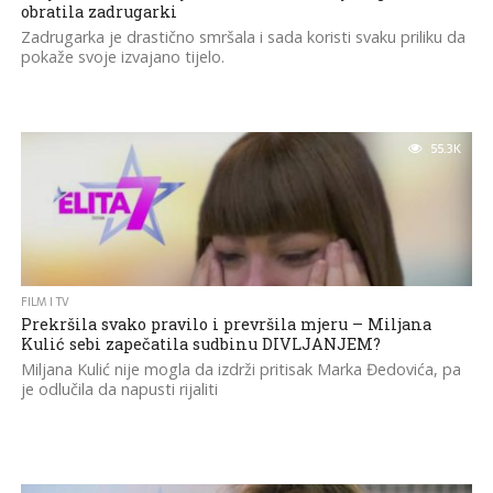
obratila zadrugarki
Zadrugarka je drastično smršala i sada koristi svaku priliku da
pokaže svoje izvajano tijelo.
55.3K
FILM I TV
Prekršila svako pravilo i prevršila mjeru – Miljana
Kulić sebi zapečatila sudbinu DIVLJANJEM?
Miljana Kulić nije mogla da izdrži pritisak Marka Đedovića, pa
je odlučila da napusti rijaliti