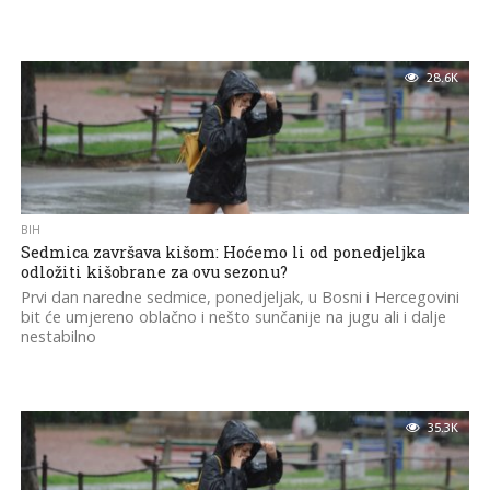
28.6K
BIH
Sedmica završava kišom: Hoćemo li od ponedjeljka
odložiti kišobrane za ovu sezonu?
Prvi dan naredne sedmice, ponedjeljak, u Bosni i Hercegovini
bit će umjereno oblačno i nešto sunčanije na jugu ali i dalje
nestabilno
35.3K