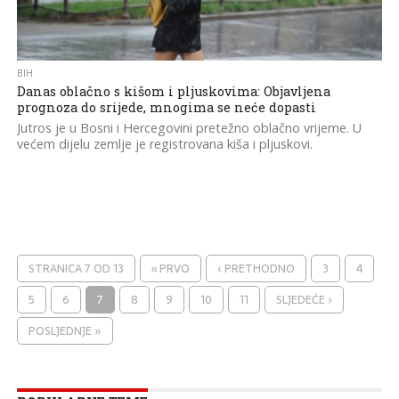
BIH
Danas oblačno s kišom i pljuskovima: Objavljena
prognoza do srijede, mnogima se neće dopasti
Jutros je u Bosni i Hercegovini pretežno oblačno vrijeme. U
većem dijelu zemlje je registrovana kiša i pljuskovi.
STRANICA 7 OD 13
« PRVO
‹ PRETHODNO
3
4
5
6
7
8
9
10
11
SLJEDEĆE ›
POSLJEDNJE »