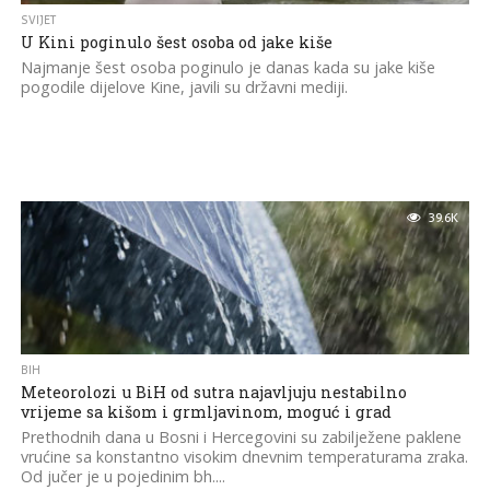
SVIJET
U Kini poginulo šest osoba od jake kiše
Najmanje šest osoba poginulo je danas kada su jake kiše
pogodile dijelove Kine, javili su državni mediji.
39.6K
BIH
Meteorolozi u BiH od sutra najavljuju nestabilno
vrijeme sa kišom i grmljavinom, moguć i grad
Prethodnih dana u Bosni i Hercegovini su zabilježene paklene
vrućine sa konstantno visokim dnevnim temperaturama zraka.
Od jučer je u pojedinim bh....