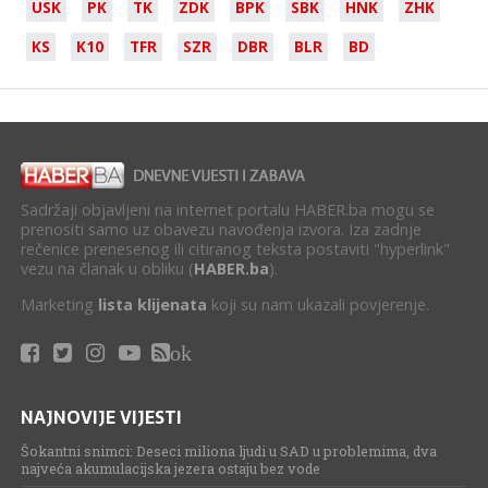
USK
PK
TK
ZDK
BPK
SBK
HNK
ZHK
KS
K10
TFR
SZR
DBR
BLR
BD
Sadržaji objavljeni na internet portalu HABER.ba mogu se
prenositi samo uz obavezu navođenja izvora. Iza zadnje
rečenice prenesenog ili citiranog teksta postaviti "hyperlink"
vezu na članak u obliku (
HABER.ba
).
Marketing
lista klijenata
koji su nam ukazali povjerenje.
ok
NAJNOVIJE VIJESTI
Šokantni snimci: Deseci miliona ljudi u SAD u problemima, dva
najveća akumulacijska jezera ostaju bez vode