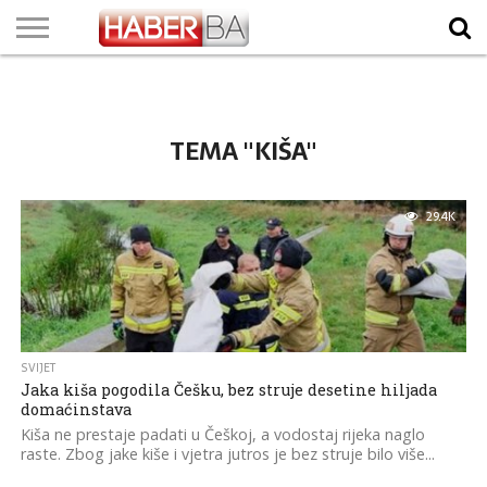
VIJESTI
BIZNIS
SPORT
SHOWBIZ
LIFESTYLE
SCI-
AUTO
ZANIMLJIVOSTI
FOTO
VIDEO
TV
VREMENSKA
STANJE NA
KURSNA
O
MARKETING
IMPRESSUM
KONTAKT
TECH
PROGRAM
PROGNOZA
PUTEVIMA
LISTA
NAMA
TEMA "KIŠA"
29.4K
SVIJET
Jaka kiša pogodila Češku, bez struje desetine hiljada
domaćinstava
Kiša ne prestaje padati u Češkoj, a vodostaj rijeka naglo
raste. Zbog jake kiše i vjetra jutros je bez struje bilo više...