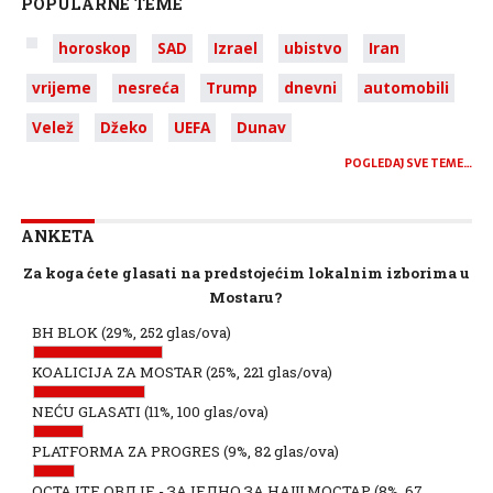
POPULARNE TEME
horoskop
SAD
Izrael
ubistvo
Iran
vrijeme
nesreća
Trump
dnevni
automobili
Velež
Džeko
UEFA
Dunav
POGLEDAJ SVE TEME…
ANKETA
Za koga ćete glasati na predstojećim lokalnim izborima u
Mostaru?
BH BLOK
(29%, 252 glas/ova)
KOALICIJA ZA MOSTAR
(25%, 221 glas/ova)
NEĆU GLASATI
(11%, 100 glas/ova)
PLATFORMA ZA PROGRES
(9%, 82 glas/ova)
ОСТАЈТЕ ОВДЈЕ - ЗАЈЕДНО ЗА НАШ МОСТАР
(8%, 67