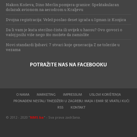
Nakon Koševa, Dino Merlin pomjera granice: Spektakularan
dolazak avionom na aerodrom u Kraljevu
Dvojna registracija: Velež poslao deset igrača u Igman iz Konjica
Da li vam je kuća sterilno čista ili uvijek u haosu? Ovo govori o
vašoj psihi više nego što možete da zamislite
Novi standardi ljubavi: 7 stvari koje generacija Z ne toleriše u
vezama
POTRAŽITE NAS NA FACEBOOKU
O NAMA
MARKETING
IMPRESSUM
USLOVI KORIŠTENJA
PRONAĐENI NESTALI TINEJDŽERI U ZAGREBU: MAJA I EMIR SE VRATILI KUĆI
RSS
KONTAKT
© 2012 - 2020 "
NMS.ba
" - Sva prava zadržana.