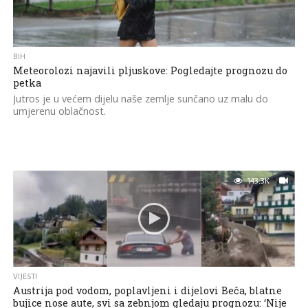
BIH
Meteorolozi najavili pljuskove: Pogledajte prognozu do
petka
Jutros je u većem dijelu naše zemlje sunčano uz malu do
umjerenu oblačnost.
143.3K
VIJESTI
Austrija pod vodom, poplavljeni i dijelovi Beča, blatne
bujice nose aute, svi sa zebnjom gledaju prognozu: ‘Nije