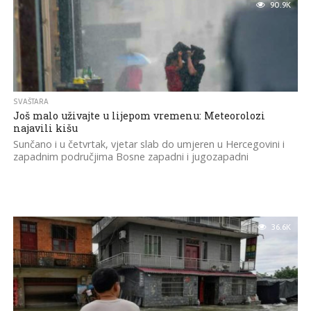
90.9K
SVAŠTARA
Još malo uživajte u lijepom vremenu: Meteorolozi
najavili kišu
Sunčano i u četvrtak, vjetar slab do umjeren u Hercegovini i
zapadnim područjima Bosne zapadni i jugozapadni
36.6K