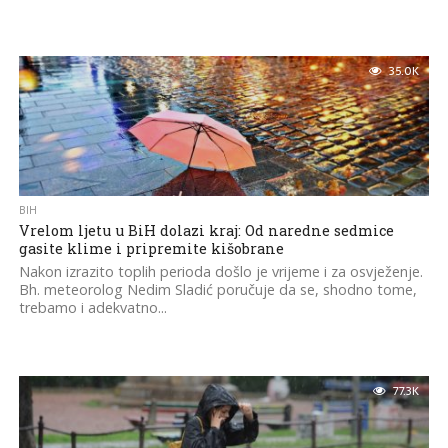
35.0K
BIH
Vrelom ljetu u BiH dolazi kraj: Od naredne sedmice
gasite klime i pripremite kišobrane
Nakon izrazito toplih perioda došlo je vrijeme i za osvježenje.
Bh. meteorolog Nedim Sladić poručuje da se, shodno tome,
trebamo i adekvatno...
77.3K