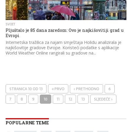
SVIJET
Pljuštalo je 85 dana zaredom: Ovo je najkišovitiji grad u
Evropi
Internetska tražilica za najam smještaja Holidu analizirala je
najkišovitije gradove Evrope. Koristeći podatke s aplikacije
World Weather Online rangirali su gradove na...
STRANICA 10 OD 13
« PRVO
‹ PRETHODNO
6
7
8
9
10
11
12
13
SLJEDEĆE ›
POPULARNE TEME