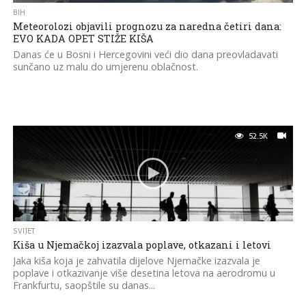
BIH
Meteorolozi objavili prognozu za naredna četiri dana:
EVO KADA OPET STIŽE KIŠA
Danas će u Bosni i Hercegovini veći dio dana preovladavati
sunčano uz malu do umjerenu oblačnost.
52.5K
SVIJET
Kiša u Njemačkoj izazvala poplave, otkazani i letovi
Јaka kiša koja je zahvatila dijelove Njemačke izazvala je
poplave i otkazivanje više desetina letova na aerodromu u
Frankfurtu, saopštile su danas...