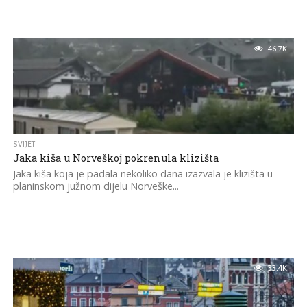
46.7K
SVIJET
Јaka kiša u Norveškoj pokrenula klizišta
Јaka kiša koja je padala nekoliko dana izazvala je klizišta u
planinskom južnom dijelu Norveške...
33.4K