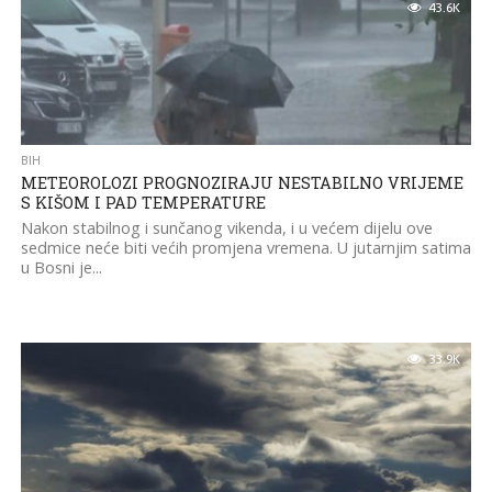
43.6K
BIH
METEOROLOZI PROGNOZIRAJU NESTABILNO VRIJEME
S KIŠOM I PAD TEMPERATURE
Nakon stabilnog i sunčanog vikenda, i u većem dijelu ove
sedmice neće biti većih promjena vremena. U jutarnjim satima
u Bosni je...
33.9K