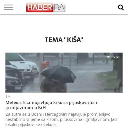
VIJESTI
BIZNIS
SPORT
SHOWBIZ
LIFESTYLE
SCI-
AUTO
ZANIMLJIVOSTI
FOTO
VIDEO
TV
VREMENSKA
STANJE NA
KURSNA
O
MARKETING
IMPRESSUM
KONTAKT
TECH
PROGRAM
PROGNOZA
PUTEVIMA
LISTA
NAMA
TEMA "KIŠA"
37.8K
BIH
Meteorolozi najavljuju kišu sa pljuskovima i
grmljavinom u BiH
Za sutra se u Bosni i Hercegovini najavljuje promjenljivo i
nestabilno vrijeme sa kišom, pljuskovima i grmljavinom. Jači
lokalni pljuskovi se očekuju...