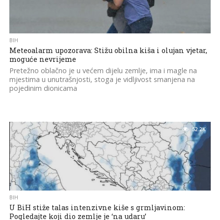
BIH
Meteoalarm upozorava: Stižu obilna kiša i olujan vjetar,
moguće nevrijeme
Pretežno oblačno je u većem dijelu zemlje, ima i magle na
mjestima u unutrašnjosti, stoga je vidljivost smanjena na
pojedinim dionicama
52.2K
BIH
U BiH stiže talas intenzivne kiše s grmljavinom:
Pogledajte koji dio zemlje je ‘na udaru’