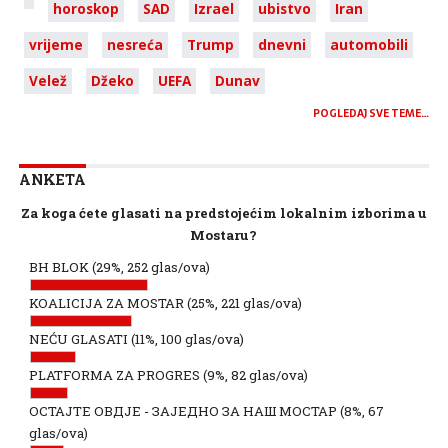
horoskop
SAD
Izrael
ubistvo
Iran
vrijeme
nesreća
Trump
dnevni
automobili
Velež
Džeko
UEFA
Dunav
POGLEDAJ SVE TEME…
ANKETA
Za koga ćete glasati na predstojećim lokalnim izborima u
Mostaru?
BH BLOK
(29%, 252 glas/ova)
KOALICIJA ZA MOSTAR
(25%, 221 glas/ova)
NEĆU GLASATI
(11%, 100 glas/ova)
PLATFORMA ZA PROGRES
(9%, 82 glas/ova)
ОСТАЈТЕ ОВДЈЕ - ЗАЈЕДНО ЗА НАШ МОСТАР
(8%, 67
glas/ova)