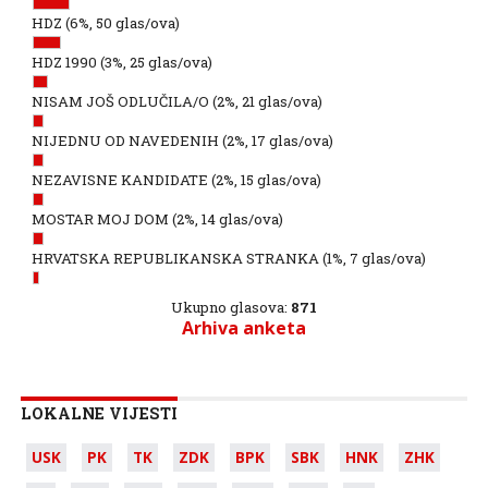
HDZ
(6%, 50 glas/ova)
HDZ 1990
(3%, 25 glas/ova)
NISAM JOŠ ODLUČILA/O
(2%, 21 glas/ova)
NIJEDNU OD NAVEDENIH
(2%, 17 glas/ova)
NEZAVISNE KANDIDATE
(2%, 15 glas/ova)
MOSTAR MOJ DOM
(2%, 14 glas/ova)
HRVATSKA REPUBLIKANSKA STRANKA
(1%, 7 glas/ova)
Ukupno glasova:
871
Arhiva anketa
LOKALNE VIJESTI
USK
PK
TK
ZDK
BPK
SBK
HNK
ZHK