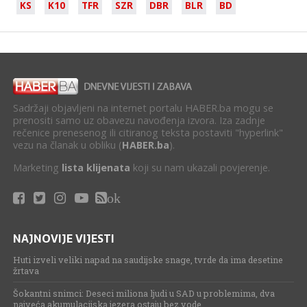
KS
K10
TFR
SZR
DBR
BLR
BD
Sadržaji objavljeni na internet portalu HABER.ba mogu se
prenositi samo uz obavezu navođenja izvora. Iza zadnje
rečenice prenesenog ili citiranog teksta postaviti "hyperlink"
vezu na članak u obliku (
HABER.ba
).
Marketing
lista klijenata
koji su nam ukazali povjerenje.
ok
NAJNOVIJE VIJESTI
Huti izveli veliki napad na saudijske snage, tvrde da ima desetine
žrtava
Šokantni snimci: Deseci miliona ljudi u SAD u problemima, dva
najveća akumulacijska jezera ostaju bez vode