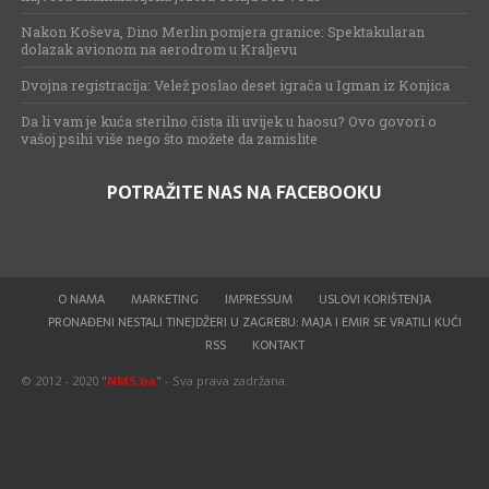
Nakon Koševa, Dino Merlin pomjera granice: Spektakularan
dolazak avionom na aerodrom u Kraljevu
Dvojna registracija: Velež poslao deset igrača u Igman iz Konjica
Da li vam je kuća sterilno čista ili uvijek u haosu? Ovo govori o
vašoj psihi više nego što možete da zamislite
POTRAŽITE NAS NA FACEBOOKU
O NAMA
MARKETING
IMPRESSUM
USLOVI KORIŠTENJA
PRONAĐENI NESTALI TINEJDŽERI U ZAGREBU: MAJA I EMIR SE VRATILI KUĆI
RSS
KONTAKT
© 2012 - 2020 "
NMS.ba
" - Sva prava zadržana.