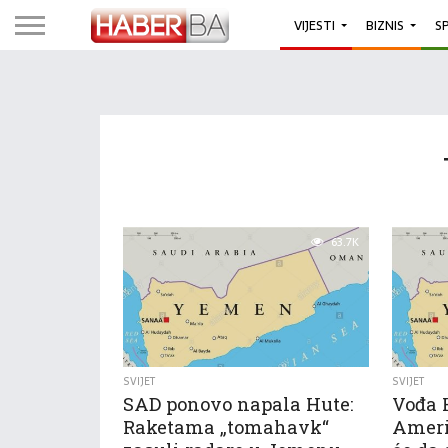
VIJESTI
BIZNIS
S
63.7K
SVIJET
SVIJET
SAD ponovo napala Hute:
Vođa H
Raketama „tomahavk“
Americ