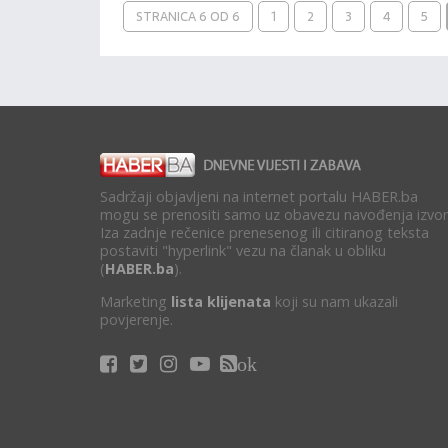
STRANICA 6 OD 6
1
2
3
4
5
Sadržaji objavljeni na internet portalu HABER.ba
mogu se prenositi samo uz obavezu navođenja izvor
Iza zadnje rečenice prenesenog ili citiranog teksta
postaviti "hyperlink" vezu na članak u obliku
(
HABER.ba
).
Marketing
lista klijenata
koji su nam ukazali
povjerenje.
ok