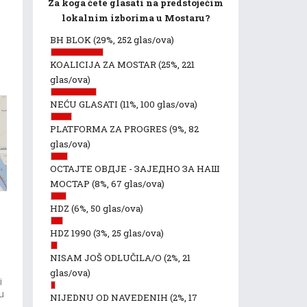
Za koga ćete glasati na predstojećim
lokalnim izborima u Mostaru?
BH BLOK
(29%, 252 glas/ova)
KOALICIJA ZA MOSTAR
(25%, 221
glas/ova)
NEĆU GLASATI
(11%, 100 glas/ova)
PLATFORMA ZA PROGRES
(9%, 82
glas/ova)
ОСТАЈТЕ ОВДЈЕ - ЗАЈЕДНО ЗА НАШ
МОСТАР
(8%, 67 glas/ova)
HDZ
(6%, 50 glas/ova)
HDZ 1990
(3%, 25 glas/ova)
NISAM JOŠ ODLUČILA/O
(2%, 21
glas/ova)
i
u
NIJEDNU OD NAVEDENIH
(2%, 17