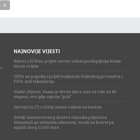
6
NAJNOVIJE VIJESTI
Ratovi i El Nino prijete novim valom poskupljenja hrane
širom svijeta
a.
UEFA ne popušta i prijeti bojkotom Svjetskog prvenstva i
FIFA-inih takmičenja
Sladić objavio: Danas je deveti dan u nizu sa više od 40
stepeni, evo gdje najviše “prži”
Djevojčicu (7) u Srbiji usisao vakum na bazenu
Detalji monstruoznog ubistva vlasnika piljarnica:
Namamili ga intimnim odnosom, vezali za krevet pa
ugušili zbog 11.000 eura