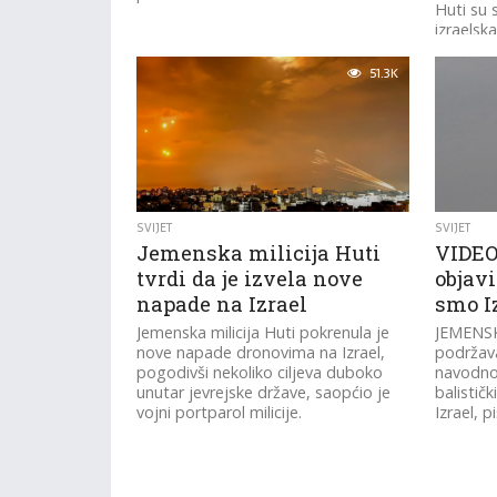
Huti su 
izraels
obale u
51.3K
SVIJET
SVIJET
Jemenska milicija Huti
VIDEO
tvrdi da je izvela nove
objav
napade na Izrael
smo I
Jemenska milicija Huti pokrenula je
JEMENSKI
nove napade dronovima na Izrael,
podržava 
pogodivši nekoliko ciljeva duboko
navodno 
unutar jevrejske države, saopćio je
balističk
vojni portparol milicije.
Izrael, 