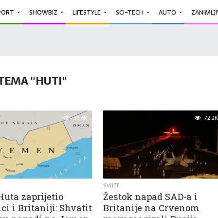
PORT
SHOWBIZ
LIFESTYLE
SCI-TECH
AUTO
ZANIMLJ
TEMA "HUTI"
56.6K
72.2K
SVIJET
uta zaprijetio
Žestok napad SAD-a i
i i Britaniji: Shvatit
Britanije na Crvenom