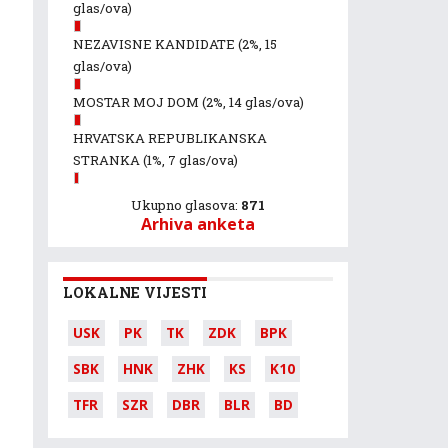
glas/ova)
NEZAVISNE KANDIDATE
(2%, 15
glas/ova)
MOSTAR MOJ DOM
(2%, 14 glas/ova)
HRVATSKA REPUBLIKANSKA
STRANKA
(1%, 7 glas/ova)
Ukupno glasova:
871
Arhiva anketa
LOKALNE VIJESTI
USK
PK
TK
ZDK
BPK
SBK
HNK
ZHK
KS
K10
TFR
SZR
DBR
BLR
BD