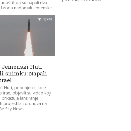
saopštili da su napali dva
ka broda nadomak jemenske
 Crvenom moru!
137.4K
 Jemenski Huti
ili snimku: Napali
zrael
 Huti, pobunjenici koje
Iran, objavili su video koji
prikazuje lansiranje
ih projektila i dronova na
piše Sky News.