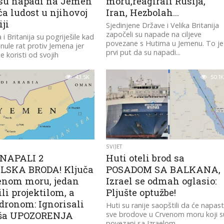
 su napadi na Jemen
moru,reagirali Rusija,
a ludost u njihovoj
Iran, Hezbolah…
iji
Sjedinjene Države i Velika Britanija
započeli su napade na ciljeve
i Britanija su pogriješile kad
povezane s Hutima u Jemenu. To je
nule rat protiv Jemena jer
prvi put da su napadi...
e koristi od svojih
ih iskustava", napisao je
43.5K
50.1K
SVIJET
NAPALI 2
Huti oteli brod sa
LSKA BRODA! Ključa
POSADOM SA BALKANA,
enom moru, jedan
Izrael se odmah oglasio:
li projektilom, a
Pljušte optužbe!
dronom: Ignorisali
Huti su ranije saopštili da će napast
ša UPOZORENJA
sve brodove u Crvenom moru koji s
povezani sa Izraelom.