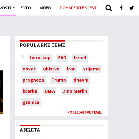
IVOSTI
FOTO
VIDEO
DOHABERITE VIJEST
ARHIVA
POPULARNE TEME
horoskop
SAD
Izrael
novac
ubistvo
Iran
vrijeme
prognoza
Trump
dnevni
kćerka
UEFA
Dino Merlin
granice
POGLEDAJ SVE TEME…
ANKETA