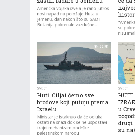
zasuli radare u Jemenu
će da
najveć
Američka vojska izvela je rano jutros
novi napad na položaje Huta u
histor
Jemenu, dan nakon što su SAD i
"Amerika 
Britanija pokrenule vazdušne...
su pokre
nisu imal
prethodn
na...
35.9K
SVIJET
SVIJET
Huti: Ciljat ćemo sve
HUTI 
brodove koji putuju prema
IZRAE
Izraelu
u Crv
pogodi
Ministar je istaknuo da će odluka
ostati na snazi dok se ne uspostavi
drugi 
trajni mehanizam podrške
su na
palestinskom narodu