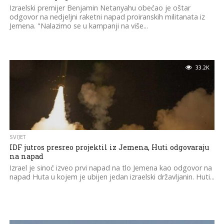
Izraelski premijer Benjamin Netanyahu obećao je oštar
odgovor na nedjeljni raketni napad proiranskih militanata iz
Jemena. "Nalazimo se u kampanji na više...
33.2K
SVIJET
IDF jutros presreo projektil iz Jemena, Huti odgovaraju
na napad
Izrael je sinoć izveo prvi napad na tlo Jemena kao odgovor na
napad Huta u kojem je ubijen jedan izraelski državljanin. Huti...