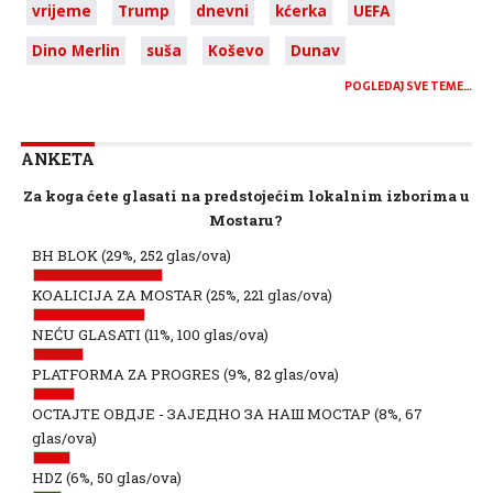
vrijeme
Trump
dnevni
kćerka
UEFA
Dino Merlin
suša
Koševo
Dunav
POGLEDAJ SVE TEME…
ANKETA
Za koga ćete glasati na predstojećim lokalnim izborima u
Mostaru?
BH BLOK
(29%, 252 glas/ova)
KOALICIJA ZA MOSTAR
(25%, 221 glas/ova)
NEĆU GLASATI
(11%, 100 glas/ova)
PLATFORMA ZA PROGRES
(9%, 82 glas/ova)
ОСТАЈТЕ ОВДЈЕ - ЗАЈЕДНО ЗА НАШ МОСТАР
(8%, 67
glas/ova)
HDZ
(6%, 50 glas/ova)