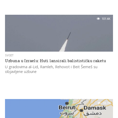
101.6K
SVIJET
Uzbuna u Izraelu: Huti lansirali balistističku raketu
U gradovima al-Lid, Ramleh, Rehovot i Beit Šemeš su
objavljene uzbune
58.7K