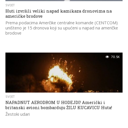
SVIJET
Huti izvršili veliki napad kamikaza dronovima na
američke brodove
Prema podacima Amerčike centralne komande (CENTCOM)
uništeno je 15 dronova koji su upućeni u napad na američke
brodove
70.5K
SVIJET
NAPADNUT AERODROM U HODEJDI! Američki i
britanski avioni bombarduju ŽILU KUCAVICU Huta!
Žestoki udari