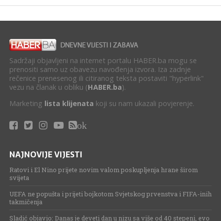
Sadržaji objavljeni na internet portalu HABER.ba mogu se
prenositi samo uz obavezu navođenja izvora. Iza zadnje
rečenice prenesenog ili citiranog teksta postaviti "hyperlink"
vezu na članak u obliku (
HABER.ba
).
Marketing
lista klijenata
koji su nam ukazali povjerenje.
ok
NAJNOVIJE VIJESTI
Ratovi i El Nino prijete novim valom poskupljenja hrane širom
svijeta
UEFA ne popušta i prijeti bojkotom Svjetskog prvenstva i FIFA-inih
takmičenja
Sladić objavio: Danas je deveti dan u nizu sa više od 40 stepeni, evo