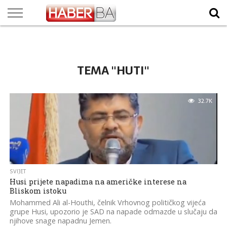
VIJESTI
BIZNIS
SPORT
SHOWBIZ
LIFESTYLE
SCI-
AUTO
ZANIMLJIVOSTI
FOTO
VIDEO
TV
VREMENSKA
STANJE NA
KURSNA
O
MARKETING
IMPRESSUM
KONTAKT
TECH
PROGRAM
PROGNOZA
PUTEVIMA
LISTA
NAMA
TEMA "HUTI"
32.7K
SVIJET
Husi prijete napadima na američke interese na
Bliskom istoku
Mohammed Ali al-Houthi, čelnik Vrhovnog političkog vijeća
grupe Husi, upozorio je SAD na napade odmazde u slučaju da
njihove snage napadnu Jemen.