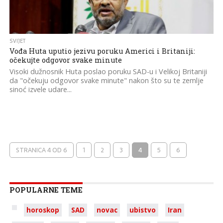
SVIJET
Vođa Huta uputio jezivu poruku Americi i Britaniji:
očekujte odgovor svake minute
Visoki dužnosnik Huta poslao poruku SAD-u i Velikoj Britaniji
da "očekuju odgovor svake minute" nakon što su te zemlje
sinoć izvele udare...
STRANICA 4 OD 6
1
2
3
4
5
6
POPULARNE TEME
horoskop
SAD
novac
ubistvo
Iran