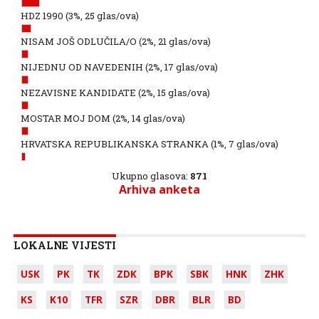
HDZ 1990
(3%, 25 glas/ova)
NISAM JOŠ ODLUČILA/O
(2%, 21 glas/ova)
NIJEDNU OD NAVEDENIH
(2%, 17 glas/ova)
NEZAVISNE KANDIDATE
(2%, 15 glas/ova)
MOSTAR MOJ DOM
(2%, 14 glas/ova)
HRVATSKA REPUBLIKANSKA STRANKA
(1%, 7 glas/ova)
Ukupno glasova:
871
Arhiva anketa
LOKALNE VIJESTI
USK
PK
TK
ZDK
BPK
SBK
HNK
ZHK
KS
K10
TFR
SZR
DBR
BLR
BD