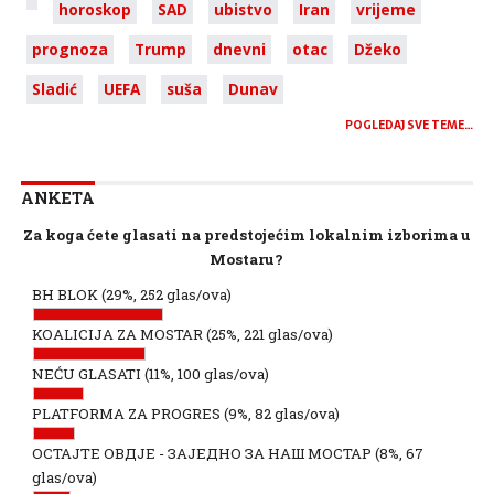
horoskop
SAD
ubistvo
Iran
vrijeme
prognoza
Trump
dnevni
otac
Džeko
Sladić
UEFA
suša
Dunav
POGLEDAJ SVE TEME…
ANKETA
Za koga ćete glasati na predstojećim lokalnim izborima u
Mostaru?
BH BLOK
(29%, 252 glas/ova)
KOALICIJA ZA MOSTAR
(25%, 221 glas/ova)
NEĆU GLASATI
(11%, 100 glas/ova)
PLATFORMA ZA PROGRES
(9%, 82 glas/ova)
ОСТАЈТЕ ОВДЈЕ - ЗАЈЕДНО ЗА НАШ МОСТАР
(8%, 67
glas/ova)