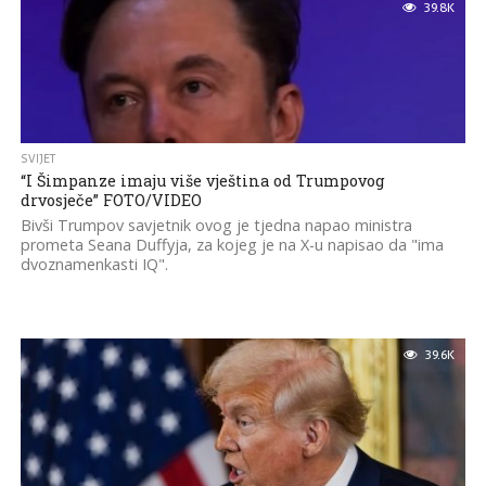
39.8K
SVIJET
“I Šimpanze imaju više vještina od Trumpovog
drvosječe” FOTO/VIDEO
Bivši Trumpov savjetnik ovog je tjedna napao ministra
prometa Seana Duffyja, za kojeg je na X-u napisao da "ima
dvoznamenkasti IQ".
39.6K