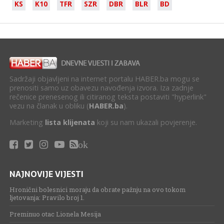
KS
K10
TFR
SZR
DBR
BLR
BD
Sadržaji objavljeni na internet portalu HABER.ba mogu se
prenositi samo uz obavezu navođenja izvora. Iza zadnje
rečenice prenesenog ili citiranog teksta postaviti "hyperlink"
vezu na članak u obliku (
HABER.ba
).
Marketing
lista klijenata
koji su nam ukazali povjerenje.
ok
NAJNOVIJE VIJESTI
Hronični bolesnici moraju da obrate pažnju na ovo tokom
ljetovanja: Pravilo broj 1.
Preminuo otac Lionela Mesija