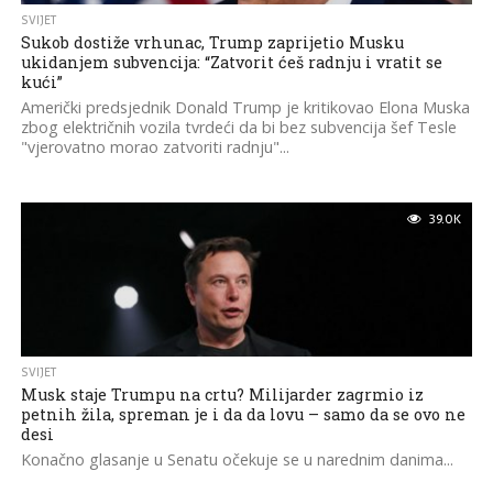
SVIJET
Sukob dostiže vrhunac, Trump zaprijetio Musku
ukidanjem subvencija: “Zatvorit ćeš radnju i vratit se
kući”
Američki predsjednik Donald Trump je kritikovao Elona Muska
zbog električnih vozila tvrdeći da bi bez subvencija šef Tesle
"vjerovatno morao zatvoriti radnju"...
39.0K
SVIJET
Musk staje Trumpu na crtu? Milijarder zagrmio iz
petnih žila, spreman je i da da lovu – samo da se ovo ne
desi
Konačno glasanje u Senatu očekuje se u narednim danima...