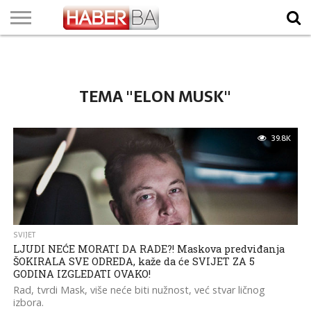
VIJESTI
BIZNIS
SPORT
SHOWBIZ
LIFESTYLE
SCI-
AUTO
ZANIMLJIVOSTI
FOTO
VIDEO
TV
VREMENSKA
STANJE NA
KURSNA
O
MARKETING
IMPRESSUM
KONTAKT
TECH
PROGRAM
PROGNOZA
PUTEVIMA
LISTA
NAMA
TEMA "ELON MUSK"
39.8K
SVIJET
LJUDI NEĆE MORATI DA RADE?! Maskova predviđanja
ŠOKIRALA SVE ODREDA, kaže da će SVIJET ZA 5
GODINA IZGLEDATI OVAKO!
Rad, tvrdi Mask, više neće biti nužnost, već stvar ličnog
izbora.