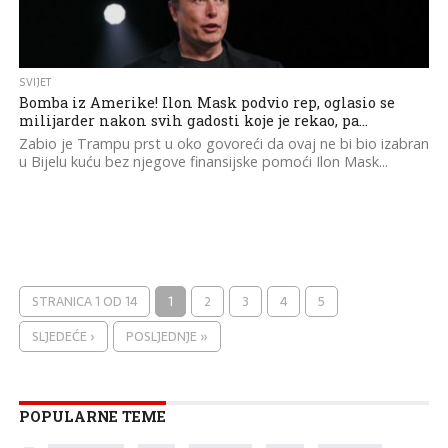
SVIJET
Bomba iz Amerike! Ilon Mask podvio rep, oglasio se
milijarder nakon svih gadosti koje je rekao, pa…
Zabio je Trampu prst u oko govoreći da ovaj ne bi bio izabran
u Bijelu kuću bez njegove finansijske pomoći Ilon Mask...
STRANICA 1 OD 14
1
2
3
4
5
SLJEDEĆE ›
POSLJEDNJE »
POPULARNE TEME