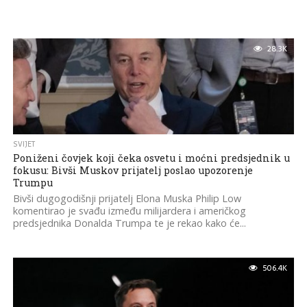
28.3K
SVIJET
Poniženi čovjek koji čeka osvetu i moćni predsjednik u
fokusu: Bivši Muskov prijatelj poslao upozorenje
Trumpu
Bivši dugogodišnji prijatelj Elona Muska Philip Low
komentirao je svađu između milijardera i američkog
predsjednika Donalda Trumpa te je rekao kako će...
506.4K