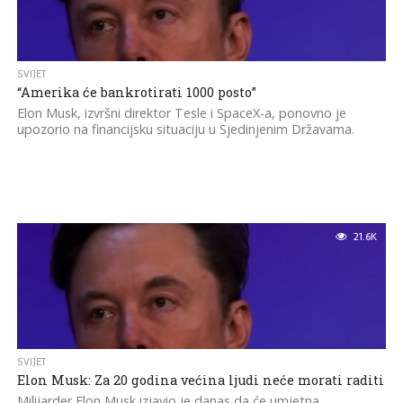
SVIJET
“Amerika će bankrotirati 1000 posto”
Elon Musk, izvršni direktor Tesle i SpaceX-a, ponovno je
upozorio na financijsku situaciju u Sjedinjenim Državama.
21.6K
SVIJET
Elon Musk: Za 20 godina većina ljudi neće morati raditi
Milijarder Elon Musk izjavio je danas da će umjetna