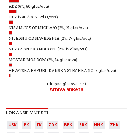
HDZ
(6%, 50 glas/ova)
HDZ 1990
(3%, 25 glas/ova)
NISAM JOŠ ODLUČILA/O
(2%, 21 glas/ova)
NIJEDNU OD NAVEDENIH
(2%, 17 glas/ova)
NEZAVISNE KANDIDATE
(2%, 15 glas/ova)
MOSTAR MOJ DOM
(2%, 14 glas/ova)
HRVATSKA REPUBLIKANSKA STRANKA
(1%, 7 glas/ova)
Ukupno glasova:
871
Arhiva anketa
LOKALNE VIJESTI
USK
PK
TK
ZDK
BPK
SBK
HNK
ZHK