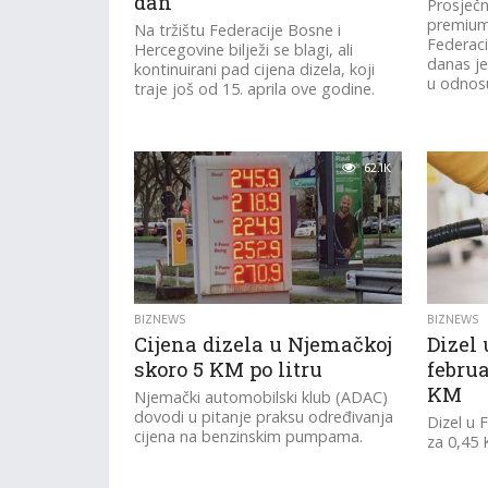
dan
Prosječn
premium
Na tržištu Federacije Bosne i
Federaci
Hercegovine bilježi se blagi, ali
danas je
kontinuirani pad cijena dizela, koji
u odnosu
traje još od 15. aprila ove godine.
62.1K
BIZNEWS
BIZNEWS
Cijena dizela u Njemačkoj
Dizel 
skoro 5 KM po litru
februa
KM
Njemački automobilski klub (ADAC)
dovodi u pitanje praksu određivanja
Dizel u 
cijena na benzinskim pumpama.
za 0,45 