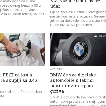
KM, vozače čeka još teži
a maloprodajna cijena
 bezolovnog benzina 95 u
udar
ji Bosne i Hercegovine
Cijene goriva u Bosna i Hercegovin
 viša za jedan fening po litru
nastavljaju rasti, a vozače u Saraje
...
jutros su dočekale nove, znatno viš
cijene dizela. Na pojedinim...
48.0K
58.6K
AKTUELNO
u FBiH od kraja
BMW će sve dizelske
ra skuplji za 0,45
automobile u fabrici
puniti novim tipom
goriva
FBiH od kraja februara skuplji
KM...
​BMW je odlučio da sve nove dizels
automobile proizvedene u njihovim
njemačkim fabrikama puni HVO 10