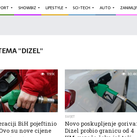
PORT
SHOWBIZ
LIFESTYLE
SCI-TECH
AUTO
ZANIMLJ
TEMA "DIZEL"
119.1K
30.4K
SVIJET
raciji BiH pojeftinio
Novo poskupljenje goriva:
 Ovo su nove cijene
Dizel probio granicu od 4