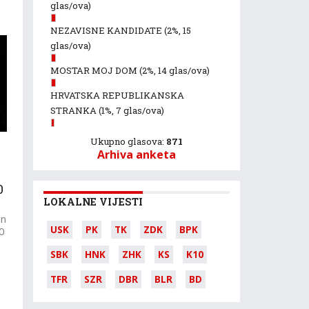
glas/ova)
NEZAVISNE KANDIDATE
(2%, 15
glas/ova)
MOSTAR MOJ DOM
(2%, 14 glas/ova)
HRVATSKA REPUBLIKANSKA
STRANKA
(1%, 7 glas/ova)
Ukupno glasova:
871
Arhiva anketa
0
LOKALNE VIJESTI
on
USK
PK
TK
ZDK
BPK
0
SBK
HNK
ZHK
KS
K10
TFR
SZR
DBR
BLR
BD