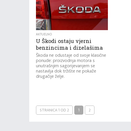
AKTUELNO
U Škodi ostaju vjerni
benzincima i dizelašima
​Škoda ne odustaje od svoje klasične
ponude: proizvodnja motora s
unutrašnjim sagorijevanjem se
nastavlja dok tržište ne pokaže
drugačije želje.
STRANICA 1 OD 2
1
2