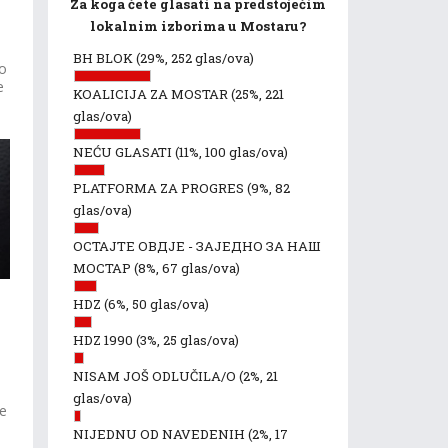
Za koga ćete glasati na predstojećim
lokalnim izborima u Mostaru?
a
BH BLOK
(29%, 252 glas/ova)
vo
e
KOALICIJA ZA MOSTAR
(25%, 221
glas/ova)
NEĆU GLASATI
(11%, 100 glas/ova)
PLATFORMA ZA PROGRES
(9%, 82
glas/ova)
ОСТАЈТЕ ОВДЈЕ - ЗАЈЕДНО ЗА НАШ
МОСТАР
(8%, 67 glas/ova)
HDZ
(6%, 50 glas/ova)
HDZ 1990
(3%, 25 glas/ova)
NISAM JOŠ ODLUČILA/O
(2%, 21
glas/ova)
ke
NIJEDNU OD NAVEDENIH
(2%, 17
0