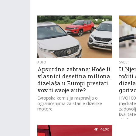
64.3K
AUTO
SVIJET
Apsurdna zabrana: Hoće li
U Nje
vlasnici desetina miliona
točit
dizelaša u Europi prestati
dizela
voziti svoje aute?
goriv
Evropska komisija raspravlja o
HVO100 j
ograničenjima za starije dizelske
(hydrate
motore
zadovolj
kvalitet
dizel.
46.9K