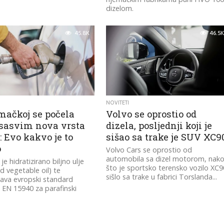
dizelom.
45.8K
46.5K
NOVITETI
mačkoj se počela
Volvo se oprostio od
i sasvim nova vrsta
dizela, posljednji koji je
: Evo kakvo je to
sišao sa trake je SUV XC9
o
Volvo Cars se oprostio od
automobila sa dizel motorom, nak
e hidratizirano biljno ulje
što je sportsko terensko vozilo XC9
d vegetable oil) te
sišlo sa trake u fabrici Torslanda...
ava evropski standard
e EN 15940 za parafinski