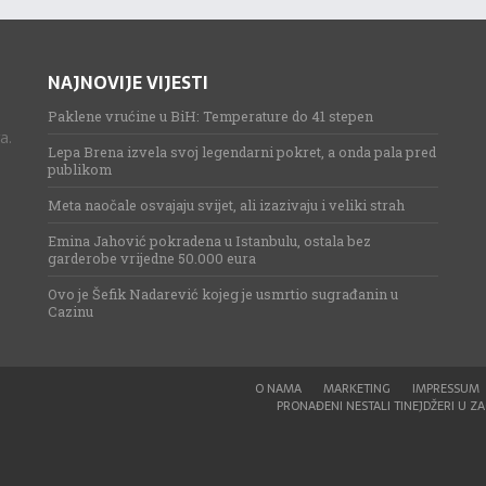
NAJNOVIJE VIJESTI
Paklene vrućine u BiH: Temperature do 41 stepen
a.
Lepa Brena izvela svoj legendarni pokret, a onda pala pred
publikom
Meta naočale osvajaju svijet, ali izazivaju i veliki strah
Emina Jahović pokradena u Istanbulu, ostala bez
garderobe vrijedne 50.000 eura
Ovo je Šefik Nadarević kojeg je usmrtio sugrađanin u
Cazinu
O NAMA
MARKETING
IMPRESSUM
PRONAĐENI NESTALI TINEJDŽERI U ZAG