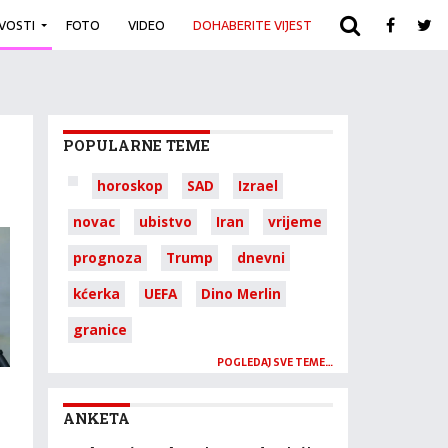
IVOSTI
FOTO
VIDEO
DOHABERITE VIJEST
ARHIVA
POPULARNE TEME
horoskop
SAD
Izrael
novac
ubistvo
Iran
vrijeme
prognoza
Trump
dnevni
kćerka
UEFA
Dino Merlin
granice
POGLEDAJ SVE TEME…
ANKETA