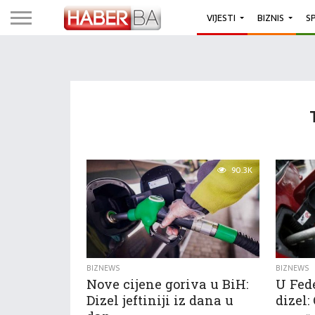
VIJESTI
BIZNIS
S
90.3K
BIZNEWS
BIZNEWS
Nove cijene goriva u BiH:
U Fede
Dizel jeftiniji iz dana u
dizel: