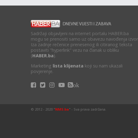
Sadržaji objavljeni na internet portalu HABER.ba
mogu se prenositi samo uz obavezu navođenja izvor
Iza zadnje rečenice prenesenog ili citiranog teksta
postaviti "hyperlink" vezu na članak u obliku
(
HABER.ba
).
Marketing
lista klijenata
koji su nam ukazali
povjerenje.
ok
© 2012 - 2020 "
NMS.ba
" - Sva prava zadržana.