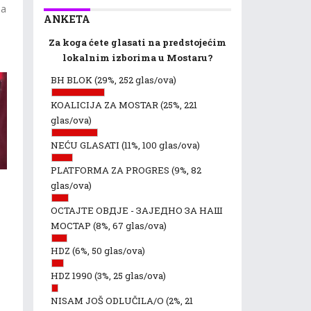
na
ANKETA
Za koga ćete glasati na predstojećim
lokalnim izborima u Mostaru?
BH BLOK
(29%, 252 glas/ova)
KOALICIJA ZA MOSTAR
(25%, 221
glas/ova)
NEĆU GLASATI
(11%, 100 glas/ova)
PLATFORMA ZA PROGRES
(9%, 82
glas/ova)
ОСТАЈТЕ ОВДЈЕ - ЗАЈЕДНО ЗА НАШ
МОСТАР
(8%, 67 glas/ova)
HDZ
(6%, 50 glas/ova)
HDZ 1990
(3%, 25 glas/ova)
NISAM JOŠ ODLUČILA/O
(2%, 21