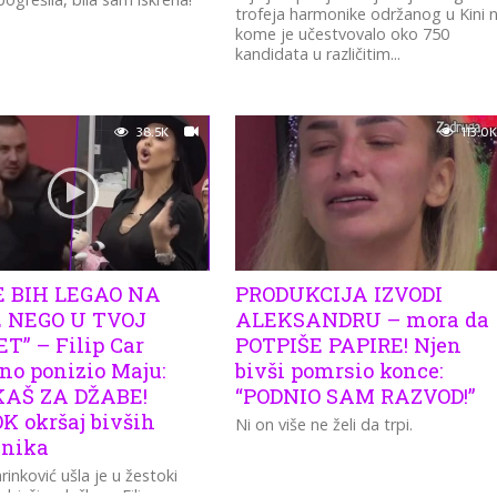
trofeja harmonike održanog u Kini 
kome je učestvovalo oko 750
kandidata u različitim...
38.5K
113.0K
E BIH LEGAO NA
PRODUKCIJA IZVODI
 NEGO U TVOJ
ALEKSANDRU – mora da
T” – Filip Car
POTPIŠE PAPIRE! Njen
no ponizio Maju:
bivši pomrsio konce:
AŠ ZA DŽABE!
“PODNIO SAM RAZVOD!”
K okršaj bivših
Ni on više ne želi da trpi.
vnika
inković ušla je u žestoki
a bivšim dečkom Filipom