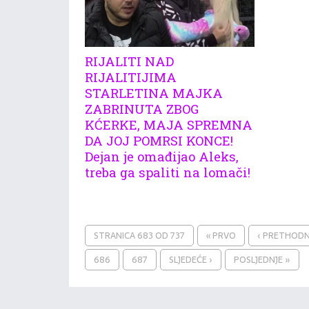
RIJALITI NAD
RIJALITIJIMA
STARLETINA MAJKA
ZABRINUTA ZBOG
KĆERKE, MAJA SPREMNA
DA JOJ POMRSI KONCE!
Dejan je omađijao Aleks,
treba ga spaliti na lomači!
Ovo nije moja Aleksandra! Ne
prepoznajem rođeno dete jer su
Dragojevići bacili crnu magiju na nju
* Svaki dan posjećujem manastire i...
STRANICA 683 OD 737
« PRVO
‹ PRETHOD
686
687
SLJEDEĆE ›
POSLJEDNJE »