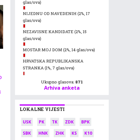
glas/ova)
NIJEDNU OD NAVEDENIH
(2%, 17
glas/ova)
NEZAVISNE KANDIDATE
(2%, 15
glas/ova)
MOSTAR MOJ DOM
(2%, 14 glas/ova)
HRVATSKA REPUBLIKANSKA
STRANKA
(1%, 7 glas/ova)
o
Ukupno glasova:
871
Arhiva anketa
u
LOKALNE VIJESTI
USK
PK
TK
ZDK
BPK
SBK
HNK
ZHK
KS
K10