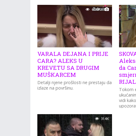
Carem i
65.8K
izabrani
VARALA DEJANA I PRIJE
SKOVA
CARA? ALEKS U
Aleks
KREVETU SA DRUGIM
da Car
MUŠKARCEM
smjer
RIJAL
Detalji njene prošlosti ne prestaju da
izlaze na površinu.
Tokom e
ukućanim
vidi kak
upozorav
svoju fac
31.4K