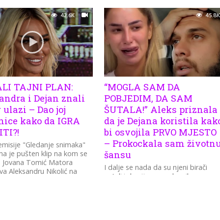
 njegovom novom
42.6K
45.8K
com Aleksandrom Nikolić.
LI TAJNI PLAN:
“MOGLA SAM DA
andra i Dejan znali
POBJEDIM, DA SAM
 ulazi – Dao joj
ŠUTALA!” Aleks priznala
nice kako da IGRA
da je Dejana koristila kak
ITI?!
bi osvojila PRVO MJESTO
– Prokockala sam životn
misije "Gledanje snimaka"
a je pušten klip na kom se
šansu
o Jovana Tomić Matora
I dalje se nada da su njeni birači
a Aleksandru Nikolić na
ostali i da nije sve pokvarila.
u...