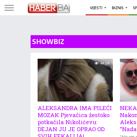
VIJESTI
BIZNIS
S
SHOWBIZ
44.0K
ALEKSANDRA IMA PILEĆI
NEKA
MOZAK Pjevačica žestoko
Nakon
potkačila Nikolićevu:
Aleks
DEJAN JU JE OPRAO OD
“Nadam
SVIH FEKALIJA!
"Nisam p