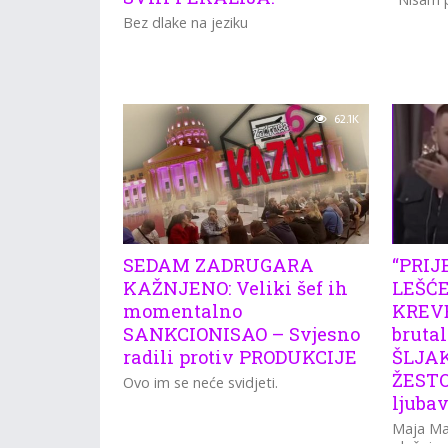
Bez dlake na jeziku
62.1K
SEDAM ZADRUGARA
“PRIJ
KAŽNJENO: Veliki šef ih
LEŠĆE
momentalno
KREVE
SANKCIONISAO – Svjesno
brutal
radili protiv PRODUKCIJE
ŠLJAK
ŽESTO
Ovo im se neće svidjeti.
ljuba
Maja Mar
okršaj s