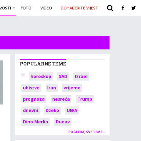
IVOSTI
FOTO
VIDEO
DOHABERITE VIJEST
ARHIVA
POPULARNE TEME
horoskop
SAD
Izrael
ubistvo
Iran
vrijeme
prognoza
nesreća
Trump
dnevni
Džeko
UEFA
Dino Merlin
Dunav
POGLEDAJ SVE TEME…