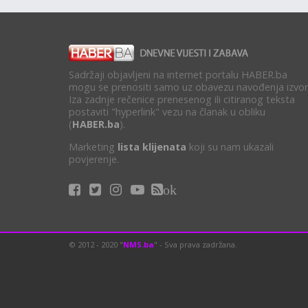
Sadržaji objavljeni na internet portalu HABER.ba
mogu se prenositi samo uz obavezu navođenja izvor
Iza zadnje rečenice prenesenog ili citiranog teksta
postaviti "hyperlink" vezu na članak u obliku
(
HABER.ba
).
Marketing
lista klijenata
koji su nam ukazali
povjerenje.
ok
© 2012 - 2020 "
NMS.ba
" - Sva prava zadržana.