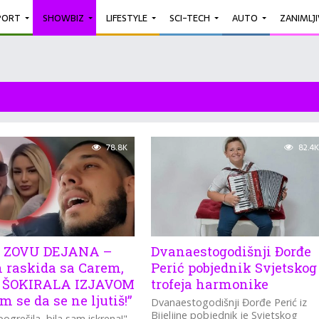
PORT
SHOWBIZ
LIFESTYLE
SCI-TECH
AUTO
ZANIMLJ
78.8K
82.4K
 ZOVU DEJANA –
Dvanaestogodišnji Đorđe
 raskida sa Carem,
Perić pobjednik Svjetskog
 ŠOKIRALA IZJAVOM
trofeja harmonike
 se da se ne ljutiš!”
Dvanaestogodišnji Đorđe Perić iz
Bijeljine pobjednik je Svjetskog
ogrešila, bila sam iskrena!"