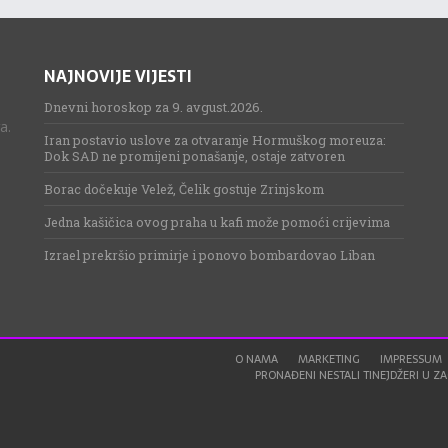
NAJNOVIJE VIJESTI
Dnevni horoskop za 9. avgust.2026.
a.
Iran postavio uslove za otvaranje Hormuškog moreuza:
Dok SAD ne promijeni ponašanje, ostaje zatvoren
Borac dočekuje Velež, Čelik gostuje Zrinjskom
Jedna kašičica ovog praha u kafi može pomoći crijevima
Izrael prekršio primirje i ponovo bombardovao Liban
O NAMA
MARKETING
IMPRESSUM
PRONAĐENI NESTALI TINEJDŽERI U ZAG