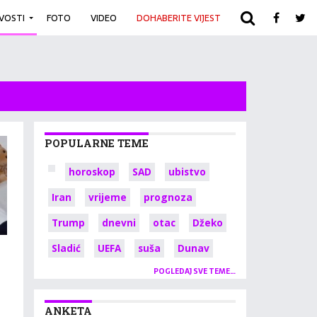
IVOSTI
FOTO
VIDEO
DOHABERITE VIJEST
ARHIVA
POPULARNE TEME
horoskop
SAD
ubistvo
Iran
vrijeme
prognoza
Trump
dnevni
otac
Džeko
Sladić
UEFA
suša
Dunav
POGLEDAJ SVE TEME…
ANKETA