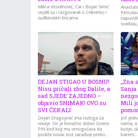
Milica Veselinović, Car i Bojan Simić
Anastasi
sejdili su i razgovarali o Crikvenici i
Petruše
sudbinskim lisicama.
napustili
svađaju,
obezbje
196.8K
DEJAN STIGAO U BOSNU!
„Zna s
Nisu pričali zbog Dalile, a
Sanja 
sad SJEDE ZAJEDNO –
nezgo
objavio SNIMAK! OVO su
Mili j
SVI ČEKALI
pomo
Dejan Dragojević ima razloga za
Još jedn
slavlje. On je konačno dobio čuveni
nama, a 
PIN kod koji mu omogućava da
kutije, d
podiže novac koji zarađuje preko...
barem...