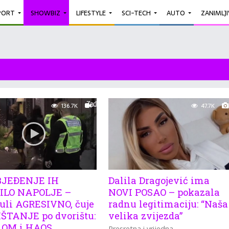
PORT
SHOWBIZ
LIFESTYLE
SCI-TECH
AUTO
ZANIMLJ
136.7K
47.7K
BJEĐENJE IH
Dalila Dragojević ima
ILO NAPOLJE –
NOVI POSAO – pokazala
uli AGRESIVNO, čuje
radnu legitimaciju: “Naša
IŠTANJE po dvorištu:
velika zvijezda”
 LOM i HAOS
Presretna i vrijedna.