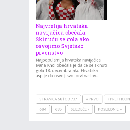
Najvrelija hrvatska
navijačica obećala:
Skinuću se gola ako
osvojimo Svjetsko
prvenstvo
Najpopularnija hrvatska navijačica
Ivana Knol obećala je da će se skinuti
gola 18. decembra ako Hrvatska
uspije da osvoji svoj prvi naslov...
STRANICA 681 OD 737
« PRVO
‹ PRETHOD
684
685
SLJEDEĆE ›
POSLJEDNJE »