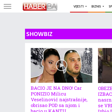
VIJESTI
BIZNIS
S
SHOWBIZ
124.0K
BACIO JE NA DNO! Car
OBEZ
PONIZIO Milicu
IZBAC
Veselinović najstrašnije,
nasrn
obrisao POD sa njom i
se VR
bacio u KANTU
Izbio