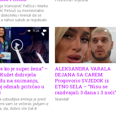
ja Stanojević Palčica i Marko
vić Petrući su momentalno
 diskoteku i krenuli da se
 a njihov sukob je regulisalo
đenje.
71.2K
47.2K
e ko je super žena“ –
ALEKSANDRA VARALA
Kužet doživjela
DEJANA SA CAREM:
du na snimanju,
Progovorio SVJEDOK iz
oj odmah pritrčao u
ETNO SELA – “Nisu se
ć
razdvajali 3 dana i 3 noći
a uzbudljiva emisija je pred
Skandal!
mi vam se večeras javljam iz
a, da, dobro ste čuli ili