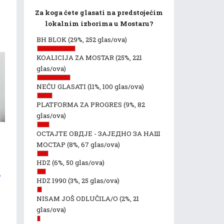
Za koga ćete glasati na predstojećim
lokalnim izborima u Mostaru?
BH BLOK
(29%, 252 glas/ova)
KOALICIJA ZA MOSTAR
(25%, 221
glas/ova)
NEĆU GLASATI
(11%, 100 glas/ova)
PLATFORMA ZA PROGRES
(9%, 82
glas/ova)
ОСТАЈТЕ ОВДЈЕ - ЗАЈЕДНО ЗА НАШ
МОСТАР
(8%, 67 glas/ova)
HDZ
(6%, 50 glas/ova)
”
HDZ 1990
(3%, 25 glas/ova)
NISAM JOŠ ODLUČILA/O
(2%, 21
glas/ova)