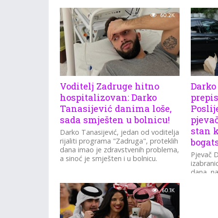
60.2K
Voditelj Zadruge hitno
Darko 
hospitalizovan: Darko
prepi
Tanasijević danima loše,
Poslij
sada smješten u bolnicu!
pjevač
stan 
Darko Tanasijević, jedan od voditelja
rijaliti programa "Zadruga", proteklih
bogats
dana imao je zdravstvenih problema,
Pjevač D
a sinoć je smješten i u bolnicu.
izabrani
dana, na
potvrdio
te...
60.1K