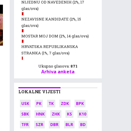
NIJEDNU OD NAVEDENIH
(2%, 17
glas/ova)
NEZAVISNE KANDIDATE
(2%, 15
glas/ova)
MOSTAR MOJ DOM
(2%, 14 glas/ova)
HRVATSKA REPUBLIKANSKA
STRANKA
(1%, 7 glas/ova)
Ukupno glasova:
871
Arhiva anketa
LOKALNE VIJESTI
USK
PK
TK
ZDK
BPK
SBK
HNK
ZHK
KS
K10
TFR
SZR
DBR
BLR
BD