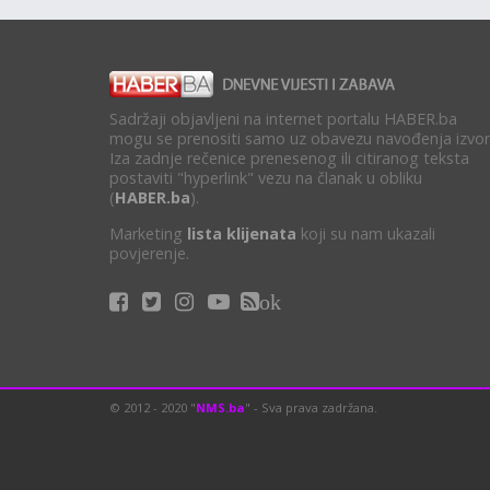
Sadržaji objavljeni na internet portalu HABER.ba
mogu se prenositi samo uz obavezu navođenja izvor
Iza zadnje rečenice prenesenog ili citiranog teksta
postaviti "hyperlink" vezu na članak u obliku
(
HABER.ba
).
Marketing
lista klijenata
koji su nam ukazali
povjerenje.
ok
© 2012 - 2020 "
NMS.ba
" - Sva prava zadržana.