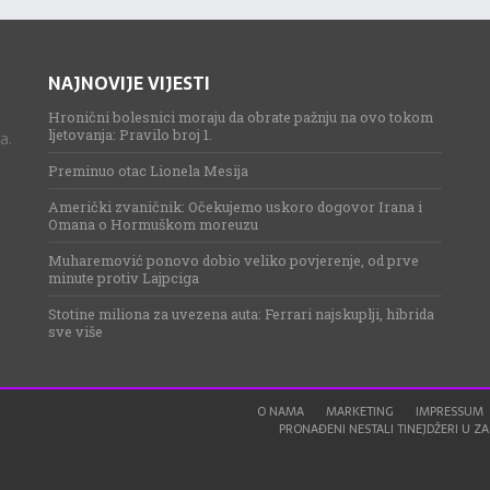
NAJNOVIJE VIJESTI
Hronični bolesnici moraju da obrate pažnju na ovo tokom
ljetovanja: Pravilo broj 1.
a.
Preminuo otac Lionela Mesija
Američki zvaničnik: Očekujemo uskoro dogovor Irana i
Omana o Hormuškom moreuzu
Muharemović ponovo dobio veliko povjerenje, od prve
minute protiv Lajpciga
Stotine miliona za uvezena auta: Ferrari najskuplji, hibrida
sve više
O NAMA
MARKETING
IMPRESSUM
PRONAĐENI NESTALI TINEJDŽERI U ZAG