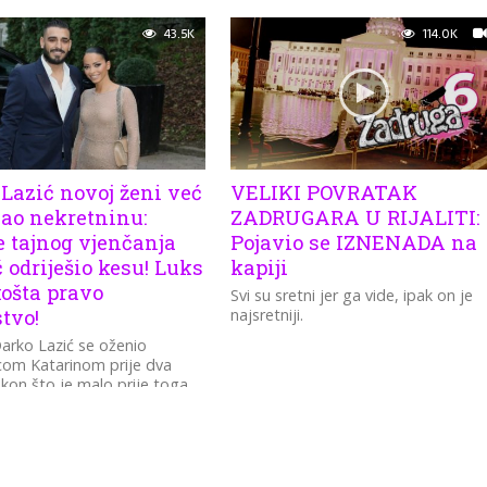
43.5K
114.0K
Lazić novoj ženi već
VELIKI POVRATAK
sao nekretninu:
ZADRUGARA U RIJALITI:
e tajnog vjenčanja
Pojavio se IZNENADA na
 odriješio kesu! Luks
kapiji
košta pravo
Svi su sretni jer ga vide, ipak on je
tvo!
najsretniji.
arko Lazić se oženio
com Katarinom prije dva
kon što je malo prije toga
 da su "oboje razvedeni",