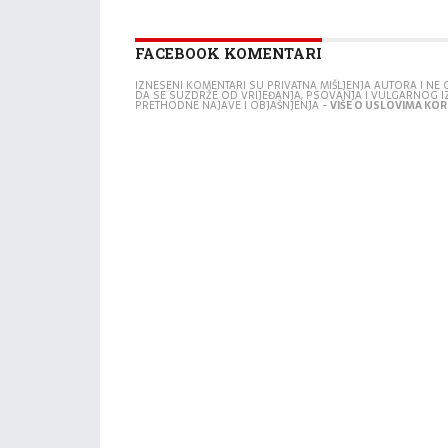
FACEBOOK KOMENTARI
IZNESENI KOMENTARI SU PRIVATNA MIŠLJENJA AUTORA I N
DA SE SUZDRŽE OD VRIJEĐANJA, PSOVANJA I VULGARNOG 
PRETHODNE NAJAVE I OBJAŠNJENJA -
VIŠE O USLOVIMA KORI