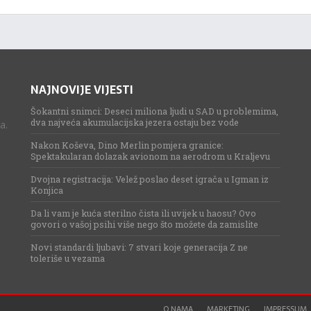
NAJNOVIJE VIJESTI
Šokantni snimci: Deseci miliona ljudi u SAD u problemima,
dva najveća akumulacijska jezera ostaju bez vode
a.
Nakon Koševa, Dino Merlin pomjera granice:
Spektakularan dolazak avionom na aerodrom u Kraljevu
Dvojna registracija: Velež poslao deset igrača u Igman iz
Konjica
Da li vam je kuća sterilno čista ili uvijek u haosu? Ovo
govori o vašoj psihi više nego što možete da zamislite
Novi standardi ljubavi: 7 stvari koje generacija Z ne
toleriše u vezama
O NAMA
MARKETING
IMPRESSUM