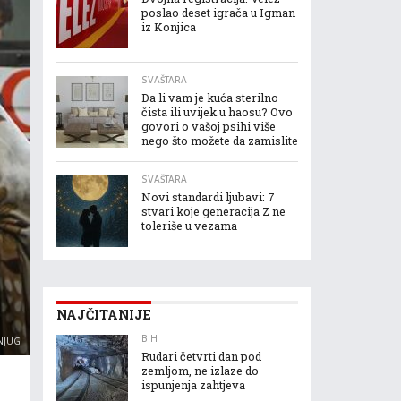
poslao deset igrača u Igman
iz Konjica
SVAŠTARA
Da li vam je kuća sterilno
čista ili uvijek u haosu? Ovo
govori o vašoj psihi više
nego što možete da zamislite
SVAŠTARA
Novi standardi ljubavi: 7
stvari koje generacija Z ne
toleriše u vezama
NAJČITANIJE
BIH
NJUG
Rudari četvrti dan pod
zemljom, ne izlaze do
ispunjenja zahtjeva