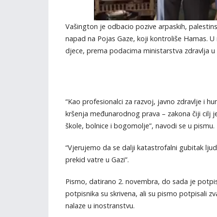
Vašington je odbacio pozive arpaskih, palestinski
napad na Pojas Gaze, koji kontroliše Hamas. U
djece, prema podacima ministarstva zdravlja u 
“Kao profesionalci za razvoj, javno zdravlje i
kršenja međunarodnog prava – zakona čiji cilj je 
škole, bolnice i bogomolje”, navodi se u pismu.
“Vjerujemo da se dalji katastrofalni gubitak lj
prekid vatre u Gazi”.
Pismo, datirano 2. novembra, do sada je potpis
potpisnika su skrivena, ali su pismo potpisali z
nalaze u inostranstvu.