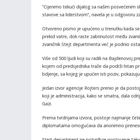
“Cijenimo tekući dijalog sa našim posvećenim sl
stavove sa liderstvom”, navela je u odgovoru 
Otvoreno pismo je upućeno u trenutku kada se u
prekid vatre, dok raste zabrinutost među zvani
zvaničnik Stejt departmenta već je podnio ostav
Više od 500 ljudi koji su radili na Bajdenovoj p
kojem od predsjednika traže da podrži hitan pre
bdjenje, sa kojeg je upućen isti poziv, pokazu
Jedan izvor agencije Rojters prenio je da posto
koji je administracija, kako se smatra, dala odr
Gazi.
Prema tvrdnjama izvora, postoje najmanje četir
diplomatama omogućava da anonimno prenesu s
Stejt department ne potvrđuje postojanje tak