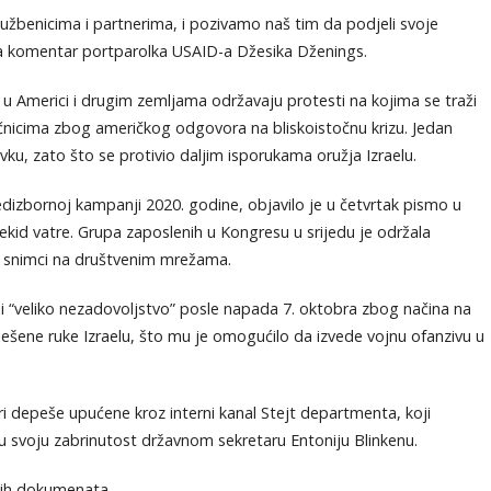
užbenicima i partnerima, i pozivamo naš tim da podjeli svoje
za komentar portparolka USAID-a Džesika Dženings.
 Americi i drugim zemljama održavaju protesti na kojima se traži
čnicima zbog američkog odgovora na bliskoistočnu krizu. Jedan
ku, zato što se protivio daljim isporukama oružja Izraelu.
redizbornoj kampanji 2020. godine, objavilo je u četvrtak pismo u
kid vatre. Grupa zaposlenih u Kongresu u srijedu je održala
ju snimci na društvenim mrežama.
ji “veliko nezadovoljstvo” posle napada 7. oktobra zbog načina na
iješene ruke Izraelu, što mu je omogućilo da izvede vojnu ofanzivu u
i depeše upućene kroz interni kanal Stejt departmenta, koji
voju zabrinutost državnom sekretaru Entoniju Blinkenu.
vih dokumenata.