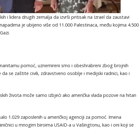
h i lidera drugih zemalja da izvrši pritisak na Izrael da zaustavi
 napadima je ubijeno više od 11.000 Palestinaca, među kojima 4.500
Gazi.
 humanitarnu pomoć, uznemireni smo i obeshrabreni zbog brojnih
da se zaštite civili, zdravstveno osoblje i medijski radnici, kao i
udskih života može samo izbjeći ako američka vlada pozove na hitan
alo 1.029 zaposlenih u američkoj agenciji za pomoć. Imena
vaničnici u mnogim biroima USAID-a u Vašingtonu, kao i oni koji se