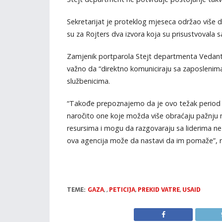
Sekretarijat je proteklog mjeseca održao više di
su za Rojters dva izvora koja su prisustvovala 
Zamjenik portparola Stejt departmenta Vedant Pa
važno da “direktno komuniciraju sa zaposlenima”
službenicima.
“Takođe prepoznajemo da je ovo težak period za
naročito one koje možda više obraćaju pažnju 
resursima i mogu da razgovaraju sa liderima ne
ova agencija može da nastavi da im pomaže”, r
TEME:
GAZA
,
,
PETICIJA
,
PREKID VATRE
,
USAID