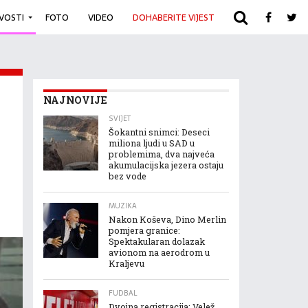
IVOSTI
FOTO
VIDEO
DOHABERITE VIJEST
ARHIVA
NAJNOVIJE
SVIJET
Šokantni snimci: Deseci
miliona ljudi u SAD u
problemima, dva najveća
akumulacijska jezera ostaju
bez vode
MUZIKA
Nakon Koševa, Dino Merlin
pomjera granice:
Spektakularan dolazak
avionom na aerodrom u
Kraljevu
FUDBAL
Dvojna registracija: Velež