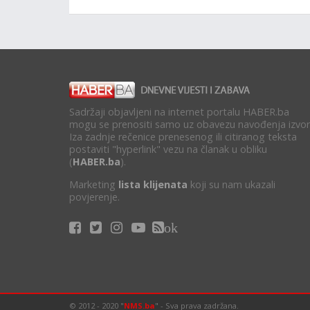
Sadržaji objavljeni na internet portalu HABER.ba
mogu se prenositi samo uz obavezu navođenja izvor
Iza zadnje rečenice prenesenog ili citiranog teksta
postaviti "hyperlink" vezu na članak u obliku
(
HABER.ba
).
Marketing
lista klijenata
koji su nam ukazali
povjerenje.
ok
© 2012 - 2020 "
NMS.ba
" - Sva prava zadržana.