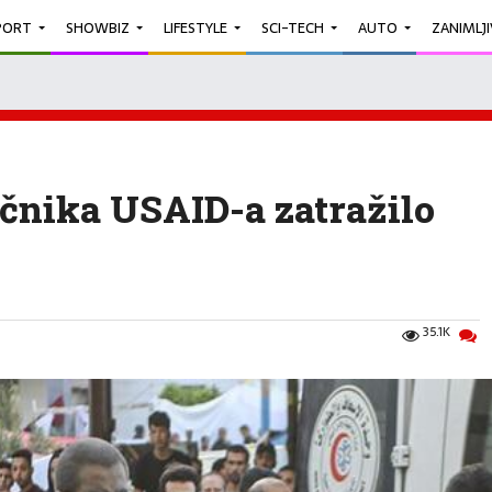
PORT
SHOWBIZ
LIFESTYLE
SCI-TECH
AUTO
ZANIMLJ
ičnika USAID-a zatražilo
35.1K