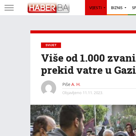
VIJESTI
BIZNIS
S
SVIJET
Više od 1.000 zvan
prekid vatre u Gazi
Piše
A. H.
Objavljeno
11.11. 2023.