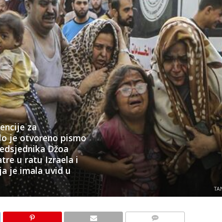
encije za
lo je otvoreno pismo
redsjednika Džoa
re u ratu Izraela i
a je imala uvid u
TA