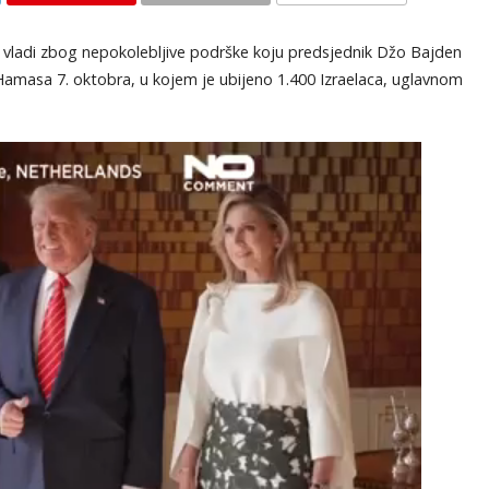
KOMENTARI
oj vladi zbog nepokolebljive podrške koju predsjednik Džo Bajden
masa 7. oktobra, u kojem je ubijeno 1.400 Izraelaca, uglavnom