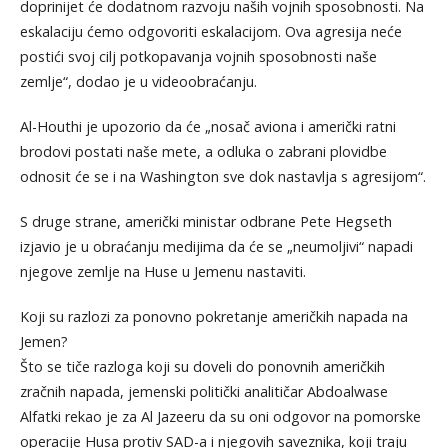
doprinijet će dodatnom razvoju naših vojnih sposobnosti. Na
eskalaciju ćemo odgovoriti eskalacijom. Ova agresija neće
postići svoj cilj potkopavanja vojnih sposobnosti naše
zemlje“, dodao je u videoobraćanju.
Al-Houthi je upozorio da će „nosač aviona i američki ratni
brodovi postati naše mete, a odluka o zabrani plovidbe
odnosit će se i na Washington sve dok nastavlja s agresijom“.
S druge strane, američki ministar odbrane Pete Hegseth
izjavio je u obraćanju medijima da će se „neumoljivi“ napadi
njegove zemlje na Huse u Jemenu nastaviti.
Koji su razlozi za ponovno pokretanje američkih napada na
Jemen?
Što se tiče razloga koji su doveli do ponovnih američkih
zračnih napada, jemenski politički analitičar Abdoalwase
Alfatki rekao je za Al Jazeeru da su oni odgovor na pomorske
operacije Husa protiv SAD-a i njegovih saveznika, koji traju