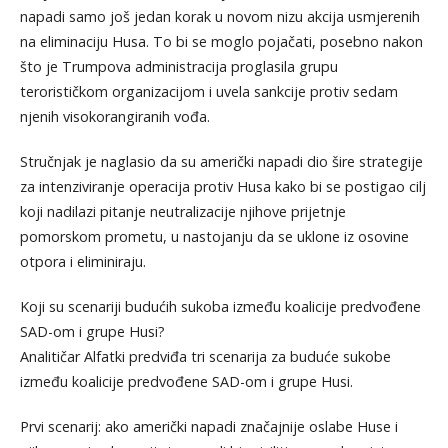
napadi samo još jedan korak u novom nizu akcija usmjerenih
na eliminaciju Husa. To bi se moglo pojačati, posebno nakon
što je Trumpova administracija proglasila grupu
terorističkom organizacijom i uvela sankcije protiv sedam
njenih visokorangiranih vođa.
Stručnjak je naglasio da su američki napadi dio šire strategije
za intenziviranje operacija protiv Husa kako bi se postigao cilj
koji nadilazi pitanje neutralizacije njihove prijetnje
pomorskom prometu, u nastojanju da se uklone iz osovine
otpora i eliminiraju.
Koji su scenariji budućih sukoba između koalicije predvođene
SAD-om i grupe Husi?
Analitičar Alfatki predviđa tri scenarija za buduće sukobe
između koalicije predvođene SAD-om i grupe Husi.
Prvi scenarij: ako američki napadi značajnije oslabe Huse i