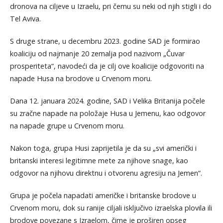
dronova na ciljeve u Izraelu, pri čemu su neki od njih stigli i do
Tel Aviva.
S druge strane, u decembru 2023. godine SAD je formirao
koaliciju od najmanje 20 zemalja pod nazivom „Čuvar
prosperiteta“, navodeći da je cilj ove koalicije odgovoriti na
napade Husa na brodove u Crvenom moru.
Dana 12. januara 2024. godine, SAD i Velika Britanija počele
su zračne napade na položaje Husa u Jemenu, kao odgovor
na napade grupe u Crvenom moru.
Nakon toga, grupa Husi zaprijetila je da su „svi američki i
britanski interesi legitimne mete za njihove snage, kao
odgovor na njihovu direktnu i otvorenu agresiju na Jemen“.
Grupa je počela napadati američke i britanske brodove u
Crvenom moru, dok su ranije ciljali isključivo izraelska plovila ili
brodove povezane s Izraelom, čime je proširen opseg