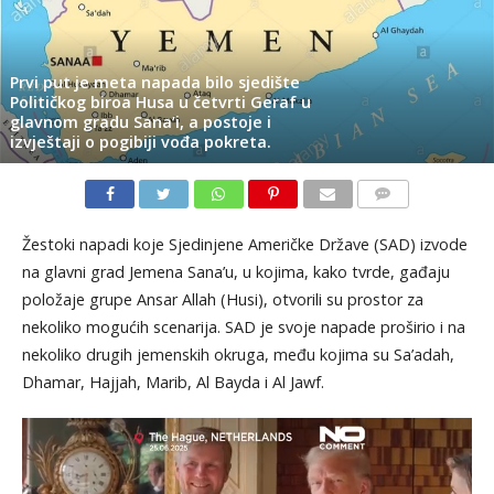
Prvi put je meta napada bilo sjedište
Političkog biroa Husa u četvrti Geraf u
glavnom gradu Sana’i, a postoje i
izvještaji o pogibiji vođa pokreta.
KOMENTARI
Žestoki napadi koje Sjedinjene Američke Države (SAD) izvode
na glavni grad Jemena Sana’u, u kojima, kako tvrde, gađaju
položaje grupe Ansar Allah (Husi), otvorili su prostor za
nekoliko mogućih scenarija. SAD je svoje napade proširio i na
nekoliko drugih jemenskih okruga, među kojima su Sa’adah,
Dhamar, Hajjah, Marib, Al Bayda i Al Jawf.