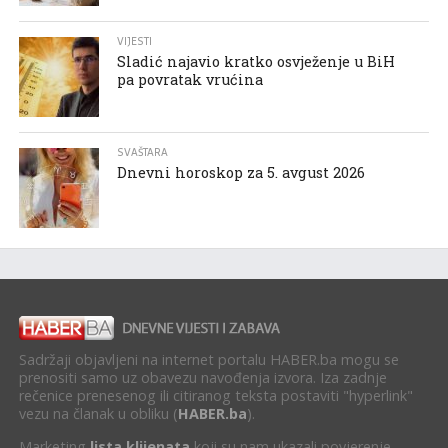
VIJESTI
Sladić najavio kratko osvježenje u BiH
pa povratak vrućina
SVAŠTARA
Dnevni horoskop za 5. avgust 2026
Sadržaji objavljeni na internet portalu HABER.ba mogu se
prenositi samo uz obavezu navođenja izvora. Iza zadnje
rečenice prenesenog ili citiranog teksta postaviti "hyperlink"
vezu na članak u obliku (
HABER.ba
).
Marketing
lista klijenata
koji su nam ukazali povjerenje.