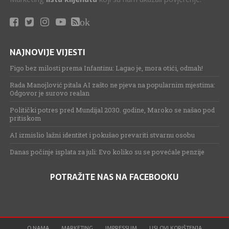
ok
NAJNOVIJE VIJESTI
Figo bez milosti prema Infantinu: Lagao je, mora otići, odmah!
Rada Manojlović pitala AI zašto ne pjeva na popularnim mjestima:
Odgovor je surovo realan
Politički potres pred Mundijal 2030. godine, Maroko se našao pod
pritiskom
AI izmislio lažni identitet i pokušao prevariti stvarnu osobu
Danas počinje isplata za juli: Evo koliko su se povećale penzije
POTRAŽITE NAS NA FACEBOOKU
O NAMA
MARKETING
IMPRESSUM
USLOVI KORIŠTENJA