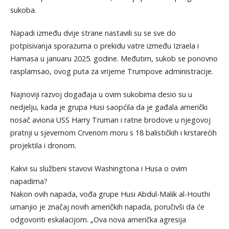
sukoba.
Napadi između dvije strane nastavili su se sve do
potpisivanja sporazuma o prekidu vatre između Izraela i
Hamasa u januaru 2025. godine. Međutim, sukob se ponovno
rasplamsao, ovog puta za vrijeme Trumpove administracije.
Najnoviji razvoj događaja u ovim sukobima desio su u
nedjelju, kada je grupa Husi saopćila da je gađala američki
nosač aviona USS Harry Truman i ratne brodove u njegovoj
pratnji u sjevernom Crvenom moru s 18 balističkih i krstarećih
projektila i dronom.
Kakvi su službeni stavovi Washingtona i Husa o ovim
napadima?
Nakon ovih napada, vođa grupe Husi Abdul-Malik al-Houthi
umanjio je značaj novih američkih napada, poručivši da će
odgovoriti eskalacijom. „Ova nova američka agresija