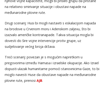
njihove vojne kapacitete, mogli bi prisiliti grupu da pristane
na relativno smirivanje situacije i obustavi napade na
međunarodne plovne rute.
Drugi scenarij: Husi bi mogli nastaviti s eskalacijom napada
na brodove u Crvenom moru i Adenskom zaljevu, što bi
izazvalo američke kontranapade. Takva situacija mogla bi
dovesti do šire vojne intervencije protiv grupe, uz
sudjelovanje većeg broja država.
Treći scenarij: povezan je s mogućim napretkom u
pregovorima između Hamasa i izraelske okupacije. Ako Izrael
dopusti ulazak humanitarne pomoći stanovnicima Gaze, to bi
moglo navesti Huse da obustave napade na međunarodne
plovne rute, prenosi
AJB
.