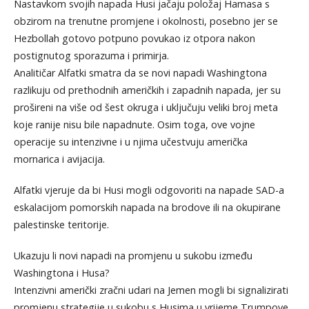
Nastavkom svojih napada Husi jačaju položaj Hamasa s
obzirom na trenutne promjene i okolnosti, posebno jer se
Hezbollah gotovo potpuno povukao iz otpora nakon
postignutog sporazuma i primirja.
Analitičar Alfatki smatra da se novi napadi Washingtona
razlikuju od prethodnih američkih i zapadnih napada, jer su
prošireni na više od šest okruga i uključuju veliki broj meta
koje ranije nisu bile napadnute. Osim toga, ove vojne
operacije su intenzivne i u njima učestvuju američka
mornarica i avijacija.
Alfatki vjeruje da bi Husi mogli odgovoriti na napade SAD-a
eskalacijom pomorskih napada na brodove ili na okupirane
palestinske teritorije.
Ukazuju li novi napadi na promjenu u sukobu između
Washingtona i Husa?
Intenzivni američki zračni udari na Jemen mogli bi signalizirati
promjenu strategije u sukobu s Husima u vrijeme Trumpove