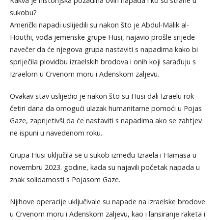
Kakva je historijska pozadina ovih napada i ko su strane u
sukobu?
Američki napadi uslijedili su nakon što je Abdul-Malik al-
Houthi, vođa jemenske grupe Husi, najavio prošle srijede
navečer da će njegova grupa nastaviti s napadima kako bi
spriječila plovidbu izraelskih brodova i onih koji sarađuju s
Izraelom u Crvenom moru i Adenskom zaljevu.
Ovakav stav uslijedio je nakon što su Husi dali Izraelu rok
četiri dana da omogući ulazak humanitarne pomoći u Pojas
Gaze, zaprijetivši da će nastaviti s napadima ako se zahtjev
ne ispuni u navedenom roku.
Grupa Husi uključila se u sukob između Izraela i Hamasa u
novembru 2023. godine, kada su najavili početak napada u
znak solidarnosti s Pojasom Gaze.
Njihove operacije uključivale su napade na izraelske brodove
u Crvenom moru i Adenskom zaljevu, kao i lansiranje raketa i