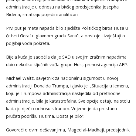
administracije u odnosu na bivšeg predsjednika Josepha
Bidena, smatraju pojedini analitičari.
Prvi put je meta napada bilo sjedište Političkog biroa Husa u
četvrti Geraf u glavnom gradu Sana’i, a postoje i izvještaji o
pogibiji vođa pokreta.
Bijela kuća je saopćila da je SAD u svojim zračnim napadima
ubio nekoliko ključnih vođa grupe Husi, prenosi agencija AFP.
Michael Waltz, savjetnik za nacionalnu sigurnost u novoj
administraciji Donalda Trumpa, izjavio je: „Situacija u Jemenu,
koju je Trumpova administracija naslijedila od prethodne
administracije, bila je katastrofalna. Sve opcije ostaju na stolu
kada je riječ o odnosu s Iranom. Vrijeme je da prestanu
pružati podršku Husima. Dosta je bilo“.
Govoreći o ovim dešavanjima, Maged al-Madhaji, predsjednik