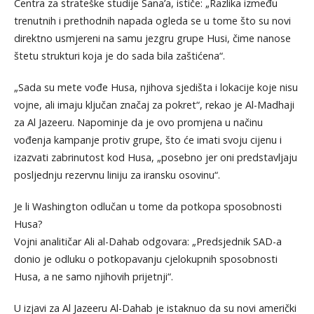
Centra za strateške studije Sana’a, ističe: „Razlika između
trenutnih i prethodnih napada ogleda se u tome što su novi
direktno usmjereni na samu jezgru grupe Husi, čime nanose
štetu strukturi koja je do sada bila zaštićena“.
„Sada su mete vođe Husa, njihova sjedišta i lokacije koje nisu
vojne, ali imaju ključan značaj za pokret“, rekao je Al-Madhaji
za Al Jazeeru. Napominje da je ovo promjena u načinu
vođenja kampanje protiv grupe, što će imati svoju cijenu i
izazvati zabrinutost kod Husa, „posebno jer oni predstavljaju
posljednju rezervnu liniju za iransku osovinu“.
Je li Washington odlučan u tome da potkopa sposobnosti
Husa?
Vojni analitičar Ali al-Dahab odgovara: „Predsjednik SAD-a
donio je odluku o potkopavanju cjelokupnih sposobnosti
Husa, a ne samo njihovih prijetnji“.
U izjavi za Al Jazeeru Al-Dahab je istaknuo da su novi američki