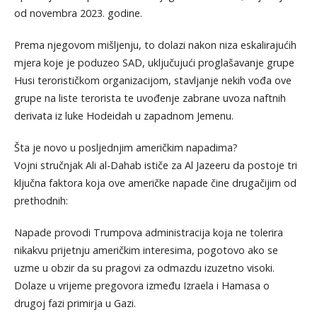
od novembra 2023. godine.
Prema njegovom mišljenju, to dolazi nakon niza eskalirajućih
mjera koje je poduzeo SAD, uključujući proglašavanje grupe
Husi terorističkom organizacijom, stavljanje nekih vođa ove
grupe na liste terorista te uvođenje zabrane uvoza naftnih
derivata iz luke Hodeidah u zapadnom Jemenu.
Šta je novo u posljednjim američkim napadima?
Vojni stručnjak Ali al-Dahab ističe za Al Jazeeru da postoje tri
ključna faktora koja ove američke napade čine drugačijim od
prethodnih:
Napade provodi Trumpova administracija koja ne tolerira
nikakvu prijetnju američkim interesima, pogotovo ako se
uzme u obzir da su pragovi za odmazdu izuzetno visoki.
Dolaze u vrijeme pregovora između Izraela i Hamasa o
drugoj fazi primirja u Gazi.