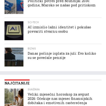
Politički potres pred Mundijal 2030.
godine, Maroko se našao pod pritiskom
SCI-TECH
AI izmislio lažni identitet i pokušao
prevariti stvarnu osobu
BIZNIS
Danas počinje isplata za juli: Evo koliko
su se povećale penzije
NAJČITANIJE
SVAŠTARA
Veliki mjesečni horoskop za avgust
2026: Očekuje nas mjesec finansijskih
dobitaka i emotivnih rasterećenja