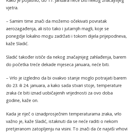
Kako je pojasnio, do 17. januara neće biti nekog značajnijeg
vjetra.
– Samim time znači da možemo očekivati povratak
aerozagađenja, ali isto tako i jutarnjih magli, koje se
ponegdje lokalno mogu zadržati i tokom dijela prijepodneva,
kaže Sladić.
Sladić također ističe da nekog značajnijeg zahlađenja, barem
do početka treće dekade mjeseca januara, neće biti.
– Vrlo je izgledno da bi ovakvo stanje moglo potrajati barem
do 23. ili 24. januara, a kako sada stvari stoje, temperature
zraka će biti iznad uobičajenih vrijednosti za ovo doba
godine, kaže on.
Kada je riječ o iznadprosječnim temperaturama zraka, vrlo
važno je, kaže Sladić, istaknuti da se neće raditi o nekom
pretjeranom zatopljenju na visini. To znači da će najviši vrhovi