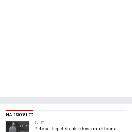
NAJNOVIJE
SVIJET
Petnaestogodišnjak u kostimu klauna