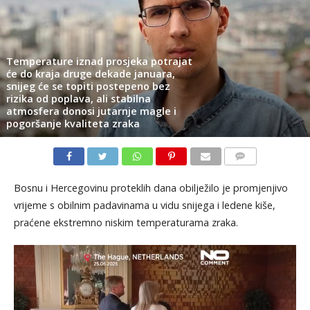
Temperature iznad prosjeka potrajat
će do kraja druge dekade januara,
snijeg će se topiti postepeno bez
rizika od poplava, ali stabilna
atmosfera donosi jutarnje magle i
pogoršanje kvaliteta zraka
KOMENTARI
Bosnu i Hercegovinu proteklih dana obilježilo je promjenjivo
vrijeme s obilnim padavinama u vidu snijega i ledene kiše,
praćene ekstremno niskim temperaturama zraka.