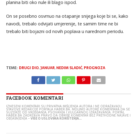
planina biti oko nule ili blago ispod.
On se posebno osvrnuo na otapanje snijega koje bi se, kako
navodi, trebalo odvijati umjerenije, te samim time ne bi
trebalo biti bojazni od novih poplava u narednom periodu.
TEME:
DRUGI DIO
,
JANUAR
,
NEDIM SLADIĆ
,
PROGNOZA
FACEBOOK KOMENTARI
IZNESENI KOMENTARI SU PRIVATNA MIŠLJENJA AUTORA I NE ODRAŽAVAJU
STAVOVE REDAKCIJE PORTALA HABER.BA. MOLIMO AUTORE KOMENTARA DA SE
SUZDRŽE OD VRIJEĐANJA, PSOVANJA I VULGARNOG IZRAŽAVANJA. PORTAL
HABER.BA ZADRŽAVA PRAVO DA OBRIŠE KOMENTAR BEZ PRETHODNE NAJAVE I
OBJAŠNJENJA -
VIŠE O USLOVIMA KORIŠTENJA...