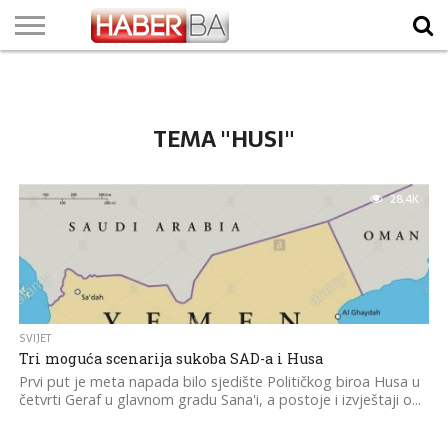
VIJESTI
BIZNIS
SPORT
SHOWBIZ
LIFESTYLE
SCI-
AUTO
ZANIMLJIVOSTI
FOTO
VIDEO
TV
VREMENSKA
STANJE NA
KURSNA
O
MARKETING
IMPRESSUM
KONTAKT
TECH
PROGRAM
PROGNOZA
PUTEVIMA
LISTA
NAMA
TEMA "HUSI"
28.4K
SVIJET
Tri moguća scenarija sukoba SAD-a i Husa
Prvi put je meta napada bilo sjedište Političkog biroa Husa u
četvrti Geraf u glavnom gradu Sana'i, a postoje i izvještaji o...