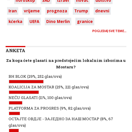
horoskop
SAD
Izrael
novac
ubistvo
Iran
vrijeme
prognoza
Trump
dnevni
kćerka
UEFA
Dino Merlin
granice
POGLEDAJ SVE TEME…
ANKETA
Za koga ćete glasati na predstojećim lokalnim izborima u
Mostaru?
BH BLOK
(29%, 252 glas/ova)
KOALICIJA ZA MOSTAR
(25%, 221 glas/ova)
NEĆU GLASATI
(11%, 100 glas/ova)
PLATFORMA ZA PROGRES
(9%, 82 glas/ova)
ОСТАЈТЕ ОВДЈЕ - ЗАЈЕДНО ЗА НАШ МОСТАР
(8%, 67
glas/ova)