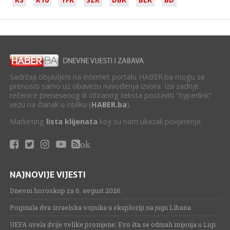
Sadržaji objavljeni na internet portalu HABER.ba mogu se
prenositi samo uz obavezu navođenja izvora. Iza zadnje
rečenice prenesenog ili citiranog teksta postaviti "hyperlink"
vezu na članak u obliku (
HABER.ba
).
Marketing
lista klijenata
koji su nam ukazali povjerenje.
ok
NAJNOVIJE VIJESTI
Dnevni horoskop za 6. avgust.2026.
Poginula dva izraelska vojnika u eksploziji na jugu Libana
UEFA uvela dvije velike promjene: Evo šta se odmah mijenja u Ligi