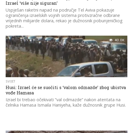
Izrael ‘više nije siguran’
Uspješan raketni napad na područje Tel Aviva pokazuje
ograničenja izraelskih vojnih sistema protivzračne odbrane
vrijednih milijarde dolara, rekao je dužnosnik pobunjeničkog
pokreta...
40.0K
SVIJET
Husi: Izrael će se suočiti s ‘valom odmazde’ zbog ubistva
vođe Hamasa
Izrael bi trebao očekivati ​​”val odmazde” nakon atentata na
čelnika Hamasa Ismaila Haniyeha, kaže dužnosnik grupe Husi.