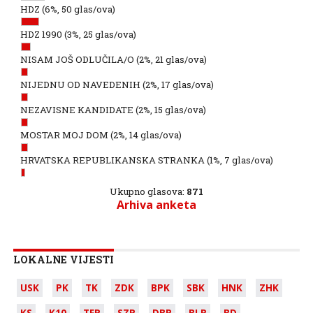
HDZ
(6%, 50 glas/ova)
HDZ 1990
(3%, 25 glas/ova)
NISAM JOŠ ODLUČILA/O
(2%, 21 glas/ova)
NIJEDNU OD NAVEDENIH
(2%, 17 glas/ova)
NEZAVISNE KANDIDATE
(2%, 15 glas/ova)
MOSTAR MOJ DOM
(2%, 14 glas/ova)
HRVATSKA REPUBLIKANSKA STRANKA
(1%, 7 glas/ova)
Ukupno glasova:
871
Arhiva anketa
LOKALNE VIJESTI
USK
PK
TK
ZDK
BPK
SBK
HNK
ZHK
KS
K10
TFR
SZR
DBR
BLR
BD