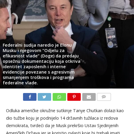
Federalni sudija naredio je Elonu
Musku i njegovom “Odjelu za
efikasnost vlade” (Doge) da predaju
opsežnu dokumentaciju koja otkriva
identitet zaposlenih i interne
evidencije povezane s agresivnim
smanjenjem troškova i programa
federalne vlade.
KOMENTARI
Odluka američke okružne sutkinje Tanye Chutkan dolazi kao
dio tužbe koju je podnijelo 14 državnih tužilaca iz redova
demokrata, tvrdeći da je Musk prekršio Ustav Sjedinjenih
Američkih Država jer je koristio ovlasti koje bi trebali imati