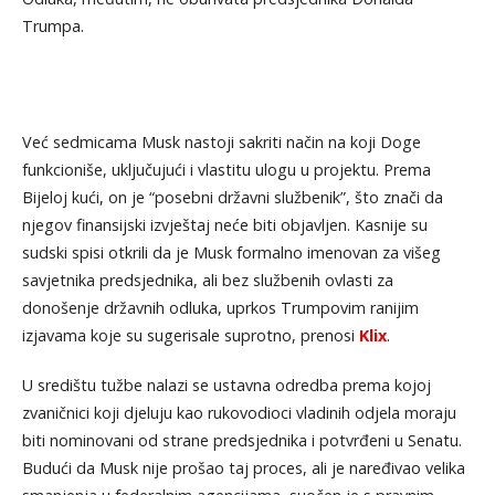
Trumpa.
Već sedmicama Musk nastoji sakriti način na koji Doge
funkcioniše, uključujući i vlastitu ulogu u projektu. Prema
Bijeloj kući, on je “posebni državni službenik”, što znači da
njegov finansijski izvještaj neće biti objavljen. Kasnije su
sudski spisi otkrili da je Musk formalno imenovan za višeg
savjetnika predsjednika, ali bez službenih ovlasti za
donošenje državnih odluka, uprkos Trumpovim ranijim
izjavama koje su sugerisale suprotno, prenosi
Klix
.
U središtu tužbe nalazi se ustavna odredba prema kojoj
zvaničnici koji djeluju kao rukovodioci vladinih odjela moraju
biti nominovani od strane predsjednika i potvrđeni u Senatu.
Budući da Musk nije prošao taj proces, ali je naređivao velika