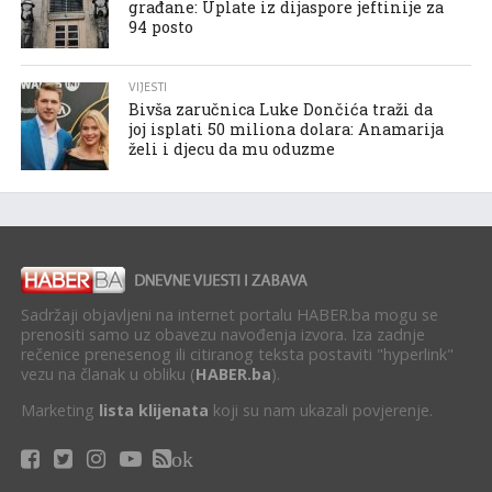
građane: Uplate iz dijaspore jeftinije za
94 posto
VIJESTI
Bivša zaručnica Luke Dončića traži da
joj isplati 50 miliona dolara: Anamarija
želi i djecu da mu oduzme
Sadržaji objavljeni na internet portalu HABER.ba mogu se
prenositi samo uz obavezu navođenja izvora. Iza zadnje
rečenice prenesenog ili citiranog teksta postaviti "hyperlink"
vezu na članak u obliku (
HABER.ba
).
Marketing
lista klijenata
koji su nam ukazali povjerenje.
ok