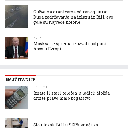
BIH
Gužve na granicama od ranog jutra:
Duga zadržavanja na izlazu iz BiH, evo
gdje su najveće kolone
SVIJET
Moskva se sprema izazvati potpuni
haos u Evropi
NAJČITANIJE
SCI-TECH
Imate li stari telefon u ladici: Možda
držite pravo malo bogatstvo
BIH
Šta ulazak BiH u SEPA znači za