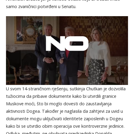
samo zvaničnici potvrđeni u Senatu.
U svom 14-straničnom rješenju, sutkinja Chutkan je dozvolila
tužiocima da pribave dokumente kako bi utvrdili granice
Muskove moći, što bi moglo dovesti do zaustavljanja
aktivnosti Dogea. Također je naglasila da zahtjevi za uvid u
dokumente mogu uključivati identitete zaposlenih u Dogeu
kako bi se utvrdio obim operacija ove kontroverzne jedinice.
Odluka, međutim, ne obuhvata predsjednika Donalda