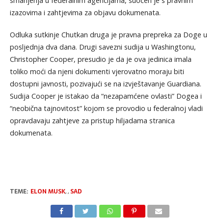
smanjenja u federalnim agencijama, suočen je s pravnim
izazovima i zahtjevima za objavu dokumenata.
Odluka sutkinje Chutkan druga je pravna prepreka za Doge u
posljednja dva dana. Drugi savezni sudija u Washingtonu,
Christopher Cooper, presudio je da je ova jedinica imala
toliko moći da njeni dokumenti vjerovatno moraju biti
dostupni javnosti, pozivajući se na izvještavanje Guardiana.
Sudija Cooper je istakao da “nezapamćene ovlasti” Dogea i
“neobična tajnovitost” kojom se provodio u federalnoj vladi
opravdavaju zahtjeve za pristup hiljadama stranica
dokumenata.
TEME:
ELON MUSK
,
,
SAD