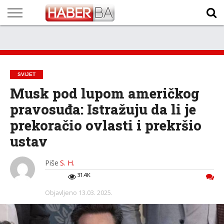
VIJESTI
BIZNIS
SPORT
SHOWBIZ
LIFESTYLE
SCI-
AUTO
ZANIMLJIVOSTI
FOTO
VIDEO
TV
VREMENSKA
STANJE NA
KURSNA
O
MARKETING
IMPRESSUM
KONTAKT
TECH
PROGRAM
PROGNOZA
PUTEVIMA
LISTA
NAMA
SVIJET
Musk pod lupom američkog
pravosuđa: Istražuju da li je
prekoračio ovlasti i prekršio
ustav
Piše
S. H.
31.4K
Objavljeno
13.03. 2025.