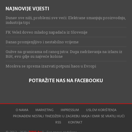
NAJNOVIJE VIJESTI
Dunav sve niži, problemi sve veći: Elektrane smanjuju proizvodnju,
industrija trpi
FK Velež doveo mladog napadača iz Slovenije
Danas promjenjljivo i nestabilno vrijeme
Gužve na granicama od ranog jutra: Duga zadržavanja na izlazu iz
BiH, evo gdje su najveće kolone
Moskva se sprema izazvati potpuni haos u Evropi
POTRAŽITE NAS NA FACEBOOKU
O NAMA
MARKETING
IMPRESSUM
USLOVI KORIŠTENJA
PRONAĐENI NESTALI TINEJDŽERI U ZAGREBU: MAJA I EMIR SE VRATILI KUĆI
RSS
KONTAKT
© 2012 - 2020 "
NMS.ba
" - Sva prava zadržana.