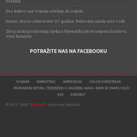
vezama
Evo kakvo nas vrijeme očekuje do srijede
Dunav oborio rekord star 117 godina: Rekordno nizak nivo vode
Zbog niskog vodostaja rijeka u Njemačkoj teret umjesto brodova
voze kamioni
POTRAŽITE NAS NA FACEBOOKU
O NAMA
MARKETING
IMPRESSUM
USLOVI KORIŠTENJA
PRONAĐENI NESTALI TINEJDŽERI U ZAGREBU: MAJA I EMIR SE VRATILI KUĆI
RSS
KONTAKT
© 2012 - 2020 "
NMS.ba
" - Sva prava zadržana.