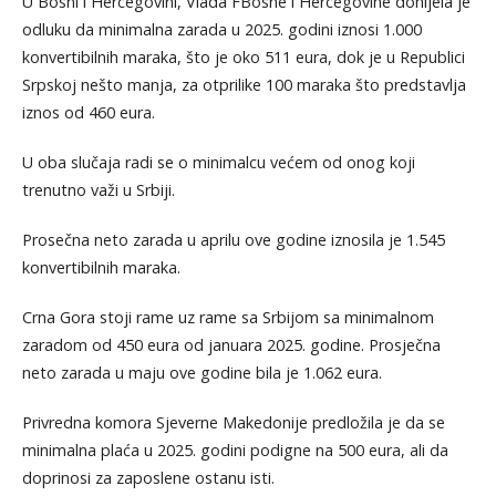
U Bosni i Hercegovini, Vlada FBosne i Hercegovine donijela je
odluku da minimalna zarada u 2025. godini iznosi 1.000
konvertibilnih maraka, što je oko 511 eura, dok je u Republici
Srpskoj nešto manja, za otprilike 100 maraka što predstavlja
iznos od 460 eura.
U oba slučaja radi se o minimalcu većem od onog koji
trenutno važi u Srbiji.
Prosečna neto zarada u aprilu ove godine iznosila je 1.545
konvertibilnih maraka.
Crna Gora stoji rame uz rame sa Srbijom sa minimalnom
zaradom od 450 eura od januara 2025. godine. Prosječna
neto zarada u maju ove godine bila je 1.062 eura.
Privredna komora Sjeverne Makedonije predložila je da se
minimalna plaća u 2025. godini podigne na 500 eura, ali da
doprinosi za zaposlene ostanu isti.