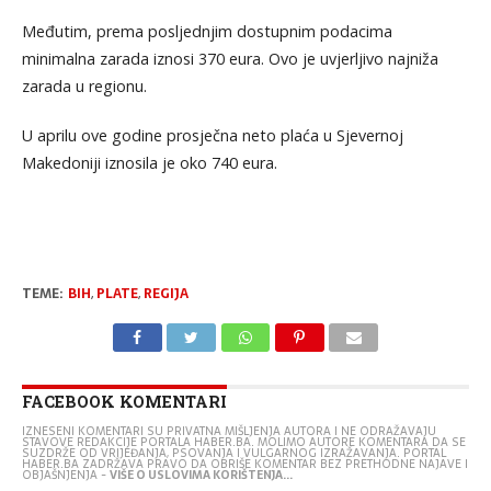
Međutim, prema posljednjim dostupnim podacima
minimalna zarada iznosi 370 eura. Ovo je uvjerljivo najniža
zarada u regionu.
U aprilu ove godine prosječna neto plaća u Sjevernoj
Makedoniji iznosila je oko 740 eura.
TEME:
BIH
,
PLATE
,
REGIJA
FACEBOOK KOMENTARI
IZNESENI KOMENTARI SU PRIVATNA MIŠLJENJA AUTORA I NE ODRAŽAVAJU
STAVOVE REDAKCIJE PORTALA HABER.BA. MOLIMO AUTORE KOMENTARA DA SE
SUZDRŽE OD VRIJEĐANJA, PSOVANJA I VULGARNOG IZRAŽAVANJA. PORTAL
HABER.BA ZADRŽAVA PRAVO DA OBRIŠE KOMENTAR BEZ PRETHODNE NAJAVE I
OBJAŠNJENJA -
VIŠE O USLOVIMA KORIŠTENJA...