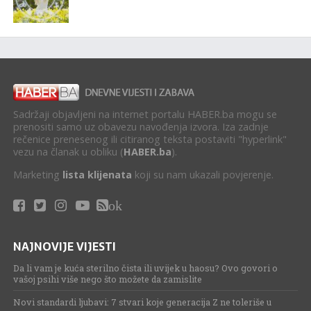
Sadržaji objavljeni na internet portalu HABER.ba mogu se
prenositi samo uz obavezu navođenja izvora. Iza zadnje
rečenice prenesenog ili citiranog teksta postaviti "hyperlink"
vezu na članak u obliku (
HABER.ba
).
Marketing
lista klijenata
koji su nam ukazali povjerenje.
ok
NAJNOVIJE VIJESTI
Da li vam je kuća sterilno čista ili uvijek u haosu? Ovo govori o
vašoj psihi više nego što možete da zamislite
Novi standardi ljubavi: 7 stvari koje generacija Z ne toleriše u