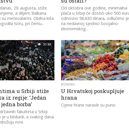
dstvu
su ostali?
 danas, 29. augusta, stiže
Od oktobra ove godine, minimalna
rijeme, a diljem Balkana
plaća u Srbiji će dostići oko 500 eur
ni su meteoalarmi. Obilna kiša
odnosno 58.630 dinara, odlučeno j
godila Istru, pri čemu...
na nedavnoj sjednici Socijalno-
ekonomskog...
33.8K
27.2K
BIZNEWS
tima u Srbiji stiže
U Hrvatskoj poskupljuje
a iz regije: ‘Jedan
hrana
, jedna borba’
Cijene hrane narasle su puno.
državnih fakulteta u Srbiji
 je u blokadi, a svakog dana
idružuju novi.