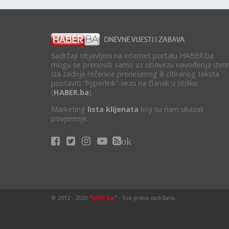
Sadržaji objavljeni na internet portalu HABER.ba
mogu se prenositi samo uz obavezu navođenja izvor
Iza zadnje rečenice prenesenog ili citiranog teksta
postaviti "hyperlink" vezu na članak u obliku
(
HABER.ba
).
Marketing
lista klijenata
koji su nam ukazali
povjerenje.
ok
© 2012 - 2020 "
NMS.ba
" - Sva prava zadržana.