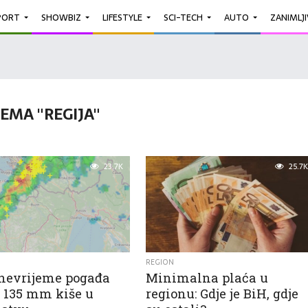
PORT
SHOWBIZ
LIFESTYLE
SCI-TECH
AUTO
ZANIMLJ
EMA "REGIJA"
23.7K
25.7K
REGION
nevrijeme pogađa
Minimalna plaća u
: 135 mm kiše u
regionu: Gdje je BiH, gdje