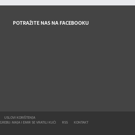
POTRAŽITE NAS NA FACEBOOKU
USLOVI KORIŠTENJA
REBU: MAJA I EMIR SE VRATILI KUĆI
RSS
KONTAKT