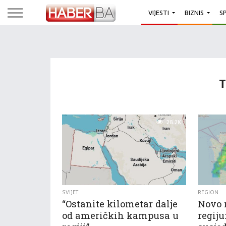
VIJESTI
BIZNIS
S
T
28.2K
SVIJET
REGION
“Ostanite kilometar dalje
Novo 
od američkih kampusa u
regiju