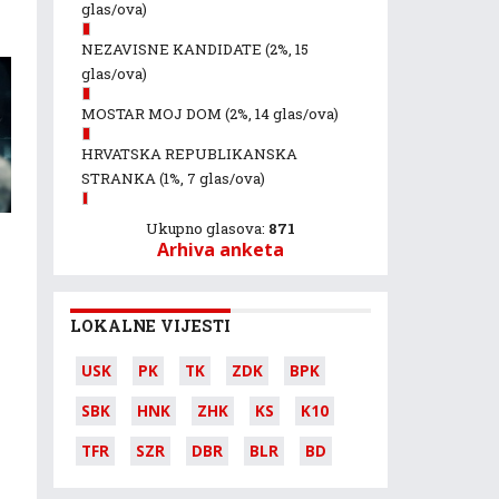
glas/ova)
NEZAVISNE KANDIDATE
(2%, 15
glas/ova)
MOSTAR MOJ DOM
(2%, 14 glas/ova)
HRVATSKA REPUBLIKANSKA
STRANKA
(1%, 7 glas/ova)
Ukupno glasova:
871
Arhiva anketa
LOKALNE VIJESTI
USK
PK
TK
ZDK
BPK
SBK
HNK
ZHK
KS
K10
TFR
SZR
DBR
BLR
BD