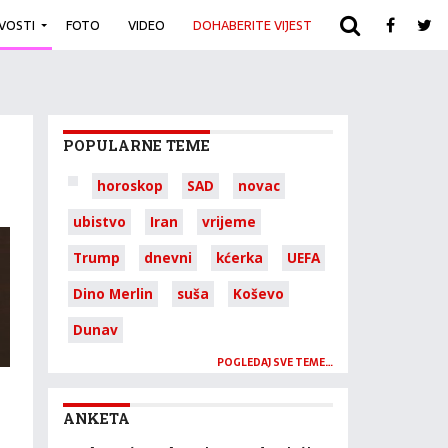
IVOSTI
FOTO
VIDEO
DOHABERITE VIJEST
ARHIVA
POPULARNE TEME
horoskop
SAD
novac
ubistvo
Iran
vrijeme
Trump
dnevni
kćerka
UEFA
Dino Merlin
suša
Koševo
Dunav
POGLEDAJ SVE TEME…
ANKETA