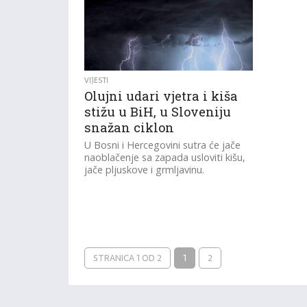
VIJESTI
Olujni udari vjetra i kiša
stižu u BiH, u Sloveniju
snažan ciklon
U Bosni i Hercegovini sutra će jače
naoblačenje sa zapada usloviti kišu,
jače pljuskove i grmljavinu.
STRANICA 1 OD 2
1
2