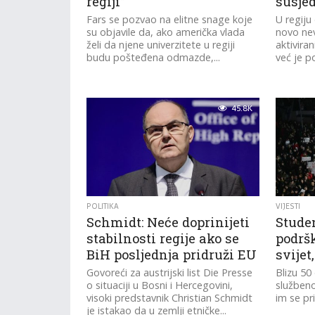
regiji”
susje
Fars se pozvao na elitne snage koje
U regiju
su objavile da, ako američka vlada
novo nev
želi da njene univerzitete u regiji
aktivira
budu pošteđena odmazde,...
već je po
45.8K
POLITIKA
VIJESTI
Schmidt: Neće doprinijeti
Studen
stabilnosti regije ako se
podršk
BiH posljednja pridruži EU
svijet
Govoreći za austrijski list Die Presse
Blizu 50 
o situaciji u Bosni i Hercegovini,
službeno
visoki predstavnik Christian Schmidt
im se pr
je istakao da u zemlji etničke...