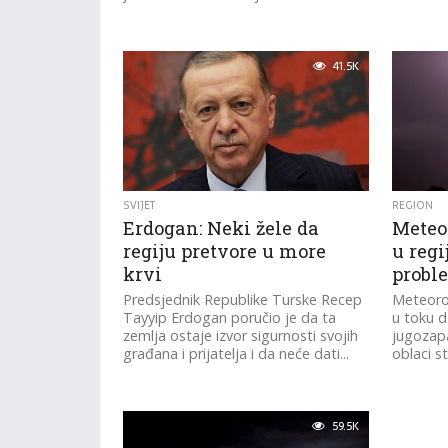
41.5K
SVIJET
REGION
Erdogan: Neki žele da
Meteo
regiju pretvore u more
u regi
krvi
probl
Predsjednik Republike Turske Recep
Meteorol
Tayyip Erdogan poručio je da ta
u toku d
zemlja ostaje izvor sigurnosti svojih
jugozapa
građana i prijatelja i da neće dati...
oblaci sti
59.5K