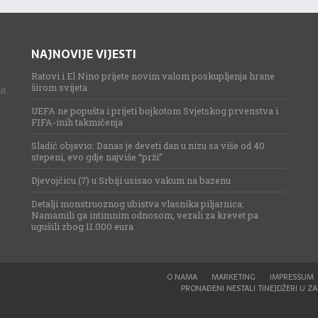
NAJNOVIJE VIJESTI
Ratovi i El Nino prijete novim valom poskupljenja hrane
širom svijeta
a.
UEFA ne popušta i prijeti bojkotom Svjetskog prvenstva i
FIFA-inih takmičenja
Sladić objavio: Danas je deveti dan u nizu sa više od 40
stepeni, evo gdje najviše “prži”
Djevojčicu (7) u Srbiji usisao vakum na bazenu
Detalji monstruoznog ubistva vlasnika piljarnica:
Namamili ga intimnim odnosom, vezali za krevet pa
ugušili zbog 11.000 eura
O NAMA
MARKETING
IMPRESSUM
PRONAĐENI NESTALI TINEJDŽERI U ZAG