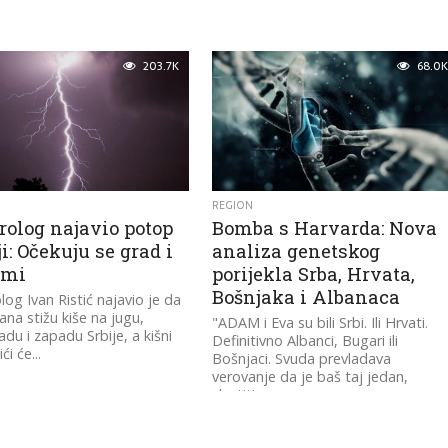
203.7K
68.0K
REGION
rolog najavio potop
Bomba s Harvarda: Nova
ji: Očekuju se grad i
analiza genetskog
emi
porijekla Srba, Hrvata,
Bošnjaka i Albanaca
og Ivan Ristić najavio je da
ana stižu kiše na jugu,
"ADAM i Eva su bili Srbi. Ili Hrvati.
du i zapadu Srbije, a kišni
Definitivno Albanci, Bugari ili
ći će...
Bošnjaci. Svuda prevladava
verovanje da je baš taj jedan,
vlastiti...