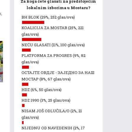
Za koga ćete glasati na predstojećim
lokalnim izborima u Mostaru?
a,
BH BLOK
(29%, 252 glas/ova)
e
KOALICIJA ZA MOSTAR
(25%, 221
glas/ova)
NEĆU GLASATI
(11%, 100 glas/ova)
PLATFORMA ZA PROGRES
(9%, 82
glas/ova)
ОСТАЈТЕ ОВДЈЕ - ЗАЈЕДНО ЗА НАШ
МОСТАР
(8%, 67 glas/ova)
HDZ
(6%, 50 glas/ova)
HDZ 1990
(3%, 25 glas/ova)
NISAM JOŠ ODLUČILA/O
(2%, 21
glas/ova)
NIJEDNU OD NAVEDENIH
(2%, 17