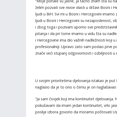
“Moje poruke su jasne, ja tačno znam šta su na
želim pozvati sve nivoe vlasti u državi Bosni i 
ljudi u BiH. Svi mi u Bosni i Hercegovini imamo 
ljudi u Bosni i Hercegovini su nezaposlenost, 
i zbog toga i pozivam uporno sve predststavnik
pitanja i da pri tome imamo u vidu šta su nadle
i Hercegovine ima dio važnih nadležnosti koji u
profesionalniji. Upravo zato sam poslao prve p
znače veći stupanj odgovornosti i ozbiljnosti u r
U svojim prioritetima djelovanja istakao je put
naglasio da je to ono o čemu je on naglašavao i p
“Ja sam čovjek koji ima kontinuitet djelovanja. 
pokušavam da imam jedan kontinuitet, vrlo jasno
poslije izbora govorio da moramo poštovati U