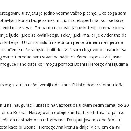
Hercegovinu u svijetu je jedno veoma važno pitanje. Oko toga sam
obavljam konsultacije sa nekim ljudima, ekspertima, koji se bave
jeniti neke stvari. Trebamo napraviti jasne kriterije prema kojima
e ljude, ljude sa kvalifikacija. Takvij ljudi ima, ali je evidentno da
ku i kriterije . U tom smislu u narednom periodu imam namjeru da
jiti vođenje naše vanjske polititke. Već sam dogovorio sastanke sa
cegovine. Poredao sam stvari na način da ćemo uspostaviti jasne
bolje moguće kandidate koji mogu pomoći Bosni i Hercegovini i ljudima
tskog statusa našoj zemlji od strane EU bilo dobar vjetar u leđa
ju na inauguraciji ukazao na važnost da u ovim sedmicama, do 20.
or da Bosna i Hercegovina dobije kandidatski status. To ja jako
 u leđa da nastavimo sa reformama. Da ispunjavamo ono što su
teta kako bi Bosna i Hercegovina krenula dalje. Vjerujem da svi