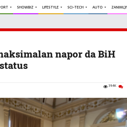
PORT
SHOWBIZ
LIFESTYLE
SCI-TECH
AUTO
ZANIMLJ
 maksimalan napor da BiH
status
39.4K