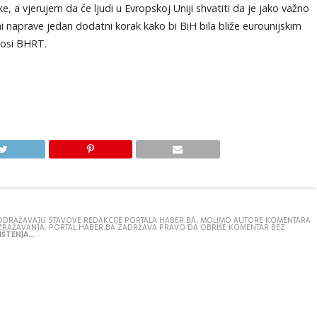
 a vjerujem da će ljudi u Evropskoj Uniji shvatiti da je jako važno
 naprave jedan dodatni korak kako bi BiH bila bliže eurounijskim
enosi BHRT.
E ODRAŽAVAJU STAVOVE REDAKCIJE PORTALA HABER.BA. MOLIMO AUTORE KOMENTARA
IZRAŽAVANJA. PORTAL HABER.BA ZADRŽAVA PRAVO DA OBRIŠE KOMENTAR BEZ
ŠTENJA...