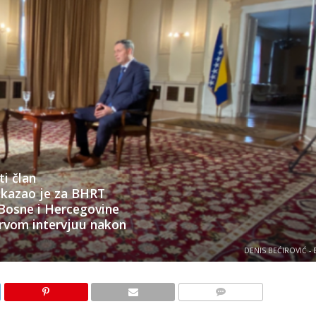
ti član
 kazao je za BHRT
 Bosne i Hercegovine
rvom intervjuu nakon
DENIS BEĆIROVIĆ -
KOMENTARI