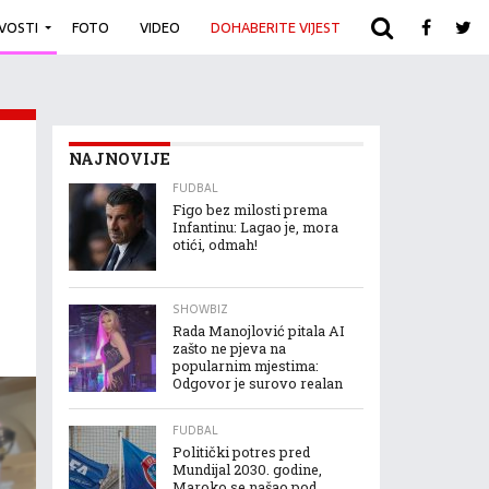
IVOSTI
FOTO
VIDEO
DOHABERITE VIJEST
ARHIVA
NAJNOVIJE
FUDBAL
Figo bez milosti prema
Infantinu: Lagao je, mora
otići, odmah!
SHOWBIZ
Rada Manojlović pitala AI
zašto ne pjeva na
popularnim mjestima:
Odgovor je surovo realan
FUDBAL
Politički potres pred
Mundijal 2030. godine,
Maroko se našao pod