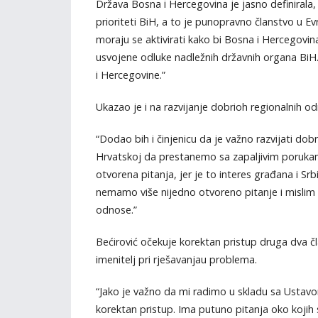
Država Bosna i Hercegovina je jasno definirala, k
prioriteti BiH, a to je punopravno članstvo u Ev
moraju se aktivirati kako bi Bosna i Hercegovi
usvojene odluke nadležnih državnih organa BiH. N
i Hercegovine.”
Ukazao je i na razvijanje dobrioh regionalnih o
“Dodao bih i činjenicu da je važno razvijati dob
Hrvatskoj da prestanemo sa zapaljivim poruka
otvorena pitanja, jer je to interes građana i Sr
nemamo više nijedno otvoreno pitanje i mislim
odnose.”
Bećirović očekuje korektan pristup druga dva čl
imenitelj pri rješavanjau problema.
“Jako je važno da mi radimo u skladu sa Ustav
korektan pristup. Ima putuno pitanja oko kojih 