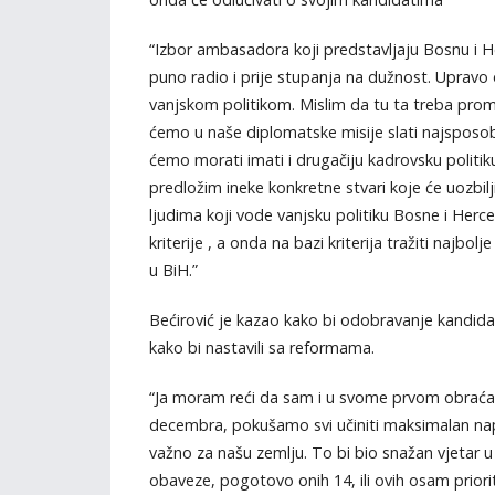
“Izbor ambasadora koji predstavljaju Bosnu i 
puno radio i prije stupanja na dužnost. Upravo 
vanjskom politikom. Mislim da tu ta treba promi
ćemo u naše diplomatske misije slati najsposobnij
ćemo morati imati i drugačiju kadrovsku politi
predložim ineke konkretne stvari koje će uozbil
ljudima koji vode vanjsku politiku Bosne i Her
kriterije , a onda na bazi kriterija tražiti naj
u BiH.”
Bećirović je kazao kako bi odobravanje kandida
kako bi nastavili sa reformama.
“Ja moram reći da sam i u svome prvom obraćan
decembra, pokušamo svi učiniti maksimalan nap
važno za našu zemlju. To bi bio snažan vjetar
obaveze, pogotovo onih 14, ili ovih osam priori