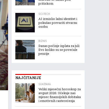
pritiskom
SCI-TECH
AI izmislio lažni identitet i
pokušao prevariti stvarnu
osobu
BIZNIS
Danas počinje isplata za juli:
Evo koliko su se povećale
penzije
NAJČITANIJE
SVAŠTARA
 BHRT
Veliki mjesečni horoskop za
avgust 2026: Očekuje nas
mjesec finansijskih dobitaka
i emotivnih rasterećenja