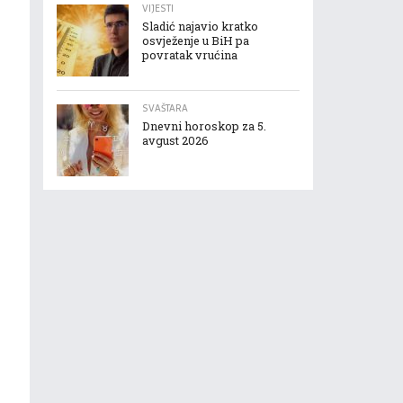
VIJESTI
Sladić najavio kratko
osvježenje u BiH pa
povratak vrućina
SVAŠTARA
Dnevni horoskop za 5.
avgust 2026