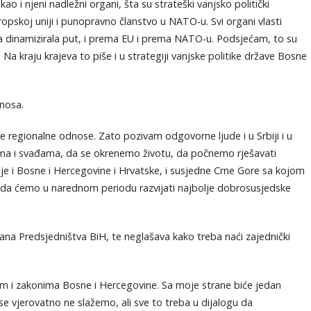
ao i njeni nadležni organi, šta su strateški vanjsko politički
ropskoj uniji i punopravno članstvo u NATO-u. Svi organi vlasti
na dinamizirala put, i prema EU i prema NATO-u. Podsjećam, to su
a kraju krajeva to piše i u strategiji vanjske politike države Bosne
dnosa.
re regionalne odnose. Zato pozivam odgovorne ljude i u Srbiji i u
ma i svađama, da se okrenemo životu, da počnemo rješavati
bije i Bosne i Hercegovine i Hrvatske, i susjedne Crne Gore sa kojom
 da ćemo u narednom periodu razvijati najbolje dobrosusjedske
ana Predsjedništva BiH, te neglašava kako treba naći zajednički
om i zakonima Bosne i Hercegovine. Sa moje strane biće jedan
se vjerovatno ne slažemo, ali sve to treba u dijalogu da