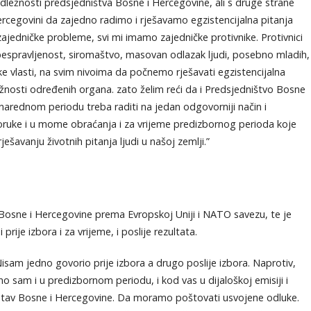
dležnosti predsjedništva Bosne i Hercegovine, ali s druge strane
Hercegovini da zajedno radimo i rješavamo egzistencijalna pitanja
zajedničke probleme, svi mi imamo zajedničke protivnike. Protivnici
obespravljenost, siromaštvo, masovan odlazak ljudi, posebno mladih,
e vlasti, na svim nivoima da počnemo rješavati egzistencijalna
žnosti određenih organa. zato želim reći da i Predsjedništvo Bosne
 narednom periodu treba raditi na jedan odgovorniji način i
oruke i u mome obraćanja i za vrijeme predizbornog perioda koje
ješavanju životnih pitanja ljudi u našoj zemlji.”
 Bosne i Hercegovine prema Evropskoj Uniji i NATO savezu, te je
rije izbora i za vrijeme, i poslije rezultata.
Nisam jedno govorio prije izbora a drugo poslije izbora. Naprotiv,
 sam i u predizbornom periodu, i kod vas u dijaloškoj emisiji i
stav Bosne i Hercegovine. Da moramo poštovati usvojene odluke.