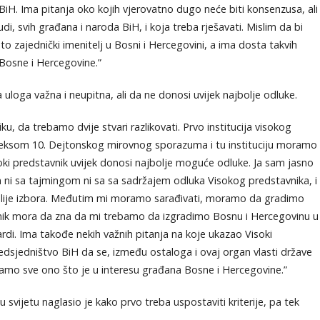
iH. Ima pitanja oko kojih vjerovatno dugo neće biti konsenzusa, ali
udi, svih građana i naroda BiH, i koja treba rješavati. Mislim da bi
o zajednički imenitelj u Bosni i Hercegovini, a ima dosta takvih
a Bosne i Hercegovine.”
uloga važna i neupitna, ali da ne donosi uvijek najbolje odluke.
u, da trebamo dvije stvari razlikovati. Prvo institucija visokog
aneksom 10. Dejtonskog mirovnog sporazuma i tu instituciju moramo
oki predstavnik uvijek donosi najbolje moguće odluke. Ja sam jasno
m ni sa tajmingom ni sa sa sadržajem odluka Visokog predstavnika, i
lije izbora. Međutim mi moramo sarađivati, moramo da gradimo
nik mora da zna da mi trebamo da izgradimo Bosnu i Hercegovinu u
dardi. Ima takođe nekih važnih pitanja na koje ukazao Visoki
edsjedništvo BiH da se, između ostaloga i ovaj organ vlasti države
avamo sve ono što je u interesu građana Bosne i Hercegovine.”
ijetu naglasio je kako prvo treba uspostaviti kriterije, pa tek