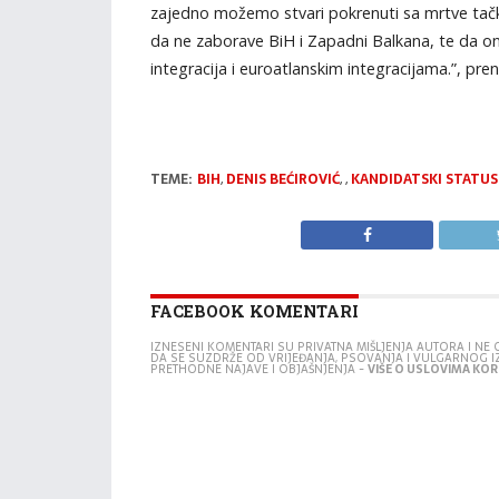
zajedno možemo stvari pokrenuti sa mrtve tačke,
da ne zaborave BiH i Zapadni Balkana, te da oni
integracija i euroatlanskim integracijama.”, pr
TEME:
BIH
,
DENIS BEĆIROVIĆ
,
,
KANDIDATSKI STATUS
FACEBOOK KOMENTARI
IZNESENI KOMENTARI SU PRIVATNA MIŠLJENJA AUTORA I N
DA SE SUZDRŽE OD VRIJEĐANJA, PSOVANJA I VULGARNOG 
PRETHODNE NAJAVE I OBJAŠNJENJA -
VIŠE O USLOVIMA KORI