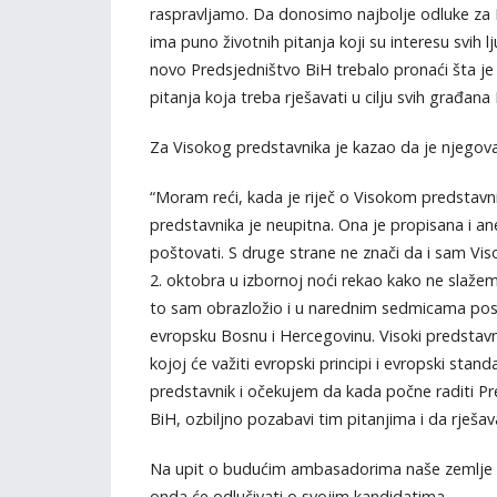
raspravljamo. Da donosimo najbolje odluke za B
ima puno životnih pitanja koji su interesu svih lj
novo Predsjedništvo BiH trebalo pronaći šta je t
pitanja koja treba rješavati u cilju svih građan
Za Visokog predstavnika je kazao da je njegova 
“Moram reći, kada je riječ o Visokom predstavnik
predstavnika je neupitna. Ona je propisana i 
poštovati. S druge strane ne znači da i sam Vis
2. oktobra u izbornoj noći rekao kako ne slaže
to sam obrazložio i u narednim sedmicama pos
evropsku Bosnu i Hercegovinu. Visoki predstav
kojoj će važiti evropski principi i evropski stan
predstavnik i očekujem da kada počne raditi Pr
BiH, ozbiljno pozabavi tim pitanjima i da rješ
Na upit o budućim ambasadorima naše zemlje u sv
onda će odlučivati o svojim kandidatima