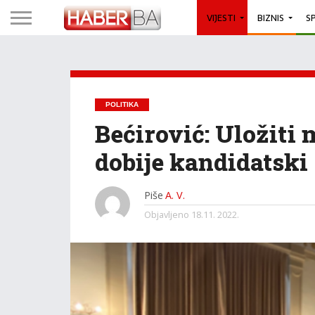
VIJESTI
BIZNIS
S
POLITIKA
Bećirović: Uložiti
dobije kandidatski 
Piše
A. V.
Objavljeno
18.11. 2022.