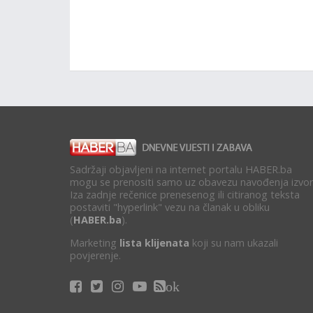
Sadržaji objavljeni na internet portalu HABER.ba
mogu se prenositi samo uz obavezu navođenja izvor
Iza zadnje rečenice prenesenog ili citiranog teksta
postaviti "hyperlink" vezu na članak u obliku
(
HABER.ba
).
Marketing
lista klijenata
koji su nam ukazali
povjerenje.
ok