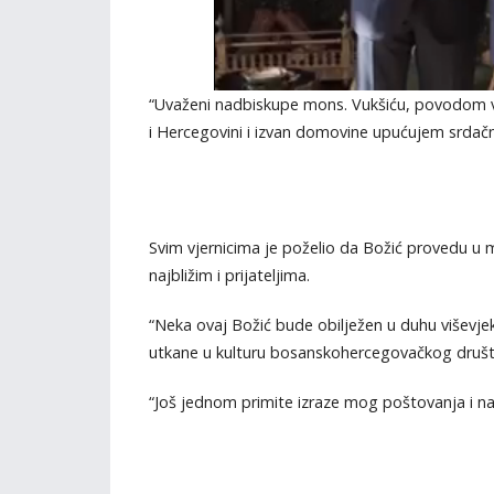
“Uvaženi nadbiskupe mons. Vukšiću, povodom ve
i Hercegovini i izvan domovine upućujem srdačne 
Svim vjernicima je poželio da Božić provedu u mi
najbližim i prijateljima.
“Neka ovaj Božić bude obilježen u duhu viševj
utkane u kulturu bosanskohercegovačkog društv
“Još jednom primite izraze mog poštovanja i na