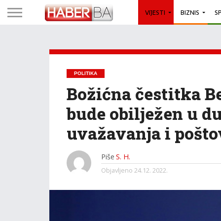
VIJESTI
BIZNIS
S
POLITIKA
Božićna čestitka B
bude obilježen u 
uvažavanja i pošto
Piše
S. H.
Objavljeno
24.12. 2022.