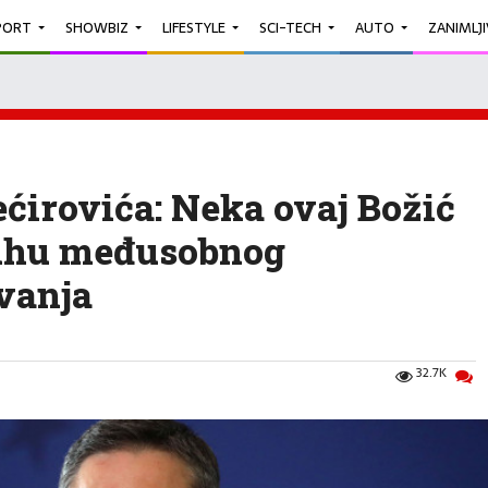
PORT
SHOWBIZ
LIFESTYLE
SCI-TECH
AUTO
ZANIMLJ
ećirovića: Neka ovaj Božić
duhu međusobnog
vanja
32.7K