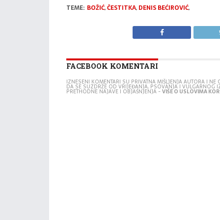
TEME:
BOŽIĆ
,
ČESTITKA
,
DENIS BEĆIROVIĆ
,
FACEBOOK KOMENTARI
IZNESENI KOMENTARI SU PRIVATNA MIŠLJENJA AUTORA I N
DA SE SUZDRŽE OD VRIJEĐANJA, PSOVANJA I VULGARNOG 
PRETHODNE NAJAVE I OBJAŠNJENJA -
VIŠE O USLOVIMA KORI