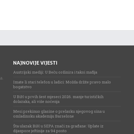
NAJNOVIJE VIJESTI
Austrijski mediji: U Beču ordinira i taksi mafija
a.
Imate li stari telefon u ladici: Možda držite pravo malo
bogatstvo
U BiH u prvih šest mjeseci 2026. manje turističkih
dolazaka, ali više noćenja
Mesi prekinuo glasine o prelasku njegovog sina u
omladinsku akademiju Barselone
Šta ulazak BiH u SEPA znači za građane: Uplate iz
dijaspore jeftinije za 94 posto