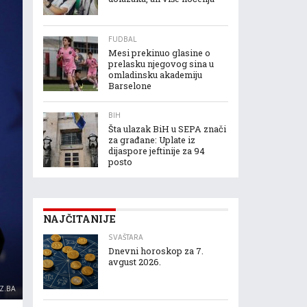
FUDBAL
Mesi prekinuo glasine o
prelasku njegovog sina u
omladinsku akademiju
Barselone
BIH
Šta ulazak BiH u SEPA znači
za građane: Uplate iz
dijaspore jeftinije za 94
posto
NAJČITANIJE
SVAŠTARA
Dnevni horoskop za 7.
avgust 2026.
AZ.BA