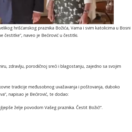
likog hrišćanskog praznika Božića, Vama i svim katolicima u Bosni
čestitke”, naveo je Bećirović u čestitki.
ru, zdravlju, porodičnoj sreći i blagostanju, zajedno sa svojim
ekovne tradicije međusobnog uvažavanja i poštovanja, duboko
a”, napisao je Bećirović, te dodao:
jljepše želje povodom Vašeg praznika. Čestit Božić!”.