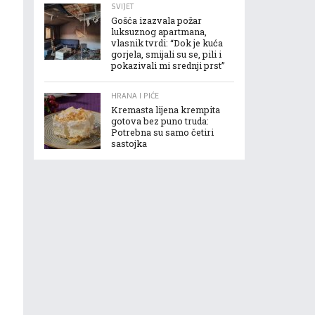
SVIJET
Gošća izazvala požar
luksuznog apartmana,
vlasnik tvrdi: “Dok je kuća
gorjela, smijali su se, pili i
pokazivali mi srednji prst”
HRANA I PIĆE
Kremasta lijena krempita
gotova bez puno truda:
Potrebna su samo četiri
sastojka