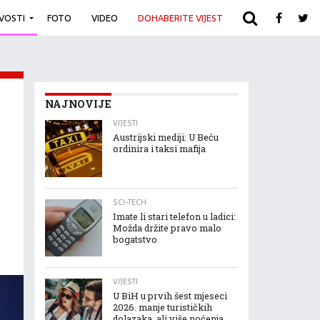
IVOSTI
FOTO
VIDEO
DOHABERITE VIJEST
ARHIVA
NAJNOVIJE
VIJESTI
Austrijski mediji: U Beču
ordinira i taksi mafija
SCI-TECH
Imate li stari telefon u ladici:
Možda držite pravo malo
bogatstvo
VIJESTI
U BiH u prvih šest mjeseci
2026. manje turističkih
dolazaka, ali više noćenja