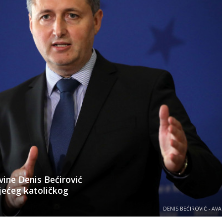
vine Denis Bećirović
jećeg katoličkog
DENIS BEĆIROVIĆ - AV