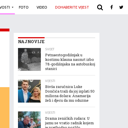
IVOSTI
FOTO
VIDEO
DOHABERITE VIJEST
ARHIVA
NAJNOVIJE
SVIJET
Petnaestogodišnjak u
kostimu klauna nasmrt izbo
78-godišnjaka na autobuskoj
stanici
VIJESTI
Bivša zaručnica Luke
Dončića traži da joj isplati 50
miliona dolara: Anamarija
želi i djecu da mu oduzme
VIJESTI
Drama zeničkih rudara: U
jamu se vratio radnik kojem
je prethodno pozlilo