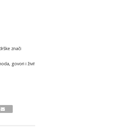
drške znači
da, govori i živi!