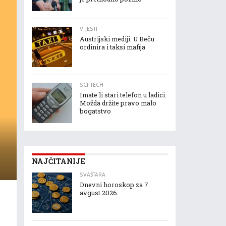
VIJESTI
Austrijski mediji: U Beču
ordinira i taksi mafija
SCI-TECH
Imate li stari telefon u ladici:
Možda držite pravo malo
bogatstvo
NAJČITANIJE
SVAŠTARA
Dnevni horoskop za 7.
avgust 2026.