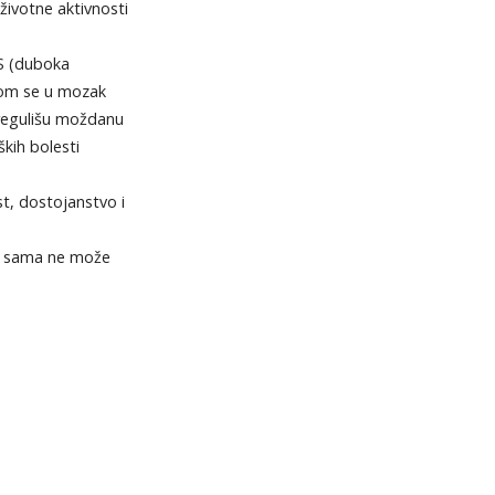
 životne aktivnosti
BS (duboka
jom se u mozak
 regulišu moždanu
kih bolesti
t, dostojanstvo i
ca sama ne može