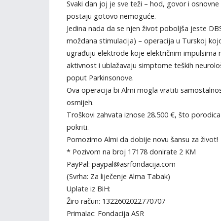
Svaki dan joj je sve teži – hod, govor i osnovne
postaju gotovo nemoguće.
Jedina nada da se njen život poboljša jeste D
moždana stimulacija) – operacija u Turskoj ko
ugrađuju elektrode koje električnim impulsima
aktivnost i ublažavaju simptome teških neurološ
poput Parkinsonove.
Ova operacija bi Almi mogla vratiti samostalnos
osmijeh.
Troškovi zahvata iznose 28.500 €, što porodi
pokriti.
Pomozimo Almi da dobije novu šansu za život!
* Pozivom na broj 17178 donirate 2 KM
PayPal: paypal@asrfondacija.com
(Svrha: Za liječenje Alma Tabak)
Uplate iz BiH:
Žiro račun: 1322602022770707
Primalac: Fondacija ASR