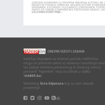
IZNESENI KOMENTARI SU PRIVATNA MIŠLJENJA AUTORA I N
REDAKCIJE PORTALA HABER.BA. MOLIMO AUTORE KOMENTA
VRIJEĐANJA, PSOVANJA I VULGARNOG IZRAŽAVANJA. PORTA
PRAVO DA OBRIŠE KOMENTAR BEZ PRETHODNE NAJAVE I OB
USLOVIMA KORIŠTENJA...
Sadržaji objavljeni na internet portalu HABER.ba
mogu se prenositi samo uz obavezu navođenja izvor
Iza zadnje rečenice prenesenog ili citiranog teksta
postaviti "hyperlink" vezu na članak u obliku
(
HABER.ba
).
Marketing
lista klijenata
koji su nam ukazali
povjerenje.
ok