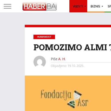
VIJESTI
BIZNIS
S
HUMANOST
POMOZIMO ALMI
Piše
A. H.
Objavljeno
19.10. 2025.