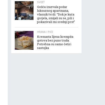
SVIJET
Gošća izazvala požar
luksuznog apartmana,
vlasnik tvrdi: “Dok je kuća
gorjela, smijali su se, pili i
pokazivali mi srednji prst”
HRANA I PIĆE
Kremasta lijena krempita
gotova bez puno truda:
Potrebna su samo četiri
sastojka