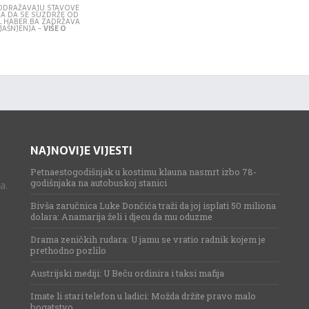
E ODRAŽAVAJU STAVOVE
RA DA SE SUZDRŽE OD
L HABER.BA ZADRŽAVA
JAŠNJENJA -
VIŠE O
NAJNOVIJE VIJESTI
Petnaestogodišnjak u kostimu klauna nasmrt izbo 78-
godišnjaka na autobuskoj stanici
a.
Bivša zaručnica Luke Dončića traži da joj isplati 50 miliona
dolara: Anamarija želi i djecu da mu oduzme
Drama zeničkih rudara: U jamu se vratio radnik kojem je
prethodno pozlilo
Austrijski mediji: U Beču ordinira i taksi mafija
Imate li stari telefon u ladici: Možda držite pravo malo
bogatstvo