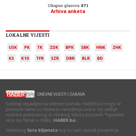
Ukupno glasova:
871
Arhiva anketa
LOKALNE VIJESTI
USK
PK
TK
ZDK
BPK
SBK
HNK
ZHK
KS
K10
TFR
SZR
DBR
BLR
BD
Sadržaji objavljeni na internet portalu HABER.ba mogu se
prenositi samo uz obavezu navođenja izvora. Iza zadnje
rečenice prenesenog ili citiranog teksta postaviti "hyperlink"
vezu na članak u obliku (
HABER.ba
).
Marketing
lista klijenata
koji su nam ukazali povjerenje.