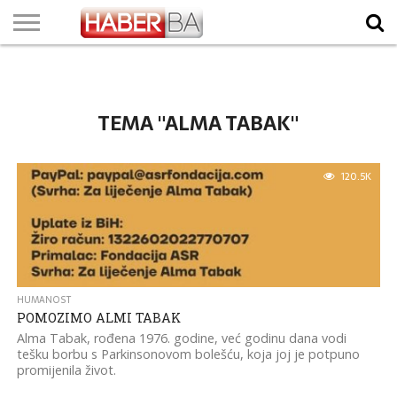
VIJESTI
BIZNIS
SPORT
SHOWBIZ
LIFESTYLE
SCI-
AUTO
ZANIMLJIVOSTI
FOTO
VIDEO
TV
VREMENSKA
STANJE NA
KURSNA
O
MARKETING
IMPRESSUM
KONTAKT
TECH
PROGRAM
PROGNOZA
PUTEVIMA
LISTA
NAMA
TEMA "ALMA TABAK"
120.5K
HUMANOST
POMOZIMO ALMI TABAK
Alma Tabak, rođena 1976. godine, već godinu dana vodi
tešku borbu s Parkinsonovom bolešću, koja joj je potpuno
promijenila život.