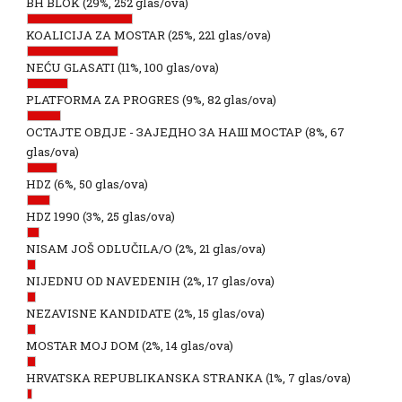
BH BLOK
(29%, 252 glas/ova)
KOALICIJA ZA MOSTAR
(25%, 221 glas/ova)
NEĆU GLASATI
(11%, 100 glas/ova)
PLATFORMA ZA PROGRES
(9%, 82 glas/ova)
ОСТАЈТЕ ОВДЈЕ - ЗАЈЕДНО ЗА НАШ МОСТАР
(8%, 67
glas/ova)
HDZ
(6%, 50 glas/ova)
HDZ 1990
(3%, 25 glas/ova)
NISAM JOŠ ODLUČILA/O
(2%, 21 glas/ova)
NIJEDNU OD NAVEDENIH
(2%, 17 glas/ova)
NEZAVISNE KANDIDATE
(2%, 15 glas/ova)
MOSTAR MOJ DOM
(2%, 14 glas/ova)
HRVATSKA REPUBLIKANSKA STRANKA
(1%, 7 glas/ova)