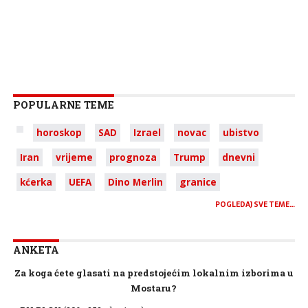
POPULARNE TEME
horoskop
SAD
Izrael
novac
ubistvo
Iran
vrijeme
prognoza
Trump
dnevni
kćerka
UEFA
Dino Merlin
granice
POGLEDAJ SVE TEME…
ANKETA
Za koga ćete glasati na predstojećim lokalnim izborima u
Mostaru?