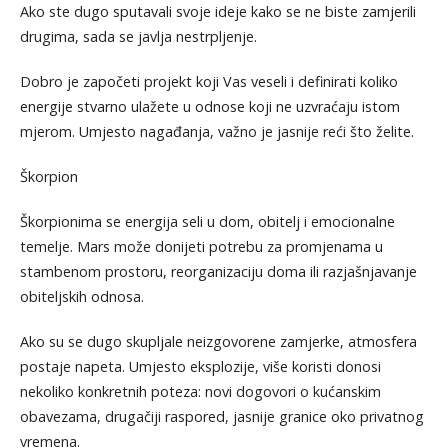
Ako ste dugo sputavali svoje ideje kako se ne biste zamjerili
drugima, sada se javlja nestrpljenje.
Dobro je započeti projekt koji Vas veseli i definirati koliko
energije stvarno ulažete u odnose koji ne uzvraćaju istom
mjerom. Umjesto nagađanja, važno je jasnije reći što želite.
Škorpion
Škorpionima se energija seli u dom, obitelj i emocionalne
temelje. Mars može donijeti potrebu za promjenama u
stambenom prostoru, reorganizaciju doma ili razjašnjavanje
obiteljskih odnosa.
Ako su se dugo skupljale neizgovorene zamjerke, atmosfera
postaje napeta. Umjesto eksplozije, više koristi donosi
nekoliko konkretnih poteza: novi dogovori o kućanskim
obavezama, drugačiji raspored, jasnije granice oko privatnog
vremena.