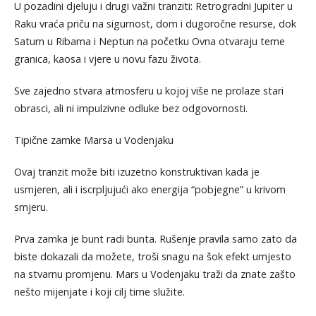
U pozadini djeluju i drugi važni tranziti: Retrogradni Jupiter u
Raku vraća priču na sigurnost, dom i dugoročne resurse, dok
Saturn u Ribama i Neptun na početku Ovna otvaraju teme
granica, kaosa i vjere u novu fazu života.
Sve zajedno stvara atmosferu u kojoj više ne prolaze stari
obrasci, ali ni impulzivne odluke bez odgovornosti.
Tipične zamke Marsa u Vodenjaku
Ovaj tranzit može biti izuzetno konstruktivan kada je
usmjeren, ali i iscrpljujući ako energija “pobjegne” u krivom
smjeru.
Prva zamka je bunt radi bunta. Rušenje pravila samo zato da
biste dokazali da možete, troši snagu na šok efekt umjesto
na stvarnu promjenu. Mars u Vodenjaku traži da znate zašto
nešto mijenjate i koji cilj time služite.