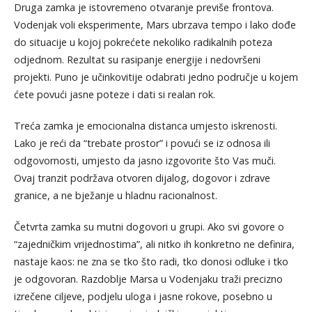
Druga zamka je istovremeno otvaranje previše frontova.
Vodenjak voli eksperimente, Mars ubrzava tempo i lako dođe
do situacije u kojoj pokrećete nekoliko radikalnih poteza
odjednom. Rezultat su rasipanje energije i nedovršeni
projekti. Puno je učinkovitije odabrati jedno područje u kojem
ćete povući jasne poteze i dati si realan rok.
Treća zamka je emocionalna distanca umjesto iskrenosti.
Lako je reći da “trebate prostor” i povući se iz odnosa ili
odgovornosti, umjesto da jasno izgovorite što Vas muči.
Ovaj tranzit podržava otvoren dijalog, dogovor i zdrave
granice, a ne bježanje u hladnu racionalnost.
Četvrta zamka su mutni dogovori u grupi. Ako svi govore o
“zajedničkim vrijednostima”, ali nitko ih konkretno ne definira,
nastaje kaos: ne zna se tko što radi, tko donosi odluke i tko
je odgovoran. Razdoblje Marsa u Vodenjaku traži precizno
izrečene ciljeve, podjelu uloga i jasne rokove, posebno u