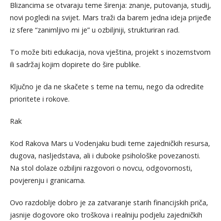
Blizancima se otvaraju teme širenja: znanje, putovanja, studij,
novi pogledi na svijet. Mars traži da barem jedna ideja prijeđe
iz sfere “zanimljivo mi je” u ozbiljniji, strukturiran rad.
To može biti edukacija, nova vještina, projekt s inozemstvom
ili sadržaj kojim dopirete do šire publike.
Ključno je da ne skačete s teme na temu, nego da odredite
prioritete i rokove.
Rak
Kod Rakova Mars u Vodenjaku budi teme zajedničkih resursa,
dugova, nasljedstava, ali i duboke psihološke povezanosti.
Na stol dolaze ozbiljni razgovori o novcu, odgovornosti,
povjerenju i granicama.
Ovo razdoblje dobro je za zatvaranje starih financijskih priča,
jasnije dogovore oko troškova i realniju podjelu zajedničkih