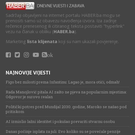
Sadržaji objavljeni na internet portalu HABER.ba mogu se
prenositi samo uz obavezu navođenja izvora. Iza zadnje
rečenice prenesenog ili citiranog teksta postaviti "hyperlink"
vezu na članak u obliku (
HABER.ba
).
Marketing
lista klijenata
koji su nam ukazali povjerenje.
ok
NAJNOVIJE VIJESTI
Figo bez milosti prema Infantinu: Lagao je, mora otići, odmah!
Rada Manojlović pitala AI zašto ne pjeva na popularnim mjestima:
Odgovor je surovo realan
Politički potres pred Mundijal 2030. godine, Maroko se našao pod
pritiskom
AI izmislio lažni identitet i pokušao prevariti stvarnu osobu
Danas počinje isplata za juli: Evo koliko su se povećale penzije