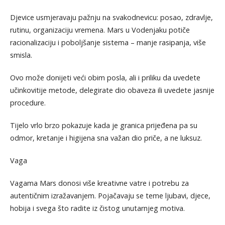
Djevice usmjeravaju pažnju na svakodnevicu: posao, zdravlje,
rutinu, organizaciju vremena. Mars u Vodenjaku potiče
racionalizaciju i poboljšanje sistema – manje rasipanja, više
smisla.
Ovo može donijeti veći obim posla, ali i priliku da uvedete
učinkovitije metode, delegirate dio obaveza ili uvedete jasnije
procedure.
Tijelo vrlo brzo pokazuje kada je granica prijeđena pa su
odmor, kretanje i higijena sna važan dio priče, a ne luksuz.
Vaga
Vagama Mars donosi više kreativne vatre i potrebu za
autentičnim izražavanjem. Pojačavaju se teme ljubavi, djece,
hobija i svega što radite iz čistog unutarnjeg motiva.