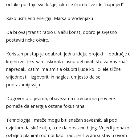
odluke postaju sve lošije, iako se čini da sve ide “naprijed”.
Kako usmjeriti energiju Marsa u Vodenjaku
Da bi ovaj tranzit radio u Vašu korist, dobro je svjesno
postaviti neke okvire.
Koristan pristup je odabrati jednu ideju, projekt ili područje u
kojem želite stvarni iskorak i jasno definirati što za Vas znači
napredak. Zatim ima smisla okupiti ljude koji dijele slične
vrijednosti i izgovoriti ih naglas, umjesto da se
podrazumijevaju.
Dogovor o ciljevima, obavezama i trenucima provjere
pomaže da energija ostane fokusirana.
Tehnologija i mreže mogu biti snažan saveznik, ali pod
uvjetom da služe cilju, a ne da postanu bijeg. Vrijedi jednako
ozbiljno planirati odmor kao i rad, jer živčani sustav u ovom