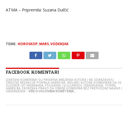
ATMA – Pripremila: Suzana Dulčić
TEME:
HOROSKOP
,
MARS
,
VODENJAK
FACEBOOK KOMENTARI
IZNESENI KOMENTARI SU PRIVATNA MIŠLJENJA AUTORA I NE ODRAŽAVAJU
STAVOVE REDAKCIJE PORTALA HABER.BA. MOLIMO AUTORE KOMENTARA DA SE
SUZDRŽE OD VRIJEĐANJA, PSOVANJA I VULGARNOG IZRAŽAVANJA. PORTAL
HABER.BA ZADRŽAVA PRAVO DA OBRIŠE KOMENTAR BEZ PRETHODNE NAJAVE I
OBJAŠNJENJA -
VIŠE O USLOVIMA KORIŠTENJA...