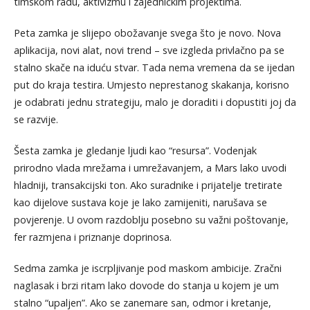
timskom radu, aktivizmu i zajedničkim projektima.
Peta zamka je slijepo obožavanje svega što je novo. Nova
aplikacija, novi alat, novi trend – sve izgleda privlačno pa se
stalno skače na iduću stvar. Tada nema vremena da se ijedan
put do kraja testira. Umjesto neprestanog skakanja, korisno
je odabrati jednu strategiju, malo je doraditi i dopustiti joj da
se razvije.
Šesta zamka je gledanje ljudi kao “resursa”. Vodenjak
prirodno vlada mrežama i umrežavanjem, a Mars lako uvodi
hladniji, transakcijski ton. Ako suradnike i prijatelje tretirate
kao dijelove sustava koje je lako zamijeniti, narušava se
povjerenje. U ovom razdoblju posebno su važni poštovanje,
fer razmjena i priznanje doprinosa.
Sedma zamka je iscrpljivanje pod maskom ambicije. Zračni
naglasak i brzi ritam lako dovode do stanja u kojem je um
stalno “upaljen”. Ako se zanemare san, odmor i kretanje,