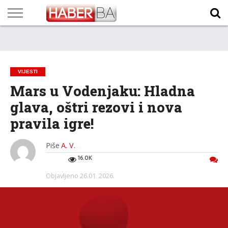
VIJESTI
BIZNIS
SPORT
SHOWBIZ
LIFESTYLE
SCI-
AUTO
ZANIMLJIVOSTI
FOTO
VIDEO
TV
VREMENSKA
STANJE NA
KURSNA
O
MARKETING
IMPRESSUM
KONTAKT
TECH
PROGRAM
PROGNOZA
PUTEVIMA
LISTA
NAMA
VIJESTI
Mars u Vodenjaku: Hladna
glava, oštri rezovi i nova
pravila igre!
Piše
A. V.
16.0K
Objavljeno
26.01. 2026.