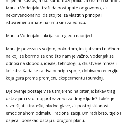
mijenjati sustav, a tko samo traži priliku za dramu i konflikt.
Mars u Vodenjaku traži da postupate odgovorno, ali
nekonvencionalno, da stojite iza vlastitih principa i
istovremeno imate na umu širu zajednicu.
Mars u Vodenjaku: akcija koja gleda naprijed
Mars je povezan s voljom, pokretom, inicijativom i načinom
na koji se borimo za ono što nam je važno. Vodenjak se
odnosi na slobodu, ideale, tehnologiju, društvene mreže i
kolektiv. Kada se ta dva principa spoje, dobivamo energiju
koja gura prema promjeni, eksperimentu i suradnji.
Djelovanje postaje više usmjereno na pitanje: kakav trag
ostavljam i što moj potez znači za druge ljude? Lakše je
razmišljati strateški, hladne glave, ali postoji sklonost
emocionalnom odmaku i racionalizaciji. Um radi brzo, tijelo i
osjećaji ponekad ostaju u drugom planu.