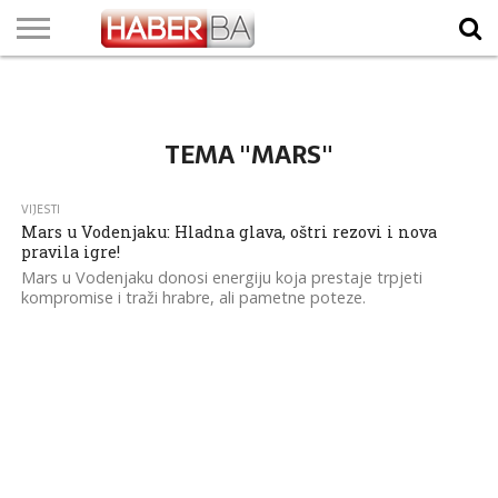
VIJESTI
BIZNIS
SPORT
SHOWBIZ
LIFESTYLE
SCI-
AUTO
ZANIMLJIVOSTI
FOTO
VIDEO
TV
VREMENSKA
STANJE NA
KURSNA
O
MARKETING
IMPRESSUM
KONTAKT
TECH
PROGRAM
PROGNOZA
PUTEVIMA
LISTA
NAMA
TEMA "MARS"
VIJESTI
Mars u Vodenjaku: Hladna glava, oštri rezovi i nova
pravila igre!
Mars u Vodenjaku donosi energiju koja prestaje trpjeti
kompromise i traži hrabre, ali pametne poteze.