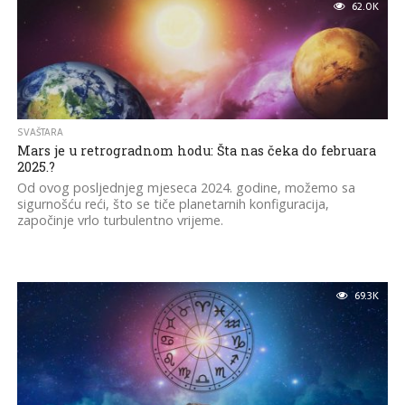
62.0K
SVAŠTARA
Mars je u retrogradnom hodu: Šta nas čeka do februara
2025.?
Od ovog posljednjeg mjeseca 2024. godine, možemo sa
sigurnošću reći, što se tiče planetarnih konfiguracija,
započinje vrlo turbulentno vrijeme.
69.3K