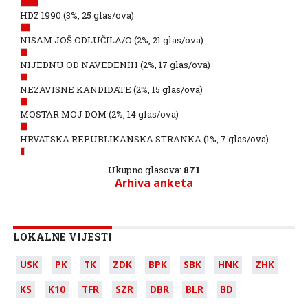
HDZ 1990
(3%, 25 glas/ova)
NISAM JOŠ ODLUČILA/O
(2%, 21 glas/ova)
NIJEDNU OD NAVEDENIH
(2%, 17 glas/ova)
NEZAVISNE KANDIDATE
(2%, 15 glas/ova)
MOSTAR MOJ DOM
(2%, 14 glas/ova)
HRVATSKA REPUBLIKANSKA STRANKA
(1%, 7 glas/ova)
Ukupno glasova:
871
Arhiva anketa
LOKALNE VIJESTI
USK
PK
TK
ZDK
BPK
SBK
HNK
ZHK
KS
K10
TFR
SZR
DBR
BLR
BD