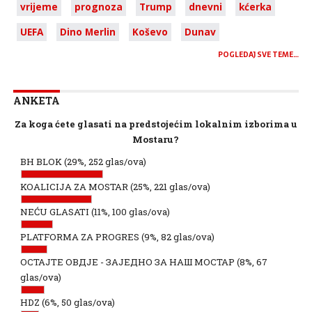
vrijeme
prognoza
Trump
dnevni
kćerka
UEFA
Dino Merlin
Koševo
Dunav
POGLEDAJ SVE TEME…
ANKETA
Za koga ćete glasati na predstojećim lokalnim izborima u
Mostaru?
BH BLOK
(29%, 252 glas/ova)
KOALICIJA ZA MOSTAR
(25%, 221 glas/ova)
NEĆU GLASATI
(11%, 100 glas/ova)
PLATFORMA ZA PROGRES
(9%, 82 glas/ova)
ОСТАЈТЕ ОВДЈЕ - ЗАЈЕДНО ЗА НАШ МОСТАР
(8%, 67
glas/ova)
HDZ
(6%, 50 glas/ova)