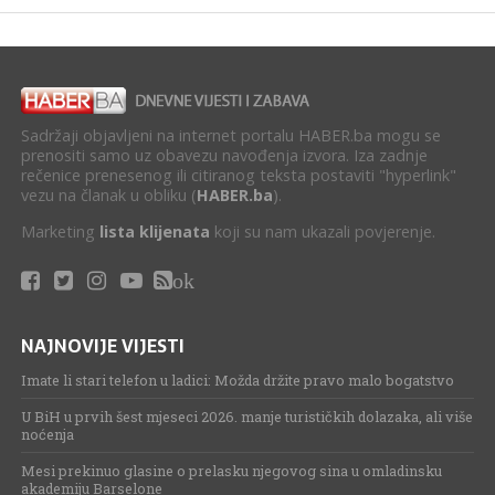
Sadržaji objavljeni na internet portalu HABER.ba mogu se
prenositi samo uz obavezu navođenja izvora. Iza zadnje
rečenice prenesenog ili citiranog teksta postaviti "hyperlink"
vezu na članak u obliku (
HABER.ba
).
Marketing
lista klijenata
koji su nam ukazali povjerenje.
ok
NAJNOVIJE VIJESTI
Imate li stari telefon u ladici: Možda držite pravo malo bogatstvo
U BiH u prvih šest mjeseci 2026. manje turističkih dolazaka, ali više
noćenja
Mesi prekinuo glasine o prelasku njegovog sina u omladinsku
akademiju Barselone