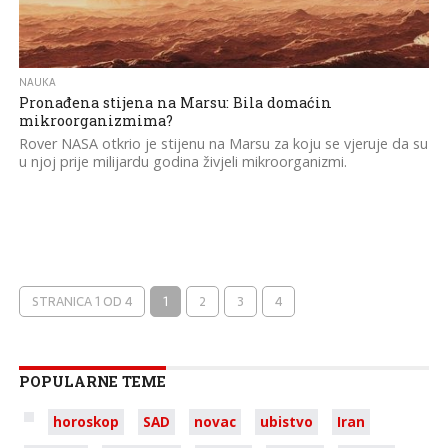
NAUKA
Pronađena stijena na Marsu: Bila domaćin
mikroorganizmima?
Rover NASA otkrio je stijenu na Marsu za koju se vjeruje da su
u njoj prije milijardu godina živjeli mikroorganizmi.
STRANICA 1 OD 4
1
2
3
4
POPULARNE TEME
horoskop
SAD
novac
ubistvo
Iran