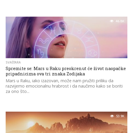
46.8K
SVAŠTARA
Spremite se: Mars u Raku preokrenut će život naopačke
pripadnicima ova tri znaka Zodijaka
Mars u Raku, iako izazovan, može nam pružiti priliku da
razvijemo emocionalnu hrabrost i da naučimo kako se boriti
za ono što...
53.9K