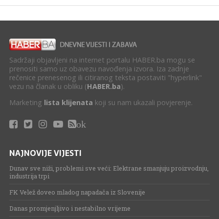
Sadržaji objavljeni na internet portalu HABER.ba mogu se
prenositi samo uz obavezu navođenja izvora. Iza zadnje
rečenice prenesenog ili citiranog teksta postaviti "hyperlink"
vezu na članak u obliku (
HABER.ba
).
Marketing
lista klijenata
koji su nam ukazali povjerenje.
ok
NAJNOVIJE VIJESTI
Dunav sve niži, problemi sve veći: Elektrane smanjuju proizvodnju,
industrija trpi
FK Velež doveo mladog napadača iz Slovenije
Danas promjenjljivo i nestabilno vrijeme