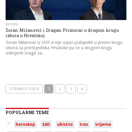
REGION
Zoran Milanović i Dragan Primorac u drugom krugu
izbora u Hrvatskoj
Zoran Milanović iz SDP-a nije uspio pobijediti u prvom krugu
izbora za predsjednika Hrvatske pa će u drugom krugu
odmjeriti snage sa...
STRANICA 1 OD 4
1
2
3
4
POPULARNE TEME
horoskop
SAD
ubistvo
Iran
vrijeme