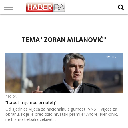
VIJESTI
BIZNIS
SPORT
SHOWBIZ
LIFESTYLE
SCI-
AUTO
ZANIMLJIVOSTI
FOTO
VIDEO
TV
VREMENSKA
STANJE NA
KURSNA
O
MARKETING
IMPRESSUM
KONTAKT
TECH
PROGRAM
PROGNOZA
PUTEVIMA
LISTA
NAMA
TEMA "ZORAN MILANOVIĆ"
116.1K
REGION
“Izrael nije naš prijatelj”
Od sjednica Vijeća za nacionalnu sigurnost (VNS) i Vijeća za
obranu, koje je predložio hrvatski premijer Andrej Plenković,
ne bismo trebali očekivati...