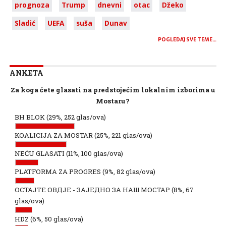
prognoza
Trump
dnevni
otac
Džeko
Sladić
UEFA
suša
Dunav
POGLEDAJ SVE TEME…
ANKETA
Za koga ćete glasati na predstojećim lokalnim izborima u
Mostaru?
BH BLOK
(29%, 252 glas/ova)
KOALICIJA ZA MOSTAR
(25%, 221 glas/ova)
NEĆU GLASATI
(11%, 100 glas/ova)
PLATFORMA ZA PROGRES
(9%, 82 glas/ova)
ОСТАЈТЕ ОВДЈЕ - ЗАЈЕДНО ЗА НАШ МОСТАР
(8%, 67
glas/ova)
HDZ
(6%, 50 glas/ova)