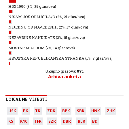
HDZ 1990
(3%, 25 glas/ova)
NISAM JOŠ ODLUČILA/O
(2%, 21 glas/ova)
NIJEDNU OD NAVEDENIH
(2%, 17 glas/ova)
NEZAVISNE KANDIDATE
(2%, 15 glas/ova)
MOSTAR MOJ DOM
(2%, 14 glas/ova)
HRVATSKA REPUBLIKANSKA STRANKA
(1%, 7 glas/ova)
Ukupno glasova:
871
Arhiva anketa
LOKALNE VIJESTI
USK
PK
TK
ZDK
BPK
SBK
HNK
ZHK
KS
K10
TFR
SZR
DBR
BLR
BD