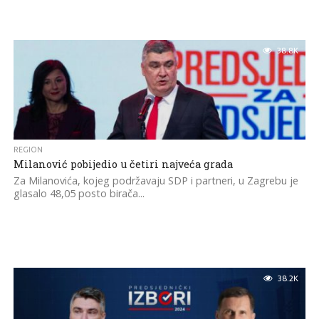
38.8K
REGION
Milanović pobijedio u četiri najveća grada
Za Milanovića, kojeg podržavaju SDP i partneri, u Zagrebu je
glasalo 48,05 posto birača...
38.2K