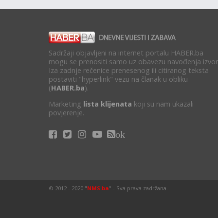
Sadržaji objavljeni na internet portalu HABER.ba
mogu se prenositi samo uz obavezu navođenja izvor
Iza zadnje rečenice prenesenog ili citiranog teksta
postaviti "hyperlink" vezu na članak u obliku
(
HABER.ba
).
Marketing
lista klijenata
koji su nam ukazali
povjerenje.
ok
© 2012 - 2020 "
NMS.ba
" - Sva prava zadržana.