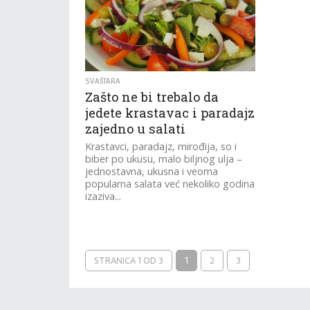
SVAŠTARA
Zašto ne bi trebalo da
jedete krastavac i paradajz
zajedno u salati
Krastavci, paradajz, mirođija, so i
biber po ukusu, malo biljnog ulja –
jednostavna, ukusna i veoma
popularna salata već nekoliko godina
izaziva...
STRANICA 1 OD 3
1
2
3