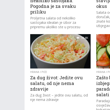
nekoliko sastojaka:
stavlj
Pogodna je za svaku
okus
priliku
Salata o
doručak, 
Proljetna salata od nekoliko
znate ko
sastojaka idealan je izbor za
izbjegav
pripremu ukoliko ste u procesu
mršavljenja.
36.4K
HRANA I PIĆE
HRANA I P
Za dug život: Jedite ovu
Zašto 
salatu, od nje nema
izbje
zdravije
parad
salati
Za dug život – jedite ovu salatu, od
nje nema zdravije
Paradajz
osvježav
hidratizi