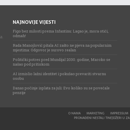
NAJNOVIJE VIJESTI
Figo bez milosti prema Infantinu: Lagao je, mora otići,
odmah!
a.
Rada Manojlović pitala AI zašto ne pjeva na popularnim
mjestima: Odgovor je surovo realan
Politički potres pred Mundijal 2030. godine, Maroko se
našao pod pritiskom
AI izmislio lažni identitet i pokušao prevariti stvarnu
osobu
Danas počinje isplata za juli: Evo koliko su se povećale
penzije
O NAMA
MARKETING
IMPRESSUM
PRONAĐENI NESTALI TINEJDŽERI U ZAG