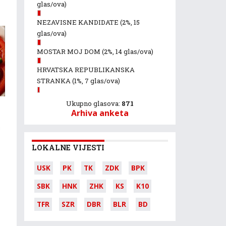
glas/ova)
NEZAVISNE KANDIDATE
(2%, 15
glas/ova)
MOSTAR MOJ DOM
(2%, 14 glas/ova)
HRVATSKA REPUBLIKANSKA
STRANKA
(1%, 7 glas/ova)
Ukupno glasova:
871
Arhiva anketa
i
LOKALNE VIJESTI
USK
PK
TK
ZDK
BPK
SBK
HNK
ZHK
KS
K10
TFR
SZR
DBR
BLR
BD