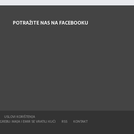
POTRAŽITE NAS NA FACEBOOKU
USLOVI KORIŠTENJA
REBU: MAJA I EMIR SE VRATILI KUĆI
RSS
KONTAKT