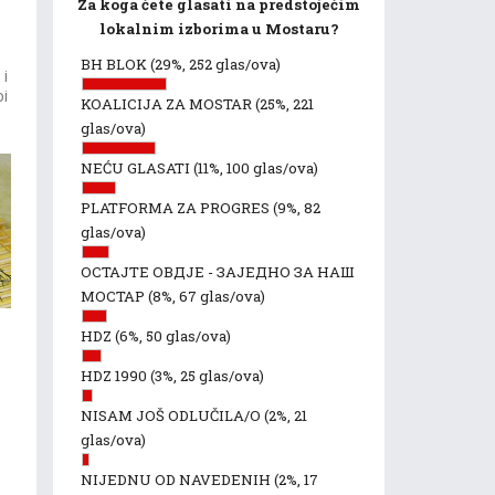
Za koga ćete glasati na predstojećim
lokalnim izborima u Mostaru?
BH BLOK
(29%, 252 glas/ova)
 i
pi
KOALICIJA ZA MOSTAR
(25%, 221
glas/ova)
NEĆU GLASATI
(11%, 100 glas/ova)
PLATFORMA ZA PROGRES
(9%, 82
glas/ova)
ОСТАЈТЕ ОВДЈЕ - ЗАЈЕДНО ЗА НАШ
МОСТАР
(8%, 67 glas/ova)
HDZ
(6%, 50 glas/ova)
HDZ 1990
(3%, 25 glas/ova)
NISAM JOŠ ODLUČILA/O
(2%, 21
glas/ova)
NIJEDNU OD NAVEDENIH
(2%, 17