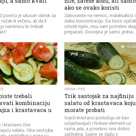
aju, a samo kvari
žile, zateže kožu, ali samo
ako se ovako koristi
d povrća je ukusan obrok za
Zaboravite na nemoć, malaksalost i
ručak ili večeru, ali da li
slabu koncentraciju. Da biste ojačali
ju namirnicu bi trebali
očistili tijelo, nisu vam potrebni sku
ati?
preparati. Dovoljna je samo jedna...
52.0K
35.0K
IĆE
HRANA I PIĆE
biste trebali
Trik sastojak za najfiniju
gavati kombinaciju
salatu od krastavaca koju
ajza i krastavaca u
morate probati
Svježi krastavci poslužuju se kao
osvježavajući i hrskavi element uz
 i krastavci čine
razna jela, a posebno ona dobro
ajuću salatu. Oba sastojka
začinjena. Sjajno se slažu s
raju, rashlađuju i puna su