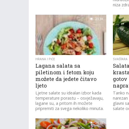
niza zdr
svojstava
23.3K
HRANA I PIĆE
SVAŠTARA
Lagana salata sa
Salata
piletinom i fetom koju
krasta
možete da jedete čitavo
gotov
ljeto
naprav
Ljetne salate su idealan izbor kada
Tanko na
temperature porastu – osvježavaju,
narezan 
lagane su, a pritom ih možete
glavni s
pripremiti za svega nekoliko minuta.
salate o
26.7K