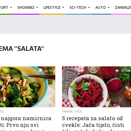
PORT
SHOWBIZ
LIFESTYLE
SCI-TECH
AUTO
ZANIMLJ
EMA "SALATA"
26.7K
307.4K
IĆE
HRANA I PIĆE
e najgora namirnica
5 recepata za salatu od
ti: Prvo nju svi
cvekle: Jača tijelo, čisti