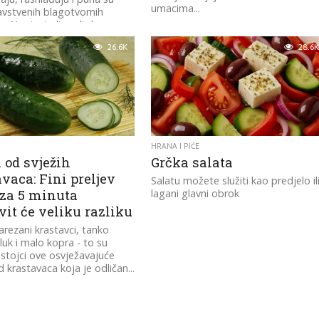
umacima...
avstvenih blagotvornih
. No, jeste li znali da...
26.6K
28.6K
HRANA I PIĆE
 od svježih
Grčka salata
vaca: Fini preljev
Salatu možete služiti kao predjelo il
 za 5 minuta
lagani glavni obrok
it će veliku razliku
rezani krastavci, tanko
luk i malo kopra - to su
astojci ove osvježavajuće
d krastavaca koja je odličan...