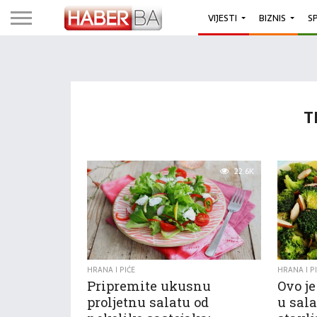
VIJESTI
BIZNIS
S
T
22.6K
HRANA I PIĆE
HRANA I P
Pripremite ukusnu
Ovo j
proljetnu salatu od
u sala