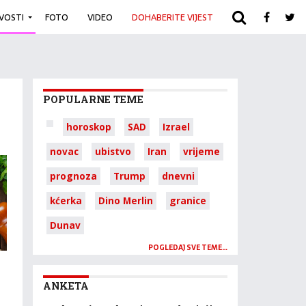
IVOSTI
FOTO
VIDEO
DOHABERITE VIJEST
ARHIVA
POPULARNE TEME
horoskop
SAD
Izrael
novac
ubistvo
Iran
vrijeme
prognoza
Trump
dnevni
kćerka
Dino Merlin
granice
Dunav
POGLEDAJ SVE TEME…
ANKETA