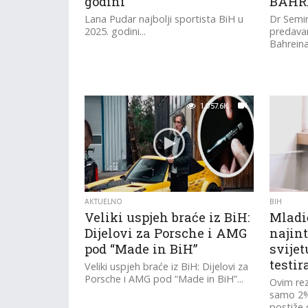
godini
BAHR
Lana Pudar najbolji sportista BiH u
Dr Semi
2025. godini...
predava
Bahreina.
1,057.6K
AKTUELNO
BIH
Veliki uspjeh braće iz BiH:
Mladi
Dijelovi za Porsche i AMG
najint
pod “Made in BiH”
svijet
testi
Veliki uspjeh braće iz BiH: Dijelovi za
Porsche i AMG pod “Made in BiH”...
Ovim re
samo 2% 
postiže 