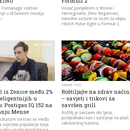
EINU
Formuli 2
r Osmanagić održao
Vozač porijeklom iz Bosne i
nje u državnom muzeju
Hercegovine, Dino Beganović,
..
naredne sezone će voziti za ekipu
Hitech Pulse-Eight u Formuli 2.
1,930.4K
683.8K
HRANA I PIĆE
ć iz Zenice među 2%
Roštiljajte na zdrav način
eligentnijih u
– savjeti i trikovi za
u: Postigao IQ 152 na
savršen grill
ranju Mense
Roštilj je sastavni dio ljeta,
podjednako kao i sunčanje na plaži i
zultatom svrstao se među
zabava kraj bazena.
svjetske populacije koja
ovako visoke rezultate na