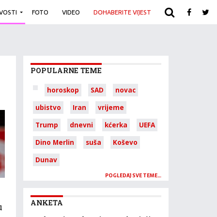
IVOSTI
FOTO
VIDEO
DOHABERITE VIJEST
ARHIVA
POPULARNE TEME
horoskop
SAD
novac
ubistvo
Iran
vrijeme
Trump
dnevni
kćerka
UEFA
Dino Merlin
suša
Koševo
Dunav
POGLEDAJ SVE TEME…
ANKETA
u