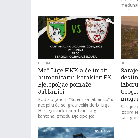
međunar
inteligen
186.0K
FUDBAL
BIH
Meč Lige HNK-a će imati
Saraje
humanitarni karakter: FK
destin
Bjelopoljac pomaže
izboru
Jablanici
Geogr
maga
Pod sloganom “Srcem za Jablanicu“ u
nedjelju će se igrati veliki derbi Lige
Sarajevo
Hercegovačko-neretvanskog
izbora N
kantona između Bjelopoljca i
kategorij
Blagaja.
po izboru
124.7K