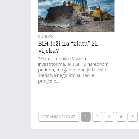
BIZNEWS
BiH leži na “zlatu” 21.
vijeka?
"Zlatni" rudnik u Varešu
investitorima, ali i BiH u narednom
periodu, mogao bi donijeti i veća
sredstva nego što su ranije
procjene...
STRANICA 1 OD 47
1
2
3
4
5