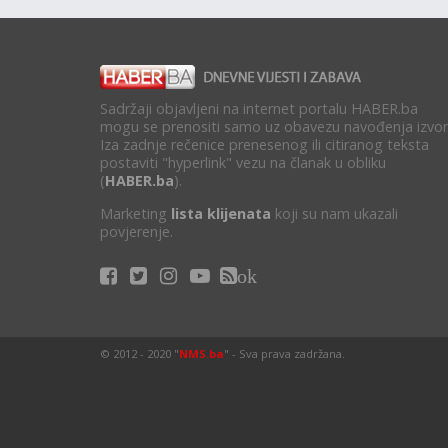
Sadržaji objavljeni na internet portalu HABER.ba
mogu se prenositi samo uz obavezu navođenja izvor
Iza zadnje rečenice prenesenog ili citiranog teksta
postaviti "hyperlink" vezu na članak u obliku
(
HABER.ba
).
Marketing
lista klijenata
koji su nam ukazali
povjerenje.
ok
© 2012 - 2020 "
NMS.ba
" - Sva prava zadržana.