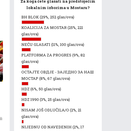
Za koga ćete glasati na predstojećim
lokalnim izborima u Mostaru?
BH BLOK
(29%, 252 glas/ova)
KOALICIJA ZA MOSTAR
(25%, 221
glas/ova)
NEĆU GLASATI
(11%, 100 glas/ova)
PLATFORMA ZA PROGRES
(9%, 82
glas/ova)
ОСТАЈТЕ ОВДЈЕ - ЗАЈЕДНО ЗА НАШ
МОСТАР
(8%, 67 glas/ova)
HDZ
(6%, 50 glas/ova)
HDZ 1990
(3%, 25 glas/ova)
NISAM JOŠ ODLUČILA/O
(2%, 21
glas/ova)
li
NIJEDNU OD NAVEDENIH
(2%, 17