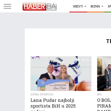
VIJESTI
BIZNIS
S
T
413.1K
OSTALI SPORTOVI
BIH
Lana Pudar najbolji
O BO
sportista BiH u 2025.
PIRA