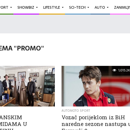
PORT
SHOWBIZ
LIFESTYLE
SCI-TECH
AUTO
ZANIMLJ
EMA "PROMO"
846.0K
1,015.2K
AUTOMOTO SPORT
SANSKIM
Vozač porijeklom iz BiH
MIDAMA U
naredne sezone nastupa 