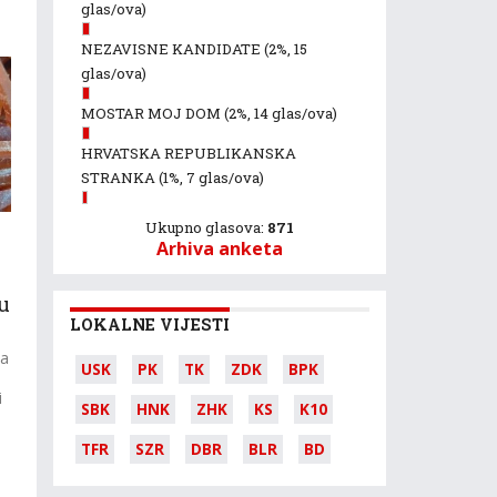
glas/ova)
NEZAVISNE KANDIDATE
(2%, 15
glas/ova)
MOSTAR MOJ DOM
(2%, 14 glas/ova)
HRVATSKA REPUBLIKANSKA
STRANKA
(1%, 7 glas/ova)
Ukupno glasova:
871
Arhiva anketa
u
LOKALNE VIJESTI
ca
USK
PK
TK
ZDK
BPK
i
SBK
HNK
ZHK
KS
K10
TFR
SZR
DBR
BLR
BD