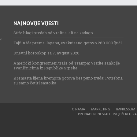
NAJNOVIJE VIJESTI
Stiže blagi predah od vrelina, ali ne zadugo
a.
Tajfun ide prema Japanu, evakuisano gotovo 260.000 ljudi
Dnevni horoskop za 7. avgust 2026.
Američki kongresmeni traže od Trampa: Vratite sankcije
zvaničnicima iz Republike Srpske
Kremasta lijena krempita gotova bez puno truda: Potrebna
su samo četiri sastojka
O NAMA
MARKETING
IMPRESSUM
PRONAĐENI NESTALI TINEJDŽERI U ZAG