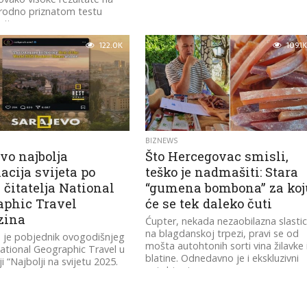
odno priznatom testu
cije.
122.0K
109.1K
BIZNEWS
vo najbolja
Što Hercegovac smisli,
acija svijeta po
teško je nadmašiti: Stara
 čitatelja National
“gumena bombona” za koj
aphic Travel
će se tek daleko čuti
zina
Ćupter, nekada nezaobilazna slasti
na blagdanskoj trpezi, pravi se od
 je pobjednik ovogodišnjeg
mošta autohtonih sorti vina žilavke 
ational Geographic Travel u
blatine. Odnedavno je i ekskluzivni
i “Najbolji na svijetu 2025.
autohtoni...
 čitatelja”.