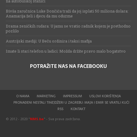
na autobuskoj stanici
Bivša zaručnica Luke Dončića traži da joj isplati 50 miliona dolara:
Anamarija želi i djecu da mu oduzme
Drama zeničkih rudara: U jamu se vratio radnik kojem je prethodno
pozlilo
Austrijski mediji: U Beču ordinira i taksi mafija
Imate li stari telefon u ladici: Možda držite pravo malo bogatstvo
POTRAŽITE NAS NA FACEBOOKU
O NAMA
MARKETING
IMPRESSUM
USLOVI KORIŠTENJA
PRONAĐENI NESTALI TINEJDŽERI U ZAGREBU: MAJA I EMIR SE VRATILI KUĆI
RSS
KONTAKT
© 2012 - 2020 "
NMS.ba
" - Sva prava zadržana.