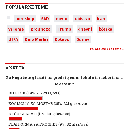
POPULARNE TEME
horoskop
SAD
novac
ubistvo
Iran
vrijeme
prognoza
Trump
dnevni
kćerka
UEFA
Dino Merlin
Koševo
Dunav
POGLEDAJ SVE TEME…
ANKETA
Za koga ćete glasati na predstojećim lokalnim izborima u
Mostaru?
BH BLOK
(29%, 252 glas/ova)
KOALICIJA ZA MOSTAR
(25%, 221 glas/ova)
NEĆU GLASATI
(11%, 100 glas/ova)
PLATFORMA ZA PROGRES
(9%, 82 glas/ova)