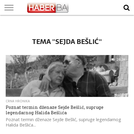
VIJESTI
BIZNIS
SPORT
SHOWBIZ
LIFESTYLE
SCI-
AUTO
ZANIMLJIVOSTI
FOTO
VIDEO
TV
VREMENSKA
STANJE NA
KURSNA
O
MARKETING
IMPRESSUM
KONTAKT
TECH
PROGRAM
PROGNOZA
PUTEVIMA
LISTA
NAMA
TEMA "SEJDA BEŠLIĆ"
28.2K
CRNA HRONIKA
Poznat termin dženaze Sejde Bešlić, supruge
legendarnog Halida Bešlića
Poznat termin dženaze Sejde Bešlić, supruge legendarnog
Halida Bešlića...