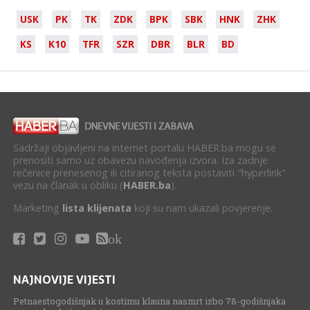
USK
PK
TK
ZDK
BPK
SBK
HNK
ZHK
KS
K10
TFR
SZR
DBR
BLR
BD
Sadržaji objavljeni na internet portalu HABER.ba mogu se
prenositi samo uz obavezu navođenja izvora. Iza zadnje
rečenice prenesenog ili citiranog teksta postaviti "hyperlink"
vezu na članak u obliku (
HABER.ba
).
Marketing
lista klijenata
koji su nam ukazali povjerenje.
ok
NAJNOVIJE VIJESTI
Petnaestogodišnjak u kostimu klauna nasmrt izbo 78-godišnjaka