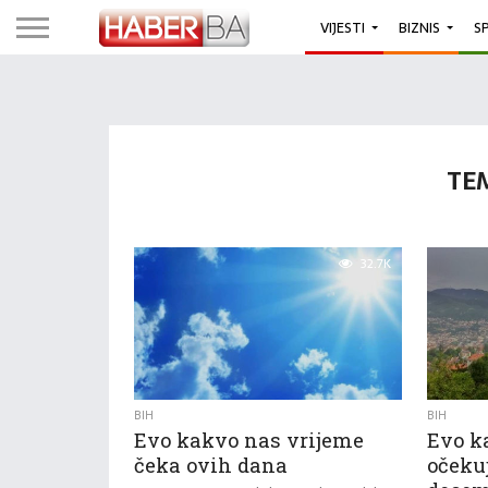
VIJESTI
BIZNIS
S
TE
32.7K
BIH
BIH
Evo kakvo nas vrijeme
Evo k
čeka ovih dana
očeku