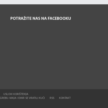
POTRAŽITE NAS NA FACEBOOKU
USLOVI KORIŠTENJA
REBU: MAJA I EMIR SE VRATILI KUĆI
RSS
KONTAKT