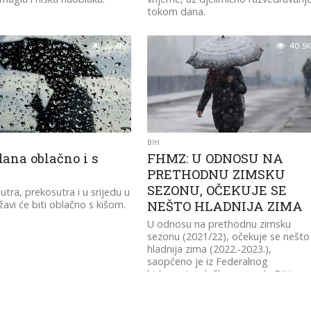
tokom dana.
32.4K
40.5K
BIH
dana oblačno i s
FHMZ: U ODNOSU NA
m
PRETHODNU ZIMSKU
SEZONU, OČEKUJE SE
utra, prekosutra i u srijedu u
žavi će biti oblačno s kišom.
NEŠTO HLADNIJA ZIMA
U odnosu na prethodnu zimsku
sezonu (2021/22), očekuje se nešto
hladnija zima (2022.-2023.),
saopćeno je iz Federalnog
hidrometerološkog zavoda BiH.