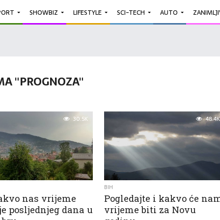
PORT
SHOWBIZ
LIFESTYLE
SCI-TECH
AUTO
ZANIMLJ
MA "PROGNOZA"
30.5K
48.4K
BIH
akvo nas vrijeme
Pogledajte i kakvo će na
je posljednjeg dana u
vrijeme biti za Novu