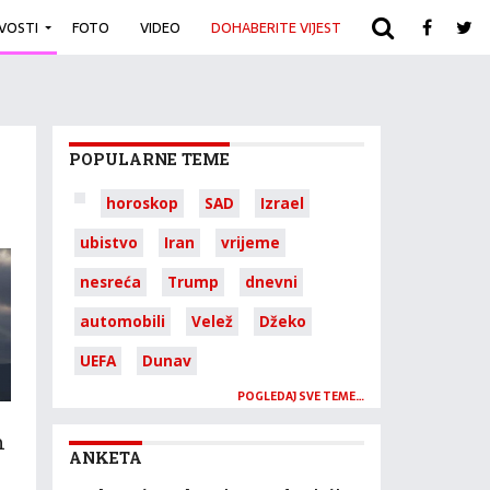
IVOSTI
FOTO
VIDEO
DOHABERITE VIJEST
ARHIVA
POPULARNE TEME
horoskop
SAD
Izrael
ubistvo
Iran
vrijeme
nesreća
Trump
dnevni
automobili
Velež
Džeko
UEFA
Dunav
POGLEDAJ SVE TEME…
m
ANKETA