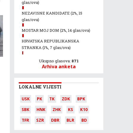
glas/ova)
NEZAVISNE KANDIDATE
(2%, 15
glas/ova)
MOSTAR MOJ DOM
(2%, 14 glas/ova)
HRVATSKA REPUBLIKANSKA
STRANKA
(1%, 7 glas/ova)
Ukupno glasova:
871
Arhiva anketa
LOKALNE VIJESTI
USK
PK
TK
ZDK
BPK
SBK
HNK
ZHK
KS
K10
TFR
SZR
DBR
BLR
BD