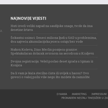
NAJNOVIJE VIJESTI
Huti izveli veliki napad na saudijske snage, tvrde da ima
desetine žrtava
a.
Šokantni snimci: Deseci miliona ljudi u SAD u problemima,
dva najveća akumulacijska jezera ostaju bez vode
Nakon Koševa, Dino Merlin pomjera granice:
Spektakularan dolazak avionom na aerodrom u Kraljevu
Dvojna registracija: Velež poslao deset igrača u Igman iz
Konjica
Da li vam je kuća sterilno čista ili uvijek u haosu? Ovo
govori o vašoj psihi više nego što možete da zamislite
O NAMA
MARKETING
IMPRESSUM
PRONAĐENI NESTALI TINEJDŽERI U ZAG