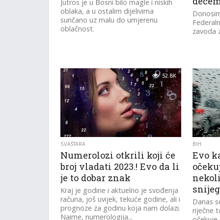
decem
Jutros je u Bosni bilo magle i niskih
oblaka, a u ostalim dijelivima
Donosim
sunčano uz malu do umjerenu
Federal
oblačnost.
zavoda 
52.8K
SVAŠTARA
BIH
Numerolozi otkrili koji će
Evo k
broj vladati 2023.! Evo da li
očeku
je to dobar znak
nekoli
snije
Kraj je godine i aktuelno je svođenja
računa, još uvijek, tekuće godine, ali i
Danas se
prognoze za godinu koja nam dolazi.
riječne 
Naime, numerologija...
očekuje 