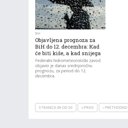
BIH
Objavljena prognoza za
BiH do 12. decembra: Kad
će biti kiše, a kad snijega
Federalni hidrometeorološki zavod
objavio je danas srednjoročnu
prognozu, za period do 12.
decembra.
STRANICA 49 OD 50
« PRVO
‹ PRETHODNO