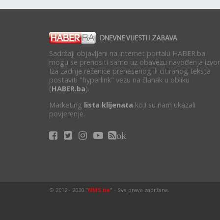
Sadržaji objavljeni na internet portalu HABER.ba
mogu se prenositi samo uz obavezu navođenja izvor
Iza zadnje rečenice prenesenog ili citiranog teksta
postaviti "hyperlink" vezu na članak u obliku
(
HABER.ba
).
Marketing
lista klijenata
koji su nam ukazali
povjerenje.
ok
© 2012 - 2020 "
NMS.ba
" - Sva prava zadržana.