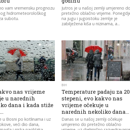
bru
godinu
o vam vremensku prognozu
Jutros je u našoj zemlji umjereno d
nog hidrometeorološkog
pretežno oblačno vrijeme. Ponegdj
za subotu.
na jugu i jugoistoku zemlje je
zabilježena kiša u nizinama, a...
33.2K
87.5K
BIH
akvo nas vrijeme
Temperature padaju za 20
je u narednih
stepeni, evo kakvo nas
ko dana i kada stiže
vrijeme očekuje u
g…
narednih nekoliko dana…
 u Bosni po kotlinama i uz
Danas se u našoj zemlji očekuje
tokove, veći dio dana,
umjereno do pretežno oblačno
magla i niska naoblaka.
vrijeme, uz djelimično razvedravanj