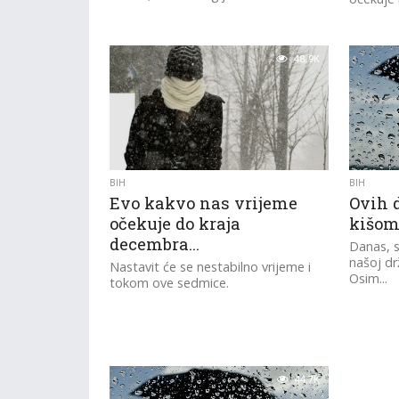
48.9K
BIH
BIH
Evo kakvo nas vrijeme
Ovih 
očekuje do kraja
kišo
decembra…
Danas, s
našoj dr
Nastavit će se nestabilno vrijeme i
Osim...
tokom ove sedmice.
44.7K