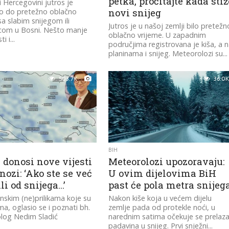
petka, pročitajte kada stiž
i Hercegovini jutros je
o do pretežno oblačno
novi snijeg
sa slabim snijegom ili
Jutros je u našoj zemlji bilo pretežn
icom u Bosni. Nešto manje
oblačno vrijeme. U zapadnim
i i...
područjima registrovana je kiša, a 
planinama i snijeg. Meteorolozi su...
503.7K
36.0K
BIH
 donosi nove vijesti
Meteorolozi upozoravaju:
nozi: ‘Ako ste se već
U ovim dijelovima BiH
ili od snijega…’
past će pola metra snijeg
skim (ne)prilikama koje su
Nakon kiše koja u većem dijelu
a, oglasio se i poznati bh.
zemlje pada od protekle noći, u
log Nedim Sladić
narednim satima očekuje se prelaz
padavina u snijeg. Prvi snježni...