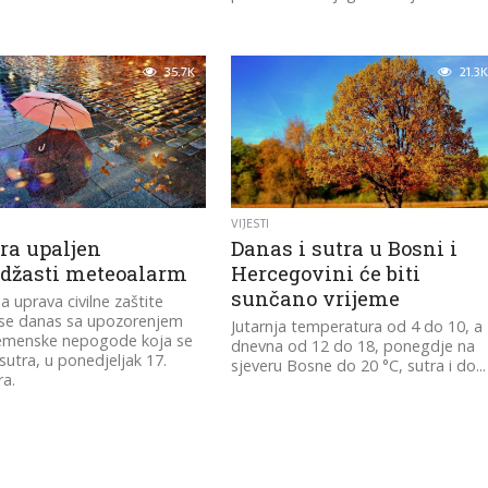
35.7K
21.3K
VIJESTI
ra upaljen
Danas i sutra u Bosni i
džasti meteoalarm
Hercegovini će biti
sunčano vrijeme
a uprava civilne zaštite
 se danas sa upozorenjem
Jutarnja temperatura od 4 do 10, a
emenske nepogode koja se
dnevna od 12 do 18, ponegdje na
sutra, u ponedjeljak 17.
sjeveru Bosne do 20 °C, sutra i do...
a.