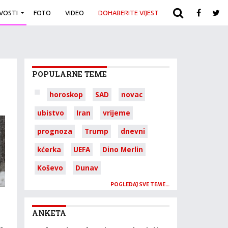
IVOSTI
FOTO
VIDEO
DOHABERITE VIJEST
ARHIVA
POPULARNE TEME
horoskop
SAD
novac
ubistvo
Iran
vrijeme
prognoza
Trump
dnevni
kćerka
UEFA
Dino Merlin
Koševo
Dunav
POGLEDAJ SVE TEME…
ANKETA