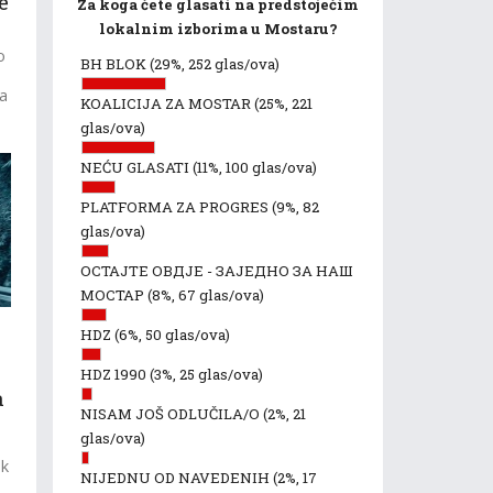
e
Za koga ćete glasati na predstojećim
lokalnim izborima u Mostaru?
o
BH BLOK
(29%, 252 glas/ova)
na
KOALICIJA ZA MOSTAR
(25%, 221
glas/ova)
NEĆU GLASATI
(11%, 100 glas/ova)
PLATFORMA ZA PROGRES
(9%, 82
glas/ova)
ОСТАЈТЕ ОВДЈЕ - ЗАЈЕДНО ЗА НАШ
МОСТАР
(8%, 67 glas/ova)
HDZ
(6%, 50 glas/ova)
HDZ 1990
(3%, 25 glas/ova)
a
NISAM JOŠ ODLUČILA/O
(2%, 21
glas/ova)
ak
NIJEDNU OD NAVEDENIH
(2%, 17