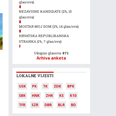
glas/ova)
NEZAVISNE KANDIDATE
(2%, 15
glas/ova)
MOSTAR MOJ DOM
(2%, 14 glas/ova)
HRVATSKA REPUBLIKANSKA
STRANKA
(1%, 7 glas/ova)
Ukupno glasova:
871
Arhiva anketa
LOKALNE VIJESTI
USK
PK
TK
ZDK
BPK
SBK
HNK
ZHK
KS
K10
TFR
SZR
DBR
BLR
BD