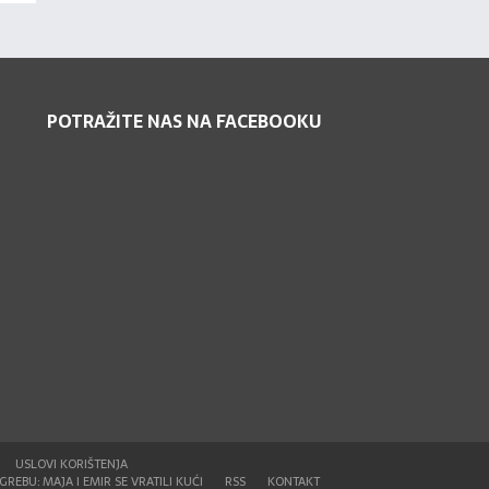
POTRAŽITE NAS NA FACEBOOKU
USLOVI KORIŠTENJA
REBU: MAJA I EMIR SE VRATILI KUĆI
RSS
KONTAKT