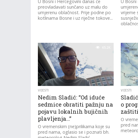
U Bosni i Hercegovini danas će
U Bosni 
preovladavati sunčano uz malu do
umjeren
umjerenu oblačnost. Prije podne po
vrijeme 
kotlinama Bosne i uz riječne tokove...
susnjež
oblačnost
65.2K
VIJESTI
VIJESTI
Nedim Sladić: “Od iduće
Sladić
sedmice obratiti pažnju na
o prog
pojavu lokalnih bujičnih
zaštit
plavljenja…”
O vremen
pred nam
O vremenskim (ne)prilikama koje su
meteoro
pred nama, oglasio se i poznati bh.
meteorolog Nedim Sladić