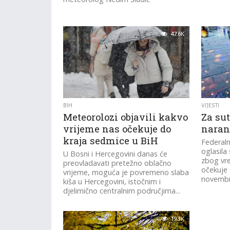
47.6K
BIH
VIJESTI
Meteorolozi objavili kakvo
Za sut
vrijeme nas očekuje do
naran
kraja sedmice u BiH
Federaln
oglasila
U Bosni i Hercegovini danas će
zbog vr
preovladavati pretežno oblačno
očekuje 
vrijeme, moguća je povremeno slaba
novembr
kiša u Hercegovini, istočnim i
djelimično centralnim područjima...
19.3K