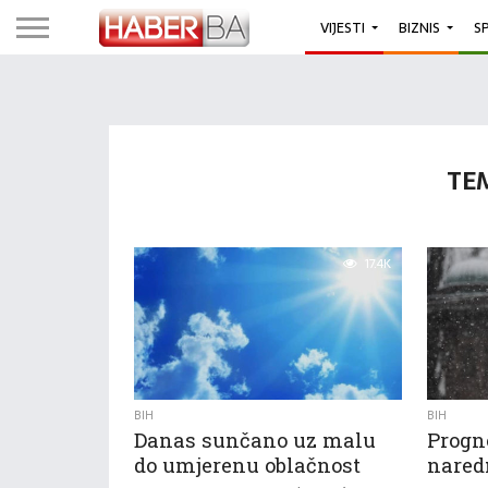
VIJESTI
BIZNIS
S
TE
17.4K
BIH
BIH
Danas sunčano uz malu
Progn
do umjerenu oblačnost
nared