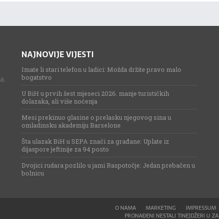
NAJNOVIJE VIJESTI
Imate li stari telefon u ladici: Možda držite pravo malo
bogatstvo
a.
U BiH u prvih šest mjeseci 2026. manje turističkih
dolazaka, ali više noćenja
Mesi prekinuo glasine o prelasku njegovog sina u
omladinsku akademiju Barselone
Šta ulazak BiH u SEPA znači za građane: Uplate iz
dijaspore jeftinije za 94 posto
Dvojici rudara pozlilo u jami Raspotočje: Jedan prebačen u
bolnicu
O NAMA
MARKETING
IMPRESSUM
PRONAĐENI NESTALI TINEJDŽERI U ZAG