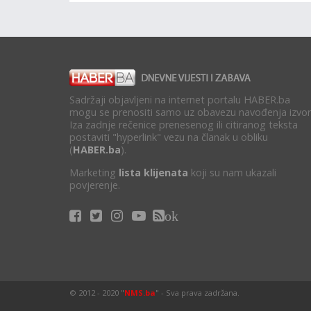
Sadržaji objavljeni na internet portalu HABER.ba
mogu se prenositi samo uz obavezu navođenja izvor
Iza zadnje rečenice prenesenog ili citiranog teksta
postaviti "hyperlink" vezu na članak u obliku
(
HABER.ba
).
Marketing
lista klijenata
koji su nam ukazali
povjerenje.
ok
© 2012 - 2020 "
NMS.ba
" - Sva prava zadržana.