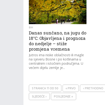
BIH
Danas sunčano, na jugu do
18°C: Objavljena i prognoza
do nedjelje – stiže
promjena vremena
Jutros ima niske oblačnosti ili magle
na sjeveru Bosne i po kotlinama u
centralnim i istočnim područjima. U
većem dijelu zemlje je...
STRANICA 11 OD 50
« PRVO
‹ PRETHODNO
SLJEDEĆE ›
POSLJEDNJE »