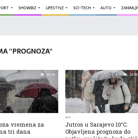
PORT
SHOWBIZ
LIFESTYLE
SCI-TECH
AUTO
ZANIMLJ
MA "PROGNOZA"
24.7K
26.4K
BIH
oza vremena za
Jutros u Sarajevo 10°C:
na tri dana
Objavljena prognoza do