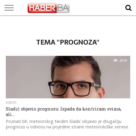
VIJESTI
BIZNIS
SPORT
SHOWBIZ
LIFESTYLE
SCI-
AUTO
ZANIMLJIVOSTI
FOTO
VIDEO
TV
VREMENSKA
STANJE NA
KURSNA
O
MARKETING
IMPRESSUM
KONTAKT
TECH
PROGRAM
PROGNOZA
PUTEVIMA
LISTA
NAMA
TEMA "PROGNOZA"
24.1K
VIJESTI
Sladić objavio prognozu: Ispada da kontriram svima,
ali…
Poznati bh. meteorolog Nedim Sladić objavio je drugačiju
prognozu u odnosu na pojedine strane meteorološke servise.