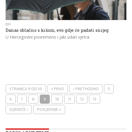
BIH
Danas oblačno s kišom, evo gdje će padati snijeg
U Hercegovini povremeno i jaki udari vjetra
STRANICA 9 OD 50
« PRVO
‹ PRETHODNO
5
6
7
8
9
10
11
12
13
SLJEDEĆE ›
POSLJEDNJE »