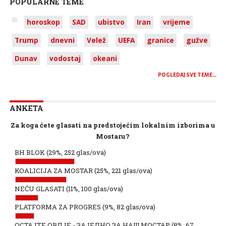
POPULARNE TEME
horoskop
SAD
ubistvo
Iran
vrijeme
Trump
dnevni
Velež
UEFA
granice
gužve
Dunav
vodostaj
okeani
POGLEDAJ SVE TEME…
ANKETA
Za koga ćete glasati na predstojećim lokalnim izborima u
Mostaru?
BH BLOK
(29%, 252 glas/ova)
KOALICIJA ZA MOSTAR
(25%, 221 glas/ova)
NEĆU GLASATI
(11%, 100 glas/ova)
PLATFORMA ZA PROGRES
(9%, 82 glas/ova)
ОСТАЈТЕ ОВДЈЕ - ЗАЈЕДНО ЗА НАШ МОСТАР
(8%, 67