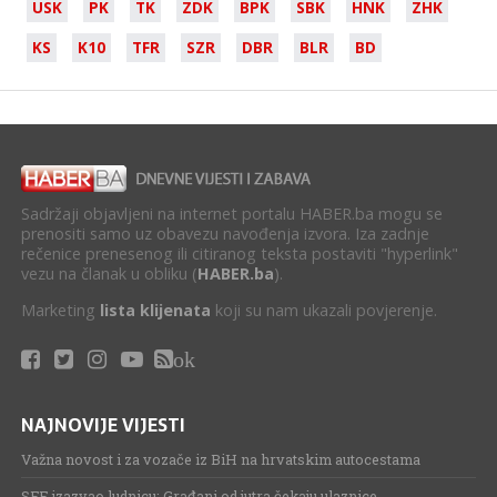
USK
PK
TK
ZDK
BPK
SBK
HNK
ZHK
KS
K10
TFR
SZR
DBR
BLR
BD
Sadržaji objavljeni na internet portalu HABER.ba mogu se
prenositi samo uz obavezu navođenja izvora. Iza zadnje
rečenice prenesenog ili citiranog teksta postaviti "hyperlink"
vezu na članak u obliku (
HABER.ba
).
Marketing
lista klijenata
koji su nam ukazali povjerenje.
ok
NAJNOVIJE VIJESTI
Važna novost i za vozače iz BiH na hrvatskim autocestama
SFF izazvao ludnicu: Građani od jutra čekaju ulaznice