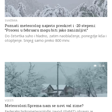
SVAŠTARA
Poznati meteorolog najavio preokret i -20 stepeni:
“Procesi u februaru mogu biti jako zanimljivi”
Do četvrtka suho i hladno, zatim naoblačenje, ponegdje kiša i
otopljenje. Snijeg samo preko 800 mnv.
33.1K
VIJESTI
Meteorolozi:Sprema nam se novi val zime?
Federalni hidrometeorološki zavod (FHMZ) objavio je