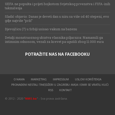
UEFA ne popušta i prijeti bojkotom Svjetskog prvenstva i FIFA-inih
takmičenja
Sladić objavio: Danas je deveti dan u nizu sa više od 40 stepeni, evo
gdje najviše “prži”
Djevojčicu (7) u Srbiji usisao vakum na bazenu
Detalji monstruoznog ubistva vlasnika piljarnica: Namamili ga
intimnim odnosom, vezali za krevet pa ugušili zbog 11.000 eura
POTRAŽITE NAS NA FACEBOOKU
O NAMA
MARKETING
IMPRESSUM
USLOVI KORIŠTENJA
PRONAĐENI NESTALI TINEJDŽERI U ZAGREBU: MAJA I EMIR SE VRATILI KUĆI
RSS
KONTAKT
© 2012 - 2020 "
NMS.ba
" - Sva prava zadržana.