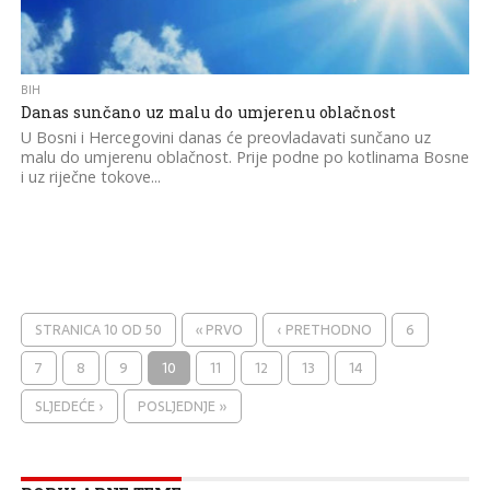
BIH
Danas sunčano uz malu do umjerenu oblačnost
U Bosni i Hercegovini danas će preovladavati sunčano uz
malu do umjerenu oblačnost. Prije podne po kotlinama Bosne
i uz riječne tokove...
STRANICA 10 OD 50
« PRVO
‹ PRETHODNO
6
7
8
9
10
11
12
13
14
SLJEDEĆE ›
POSLJEDNJE »