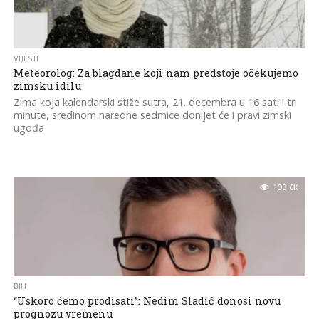
VIJESTI
Meteorolog: Za blagdane koji nam predstoje očekujemo
zimsku idilu
Zima koja kalendarski stiže sutra, 21. decembra u 16 sati i tri
minute, sredinom naredne sedmice donijet će i pravi zimski
ugođa
103.6K
BIH
“Uskoro ćemo prodisati”: Nedim Sladić donosi novu
prognozu vremenu