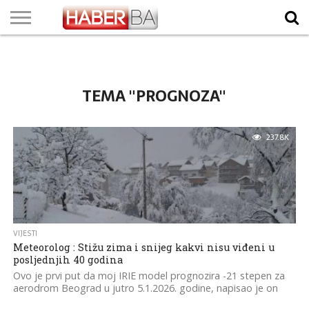
VIJESTI
BIZNIS
SPORT
SHOWBIZ
LIFESTYLE
SCI-
AUTO
ZANIMLJIVOSTI
FOTO
VIDEO
TV
VREMENSKA
STANJE NA
KURSNA
O
MARKETING
IMPRESSUM
KONTAKT
TECH
PROGRAM
PROGNOZA
PUTEVIMA
LISTA
NAMA
TEMA "PROGNOZA"
237.8K
VIJESTI
Meteorolog : Stižu zima i snijeg kakvi nisu viđeni u
posljednjih 40 godina
Ovo je prvi put da moj IRIE model prognozira -21 stepen za
aerodrom Beograd u jutro 5.1.2026. godine, napisao je on