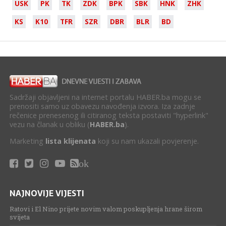
USK
PK
TK
ZDK
BPK
SBK
HNK
ZHK
KS
K10
TFR
SZR
DBR
BLR
BD
Sadržaji objavljeni na internet portalu HABER.ba mogu se
prenositi samo uz obavezu navođenja izvora. Iza zadnje
rečenice prenesenog ili citiranog teksta postaviti "hyperlink"
vezu na članak u obliku (
HABER.ba
).
Marketing
lista klijenata
koji su nam ukazali povjerenje.
ok
NAJNOVIJE VIJESTI
Ratovi i El Nino prijete novim valom poskupljenja hrane širom
svijeta