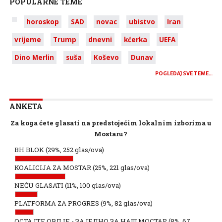
POPULARNE TEME
horoskop
SAD
novac
ubistvo
Iran
vrijeme
Trump
dnevni
kćerka
UEFA
Dino Merlin
suša
Koševo
Dunav
POGLEDAJ SVE TEME…
ANKETA
Za koga ćete glasati na predstojećim lokalnim izborima u
Mostaru?
BH BLOK
(29%, 252 glas/ova)
KOALICIJA ZA MOSTAR
(25%, 221 glas/ova)
NEĆU GLASATI
(11%, 100 glas/ova)
PLATFORMA ZA PROGRES
(9%, 82 glas/ova)
ОСТАЈТЕ ОВДЈЕ - ЗАЈЕДНО ЗА НАШ МОСТАР
(8%, 67