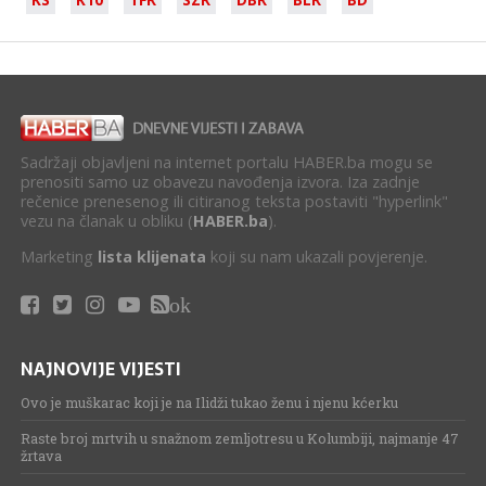
Sadržaji objavljeni na internet portalu HABER.ba mogu se
prenositi samo uz obavezu navođenja izvora. Iza zadnje
rečenice prenesenog ili citiranog teksta postaviti "hyperlink"
vezu na članak u obliku (
HABER.ba
).
Marketing
lista klijenata
koji su nam ukazali povjerenje.
ok
NAJNOVIJE VIJESTI
Ovo je muškarac koji je na Ilidži tukao ženu i njenu kćerku
Raste broj mrtvih u snažnom zemljotresu u Kolumbiji, najmanje 47
žrtava