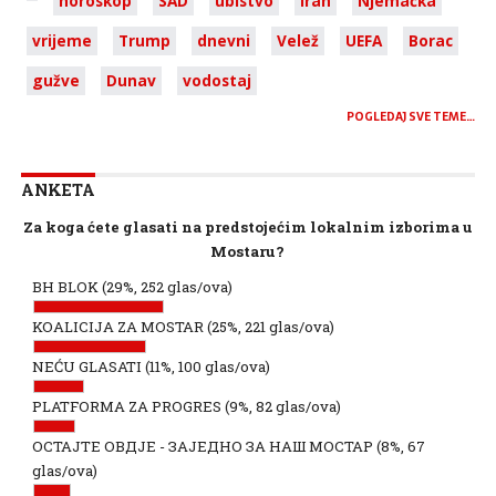
horoskop
SAD
ubistvo
Iran
Njemačka
vrijeme
Trump
dnevni
Velež
UEFA
Borac
gužve
Dunav
vodostaj
POGLEDAJ SVE TEME…
ANKETA
Za koga ćete glasati na predstojećim lokalnim izborima u
Mostaru?
BH BLOK
(29%, 252 glas/ova)
KOALICIJA ZA MOSTAR
(25%, 221 glas/ova)
NEĆU GLASATI
(11%, 100 glas/ova)
PLATFORMA ZA PROGRES
(9%, 82 glas/ova)
ОСТАЈТЕ ОВДЈЕ - ЗАЈЕДНО ЗА НАШ МОСТАР
(8%, 67
glas/ova)