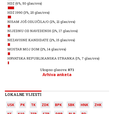
HDZ
(6%, 50 glas/ova)
HDZ 1990
(3%, 25 glas/ova)
NISAM JOŠ ODLUČILA/O
(2%, 21 glas/ova)
NIJEDNU OD NAVEDENIH
(2%, 17 glas/ova)
NEZAVISNE KANDIDATE
(2%, 15 glas/ova)
MOSTAR MOJ DOM
(2%, 14 glas/ova)
HRVATSKA REPUBLIKANSKA STRANKA
(1%, 7 glas/ova)
Ukupno glasova:
871
Arhiva anketa
LOKALNE VIJESTI
USK
PK
TK
ZDK
BPK
SBK
HNK
ZHK
KS
K10
TFR
SZR
DBR
BLR
BD