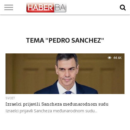
VIJESTI
BIZNIS
SPORT
SHOWBIZ
LIFESTYLE
SCI-
AUTO
ZANIMLJIVOSTI
FOTO
VIDEO
TV
VREMENSKA
STANJE NA
KURSNA
O
MARKETING
IMPRESSUM
KONTAKT
TECH
PROGRAM
PROGNOZA
PUTEVIMA
LISTA
NAMA
TEMA "PEDRO SANCHEZ"
44.6K
SVIJET
Izraelci prijavili Sancheza međunarodnom sudu
Izraelci prijavili Sancheza međunarodnom sudu...