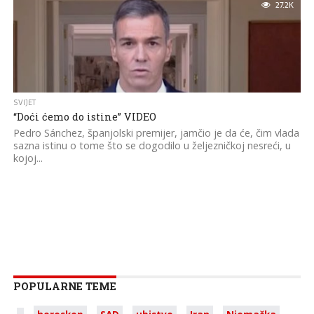
27.2K
SVIJET
“Doći ćemo do istine” VIDEO
Pedro Sánchez, španjolski premijer, jamčio je da će, čim vlada
sazna istinu o tome što se dogodilo u željezničkoj nesreći, u
kojoj...
POPULARNE TEME